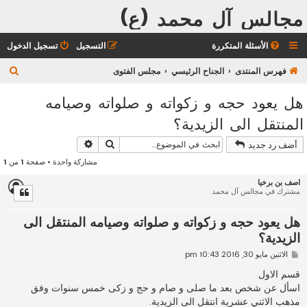
مجالس آل محمد (ع)
الأسئلة المتكررة
التسجيل
تسجيل الدخول
ب
فهرس المنتدى
الجناح الرئيسي
مجلس الفتوى
ح
هل يعود حجه و زكواته و صلواته وصيامه
ث
المنتقل الى الزيدية؟
بحث
بحث متقدم
أضف رد جديد
مشاركة واحدة • صفحة
1
من
1
اصف بن برخيا
مشترك في مجالس آل محمد
هل يعود حجه و زكواته و صلواته وصيامه المنتقل الى
الزيدية؟
م
الاثنين مايو 30, 2016 10:43 pm
ش
ا
قسم الاول
ر
اسأل عن شخص بعد ما صلى و صام و حج و زكى خمس سنوات وفق
ك
ة
مذهب الاثني عشرية انتقل الى الزيدية.