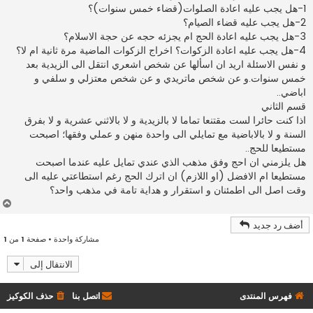
1-هل يجب عليه اعادة الصلوات(قضاء خمس سنوات)؟
2-هل يجب عليه قضاء الصيام؟
3-هل يجب عليه اعادة الحج ام يجزئه حجه عن حجة الاسلام؟
4-هل يجب عليه اعادة الزكوات؟ اخراج الزكوات الماضية مرة ثانية ام لا؟
و نفس الاسئلة اريد ان اسألها عن شخص اشعري انتقل الى الزيدية بعد
خمس سنوات.و عن شخص ماتريدي و عن شخص معتزلي و سلفي و
اباضي..
قسم الثاني
اذا كنت حائرا لست مقتنعا تماما لا بالزيدية و لا بالاثني عشرية و لا بفرق
السنة و لا بالاباضية مع تمايلي الى واحدة منهن و عملي وفقها؛ اصبحت
مستطيعا للحج..
هل يلزمني ان احج وفق مذهب الذي عندي تمايل عليه عندما اصبحت
مستطيعا ام الافضل (او اللازم) ان اترك الحج رغم استطاعتي عليه الى
وقت اصل الى اطمئنان و استقرار و هداية تامة في مذهب واحد؟
أ
ع
أضف رد جديد
ل
مشاركة واحدة • صفحة
1
من
1
ى
الانتقال إلى
فهرس المنتدى
اتصل بنا
حذف الكوكيز