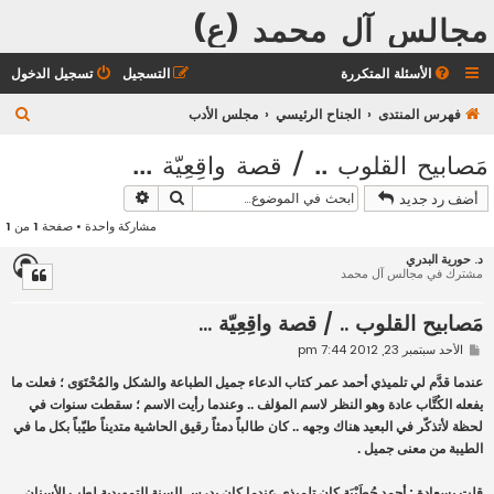
مجالس آل محمد (ع)
الأسئلة المتكررة
التسجيل
تسجيل الدخول
ب
فهرس المنتدى
الجناح الرئيسي
مجلس الأدب
ح
مَصابيح القلوب .. / قصة واقِعِيّة ...
ث
بحث
بحث متقدم
أضف رد جديد
مشاركة واحدة • صفحة
1
من
1
د. حورية البدري
مشترك في مجالس آل محمد
مَصابيح القلوب .. / قصة واقِعِيّة ...
م
الأحد سبتمبر 23, 2012 7:44 pm
ش
ا
عندما قدَّم لي تلميذي أحمد عمر كتاب الدعاء جميل الطباعة والشكل والمُحْتَوَى ؛ فعلت ما
ر
يفعله الكُتَّاب عادة وهو النظر لاسم المؤلف .. وعندما رأيت الاسم ؛ سقطت سنوات في
ك
ة
لحظة لأتذكّر في البعيد هناك وجهه .. كان طالباً دمثاً رقيق الحاشية متديناً طيّباً بكل ما في
الطيبة من معنى جميل .
قلت بسعادة : أحمد حُطَيْبَة كان تلميذي عندما كان يدرس السنة التمهيدية لطب الأسنان