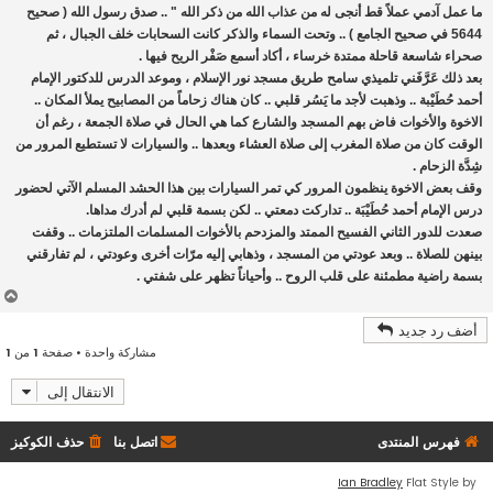
ما عمل آدمي عملاً قط أنجى له من عذاب الله من ذكر الله " .. صدق رسول الله ( صحيح
5644 في صحيح الجامع ) .. وتحت السماء والذكر كانت السحابات خلف الجبال ، ثم
صحراء شاسعة قاحلة ممتدة خرساء ، أكاد أسمع صَفْر الريح فيها .
بعد ذلك عَرَّفَني تلميذي سامح طريق مسجد نور الإسلام ، وموعد الدرس للدكتور الإمام
أحمد حُطَيْبة .. وذهبت لأجد ما يَسُر قلبي .. كان هناك زحاماً من المصابيح يملأ المكان ..
الاخوة والأخوات فاض بهم المسجد والشارع كما هي الحال في صلاة الجمعة ، رغم أن
الوقت كان من صلاة المغرب إلى صلاة العشاء وبعدها .. والسيارات لا تستطيع المرور من
شِدَّة الزحام .
وقف بعض الاخوة ينظمون المرور كي تمر السيارات بين هذا الحشد المسلم الآتي لحضور
درس الإمام أحمد حُطَيْبَة .. تداركت دمعتي .. لكن بسمة قلبي لم أدرك مداها.
صعدت للدور الثاني الفسيح الممتد والمزدحم بالأخوات المسلمات الملتزمات .. وقفت
بينهن للصلاة .. وبعد عودتي من المسجد ، وذهابي إليه مرّات أخرى وعودتي ، لم تفارقني
بسمة راضية مطمئنة على قلب الروح .. وأحياناً تظهر على شفتي .
أ
ع
أضف رد جديد
ل
مشاركة واحدة • صفحة
1
من
1
ى
الانتقال إلى
فهرس المنتدى
اتصل بنا
حذف الكوكيز
Ian Bradley
Flat Style by