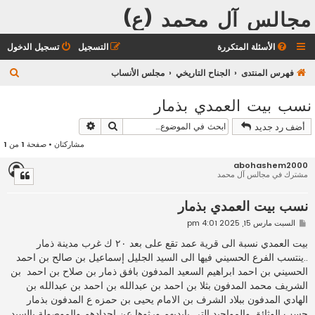
مجالس آل محمد (ع)
الأسئلة المتكررة
التسجيل
تسجيل الدخول
ب
فهرس المنتدى
الجناح التاريخي
مجلس الأنساب
ح
نسب بيت العمدي بذمار
ث
بحث
بحث متقدم
أضف رد جديد
مشاركتان • صفحة
1
من
1
abohashem2000
مشترك في مجالس آل محمد
نسب بيت العمدي بذمار
م
السبت مارس 15, 2025 4:01 pm
ش
ا
بيت العمدي نسبة الى قرية عمد تقع على بعد ٢٠ ك غرب مدينة ذمار
ر
..ينتسب الفرع الحسيني فيها الى السيد الجليل إسماعيل بن صالح بن احمد
ك
ة
الحسيني بن احمد ابراهيم السعيد المدفون بافق ذمار بن صلاح بن احمد بن
الشريف محمد المدفون بثلا بن احمد بن عبدالله بن احمد بن عبدالله بن
الهادي المدفون ببلاد الشرف بن الامام يحيى بن حمزه ع المدفون بذمار
حسب الوثائق والمواجيد التي بايديهم ورثوها عن اجدادهم والموصولة بالسيد