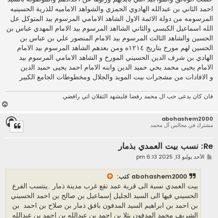
احمد الثاني بن عبدالله الهادوي الحمزي والشواهد الاماميه للذرية الحسينيه
المرسومه من دولة الائمة الاول الشاهد الامامي المرسوم بيد المتوكل عل
الله اسماعيل الكبسي والثاني الشااهد المرسوم بيد الامام المهدي عباس بن
الحسين والشاهد الثالث المرسوم بيد الامام المنصور علي بن عباس بن
الحسين لهم مورخ بتاريخ ١٢١٤ه ومن بعدهم الشاهد المرسوم بيد الامام
الهادي بن شرف الدين الحسيني المورخ و الشاهد الامامي المرسوم بيد
الامام يحيى محمد يحي حميد الدين وابنه الامام احمد يحيى حميد الدين
و الافادات من مشجرات بيت المويد والجلال ومخطوطات الجامع الكبير
فان كان يدعى حب ال محمد رفضا فليشهد الثقلان اني رافضي
أ
ع
abohashem2000
ل
مشترك في مجالس آل محمد
ى
Re: نسب بيت العمدي بذمار
م
الأحد يوليو 13, 2025 6:13 pm
ش
ا
ر
abohashem2000
كتب:
ك
بيت العمدي نسبة الى قرية عمد تقع غرب مدينة ذمار ..ينتسب الفرع
ة
الحسيني فيها الى السيد الجليل إسماعيل بن صالح بن احمد الحسيني
بن احمد بن ابراهيم السيد المدفون بافق ذمار بن صلاح بن احمد بن
الشريف محمد المدفون بثلا بن احمد بن عبدالله بن احمد بن عبدالله