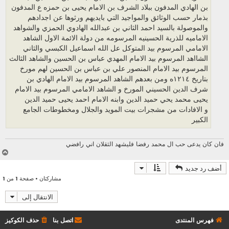
بن الهادي المدفون ببلاد الشرف بن الامام يحيى بن حمزه ع المدفون
بذمار حسب الوثائق والمواجيد التي بايديهم ورثوها عن اجدادهم
والموصولة بالسيد احمد الثاني بن عبدالله الهادوي الحمزي والشواهد
الاماميه للذرية الحسينيه المرسومه من دولة الائمة الاول الشاهد
الامامي المرسوم بيد المتوكل عل الله اسماعيل الكبسي والثاني
الشااهد المرسوم بيد الامام المهدي عباس بن الحسين والشاهد الثالث
المرسوم بيد الامام المنصور علي بن عباس بن الحسين لهم مورخ
بتاريخ ١٢١٤ه ومن بعدهم الشاهد المرسوم بيد الامام الهادي بن
شرف الدين الحسيني المورخ و الشاهد الامامي المرسوم بيد الامام
يحيى محمد يحي حميد الدين وابنه الامام احمد يحيى حميد الدين
و الافادات من مشجرات بيت المويد والجلال ومخطوطات الجامع
الكبير
فان كان يدعى حب ال محمد رفضا فليشهد الثقلان اني رافضي
أ
ع
أضف رد جديد
ل
مشاركتان • صفحة
1
من
1
ى
الانتقال إلى
فهرس المنتدى
اتصل بنا
حذف الكوكيز