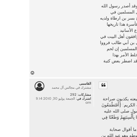
وقد أصدر رسول الله
ل المسلمين في
 بسر بن ارطاة ولديه
أسرة هذا تاريخها
الأسانيد .
وافقون أهل البيت في
ي بن أبي طالب فرووا
المسلمين إن لحم
لط الأمر بهذا
وقد اضطر بعض كتبة
أ
ع
القاسمى
ل
مشترك في مجالس آل محمد
ى
مشاركات:
292
يعته يكذبون صراحة
اشترك في:
الجمعة يوليو 30, 2010 9:14
am
م: {أَفَتَطْمَعُونَ
هُ وَهُمْ يَعْلَمُونَ}(البقرة/75). وقال تعالى فيمن عاصر الرسول صلى الله عليه
َلْسِنَتِهِمْ وَطَعْنًا فِي
ما أقوال صحابة
طه وهو عبد الله بن