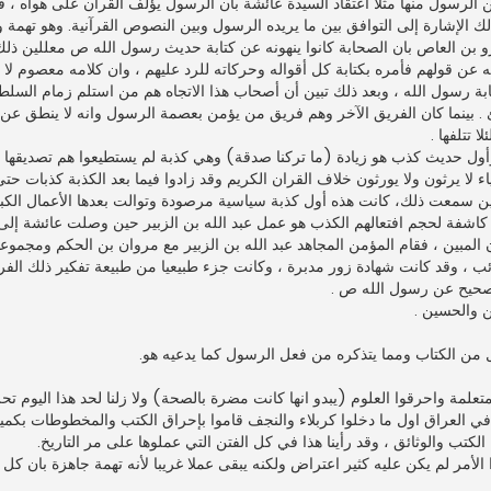
لرسول منها مثلا اعتقاد السيدة عائشة بان الرسول يؤلف القرآن على هواه ، فق
ك الإشارة إلى التوافق بين ما يريده الرسول وبين النصوص القرآنية. وهو تهمة
و بن العاص بان الصحابة كانوا ينهونه عن كتابة حديث رسول الله ص معللين ذل
 عن قولهم فأمره بكتابة كل أقواله وحركاته للرد عليهم ، وان كلامه معصوم لا 
صحابة رسول الله ، وبعد ذلك تبين أن أصحاب هذا الاتجاه هم من استلم زمام السلط
 بينما كان الفريق الآخر وهم فريق من يؤمن بعصمة الرسول وانه لا ينطق عن
 تتلفها .
حديث كذب هو زيادة (ما تركنا صدقة) وهي كذبة لم يستطيعوا هم تصديقها فق
ء لا يرثون ولا يورثون خلاف القران الكريم وقد زادوا فيما بعد الكذبة كذبات حتى 
سمعت ذلك، كانت هذه أول كذبة سياسية مرصودة وتوالت بعدها الأعمال الكبي
كاشفة لحجم افتعالهم الكذب هو عمل عبد الله بن الزبير حين وصلت عائشة إل
بين ، فقام المؤمن المجاهد عبد الله بن الزبير مع مروان بن الحكم ومجموعت
ب ، وقد كانت شهادة زور مدبرة ، وكانت جزء طبيعيا من طبيعة تفكير ذلك الف
الصحيح عن رسول الله ص .
 والحسين .
 من الكتاب ومما يتذكره من فعل الرسول كما يدعيه هو.
لمة واحرقوا العلوم (يبدو انها كانت مضرة بالصحة) ولا زلنا لحد هذا اليوم تحرق 
سنة الصداميين في العراق اول ما دخلوا كربلاء والنجف قاموا بإحراق الكتب والمخطوطات ب
تب والوثائق ، وقد رأينا هذا في كل الفتن التي عملوها على مر التاريخ.
أمر لم يكن عليه كثير اعتراض ولكنه يبقى عملا غريبا لأنه تهمة جاهزة بان ك