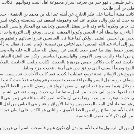
كل غير طبيعي ، فهو خير من يعرف أسرار مجموعة اهل البيت ومواليهم . فكانت
بعلي بن أبي طالب.
انت مبنية أساسا على فكر الخارج عن أهله عبد الله بن محمد بن الحنفية ، حيث
ه حيث لم يكن والده مكرما عند أبيه وعمومته لضعف في شخصيته ولكونه ليس 
كل خاص ويكره أبناءه وقد تاجر بمقتل الحسين وتحالف مع المختار وأسس المذه
اء زيد بواسطة أبناء الحسن وكونوا المذهب الزيدي . ودعوا إلى الثورة واخذ ا
محض بن الحسن المثنى ، ولكن كما قلنا فان العباسيين غدروا سادتهم وأئمتهم وذ
ليس إلى أبناء عبد الله المحض الذي اغتاض من نصيحة الإمام الصادق فقال له (
ور جميعا، وهنا بدا عصر جديد للتلقي عن رسول الله صلى الله عليه وآله وسل
 بين الماء والزيت وبين الأمويين والهاشميين العباسيين ولكن ضد العترة الطاهرة
لأحاديث فقد كانت دكاكين حمص مزدهرة بالحديث الكاذب وبلغت الأحاديث بالملايي
بالقوة وبمبدأ السيف الذي يوافق دين بني أمية ، فحدث مزج وخلط
خروج عن الإسلام نتيجة توسع عمليات الكذب، فقد كانت الأحاديث قد رسمت ص
سفاف يرويه أهل السير والطرافة يصعب تصديقه رغم وقوعه فعلا حيث كانت الأ
، وخلال هذه المسيرة فقد اشتهر أن بعض الرواة عن رسول الله من الخط الأمو
ترة العباسية اخذوا من أحاديثه اقل من 2 بالألف فقد اخذوا بحدود ألف حديث من اصل ستمائة ألف حديث رويت عنه في
حديث توفرت بين يديه. وهذا يعني أن ماكنة الفرز كانت هائلة في زمن بني ال
هو استبعاد أهل البيت المعصومين وخلط الأوراق واعتبار بني العباس من أهل ال
 قلب الأسانيد لصالح رواة من الخط الأموي ، والثاني هو الكذب على لسان عبد ا
ر من أن يذكر لأنه ضعيف الشخصية.
عقول من ال الرسول وقلب الأسانيد بدل أن تكون عنهم فأصبحت باسم أبي هريرة و