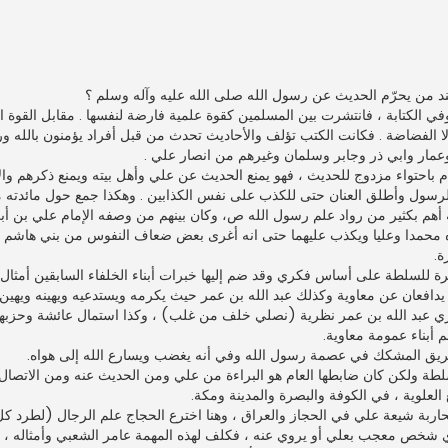
ث عند من يحرّم الحديث عن رسول الله صلى الله عليه وآله وسلم ؟
لكتابة ، فانتشرت بين المسلمين كقوة علمية فارضة لنفسها . مقابل القوة ال
الا الفضاضة . فكانت الكتب تؤلف والأحاديث تحدث من قبل أفراد يؤمنون بالله
وعمار وابي ذر وجابر وسلمان وغيرهم من انصار علي .
يام باحتواء مزدوج للحديث ، فهو يمنع الحديث عن علي وأهل بيته ويمنع ذكرهم وا
لرسول وأطلق العنان حتى للكذب على نفس الكذابين . وهكذا جمع حول مائدته
أهم بكثير من رواد علم رسول الله ص، وكان بينهم من وصفه الإمام علي بن أب
 محمدا وعليا ويكذب عليهما حتى انه أغرى بعض ضعاف النفوس من بني هاشم أ
ة.
 للسلطة على أساس فكري وقد ضم إليها خبرات أبناء الخلفاء السابقين أمثال عب
يدافعان عن معاوية وكذلك عبد الله بن عمر حيث يكرمه ويستدعيه ويهينه ويهين
ري عبد الله بن عمر نظرية (نصلي خلف من غلب) ، وكذا استمال عائشة وحزبها ب
 أبناء عمومة معاوية.
يق المشكك في عصمة رسول الله وفي أنه يغضب ويسارع الله إلى هواه.
طة ولكن كان ضابطها العام هو البراءة من علي ومن الحديث عنه ومن الاتصال به
لعلوية ، في الكوفة والبصرة والمدينة ومكة.
حاربة شيعة علي في الحجاز والعراق ، وهنا اخترع الحجاج علم الرجال (لطرد ك
د أي شخص معجب بعلي أو يروي عنه ، فكلف لهذه المهمة عامر الشعبي وأمثاله 