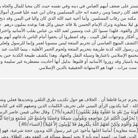
وللتستر على ضعف أبيهم العباس في دينه وفي نفسه حيث كان محبا للمال والجاه 
 فقد كان رخيصا ومن رخصه انه خان المسلمين وخان ابن عمه عليا فسرق أموا
مكنه من رقاب المسلمين. وأما أخيه عبيد الله الذي كان واليا في اليمن وقد ذبح
ق ليلا بمعاوية وترك الإمام الحسن بلا قائد جيش وكل هذا بوعده بمليون درهم . ف
ال والقوة، فلهذا نسبوا كل غث وسمين لعبد الله بن عباس بقلب الأسانيد واختراع 
ض أفكار وتوجهات أهل البيت ، وقد اضطروا أن يخفوا أمام الناس بادعائهم أنهم ي
ا اكتشف المنهج العباسي أن تحريم المتعة ليس منسوبا لعمر وإنما للرسول ولعل
ول الله كذبة طريفة بتحريم المتعة ولحوم الحمر الأهلية ، بينما الثابت عند 
مجتمع الإسلامي باعتبارها وسيلة النقل والجهاد. وهذا يكشف طبيعة الكذبة حين يخ
 بامتياز وقد زوروا الأسانيد أو قلبوها. بدليل أنها أحاديث مضطربة غير سليمة 
ت مرات ، فهذا هو الاستهانة الحقيقية بالدين الإسلامي.
ه يجزم جزما قاطعا أن .. الخلاف هو حول تكذيب طرق التلقي وتحديدها فعلي وش
 ، كما يكذبون الرأي المبني على تحريف الكلمات الذين وصفهم الله في كتابه الكري
أَنْ يُؤْمِنُوا لَكُمْ وَقَدْ كَانَ فَرِيقٌ مِنْهُمْ يَسْمَعُونَ كَلاَمَ اللَّهِ ثُمَّ يُحَرِّفُونَهُ مِنْ بَعْدِ مَا عَقَلُو
ْكَلِمَ عَنْ مَوَاضِعِهِ وَيَقُولُونَ سَمِعْنَا وَعَصَيْنَا وَاسْمَعْ غَيْرَ مُسْمَعٍ وَرَاعِنَا لَيًّا بِأ
ُمْ وَأَقْوَمَ وَلَكِنْ لَعَنَهُمْ اللَّهُ بِكُفْرِهِمْ فَلاَ يُؤْمِنُونَ إِلاَّ قَلِيلاً}(النساء/46).
سنة معاوية) أمامنا اغلبها مأخوذ عن غير رسول الله وبدون حجة شرعية، فهو إ
ن فهذا من اتهمه أبوه بأنه لا يجيد ابسط مسألة في الفقه وهي الطلاق وشرو