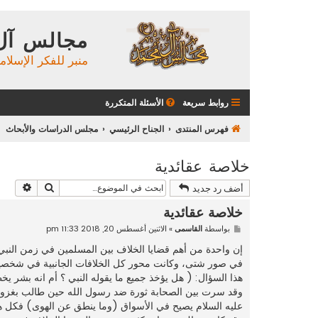
مجالس آل
منبر للفكر الإسلام
روابط سريعة
الأسئلة المتكررة
فهرس المنتدى
الجناح الرئيسي
مجلس الدراسات والأبحاث
خلاصة عقائدية
بحث
بحث م
أضف رد جديد
خلاصة عقائدية
م
بواسطة
القاسمى
»
الاثنين أغسطس 20, 2018 11:33 pm
ش
ا
إن واحدة من أهم قضايا الخلاف بين المسلمين في زمن النب
ر
في صور شتى، وكانت محور كل الخلافات الجانبية في شخصية ا
ك
ة
هذا السؤال: ( هل يؤخذ جميع ما يقوله النبي ؟ أم انه بشر ي
وقد سرت بين الصحابة ثورة ضد رسول الله حين طالب بغزو الر
عليه السلام يصيح في الأسواق (وما ينطق عن الهوى) فكل هذا