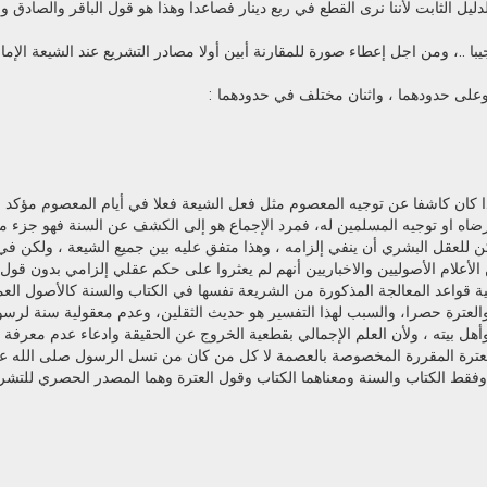
ليل الثابت لأننا نرى القطع في ربع دينار فصاعدا وهذا هو قول الباقر والصادق و
يبا ..، ومن اجل إعطاء صورة للمقارنة أبين أولا مصادر التشريع عند الشيعة الإما
 وعلى حدودهما ، واثنان مختلف في حدودهما :
إذا كان كاشفا عن توجيه المعصوم مثل فعل الشيعة فعلا في أيام المعصوم مؤكد 
ضاه او توجيه المسلمين له، فمرد الإجماع هو إلى الكشف عن السنة فهو جزء 
ن للعقل البشري أن ينفي إلزامه ، وهذا متفق عليه بين جميع الشيعة ، ولكن في 
 الأعلام الأصوليين والاخباريين أنهم لم يعثروا على حكم عقلي إلزامي بدون قو
ية قواعد المعالجة المذكورة من الشريعة نفسها في الكتاب والسنة كالأصول الع
العترة حصرا، والسبب لهذا التفسير هو حديث الثقلين، وعدم معقولية سنة لرسو
هل بيته ، ولأن العلم الإجمالي بقطعية الخروج عن الحقيقة وادعاء عدم معرفة 
العترة المقررة المخصوصة بالعصمة لا كل من كان من نسل الرسول صلى الله علي
وفقط الكتاب والسنة ومعناهما الكتاب وقول العترة وهما المصدر الحصري للتشر