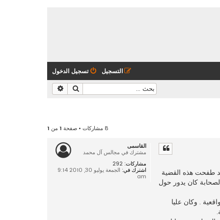
التسجيل
تسجيل الدخول
بحث
بحث متقدم
8 مشاركات • صفحة
1
من
1
القاسمى
مشترك في مجالس آل محمد
مشاركات:
292
اشترك في:
الجمعة يوليو 30, 2010 9:14
قد طفحت هذه القضية
am
لصحابة كان يدور حول
عية . وكان عليا
.