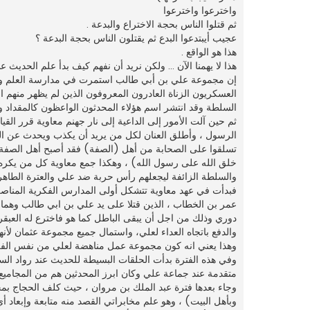
واخترعوا واخترعوا
ثم قتلوا الناس بحجة الاختراع والبدعة .
عجيب أيبتدعوا البدع ثم يقتلون الناس بحجة البدعة ؟
هذا هو الواقع .
هذا لا يهمنا الآن ... ولكن نريد أن نفهم كيف بدأ علم الحدي
إن مجموعة علي بن أبي طالب استمرت في مدارسة العلم وفي ا
العسكريون الزناة العادرون المعروفون الذين لم يظهر منهم 
السلطة وقد انتشر اسم هؤلاء المحدثون الواعظون كالمقداد 
ثم حين آلت الأمور إلى الداعية إلى نار جهنم معاوية قرر الق
الرسول ، وأطلق العنان لكل من يريد أن يكذب ويحدث عن ا
تسلقوا على الصحابة من أهل (الصفة) فقد أصبح أهل الصفة 
خلق الله على رسول الله) ، وهكذا جمع معاوية كل من يكره
والسلطة الزائفة ليجعلهم رأس حربة ضد علي والعترة الطاهر
فبدأت في عهد معاوية تتشكل أولى المدارس الفكرية المناصرة
عمر بن الخطاب ، الذين قتلا على يد علي بن ابي طالب وهما 
دوري وذلك من اجل أن يبقى الباطل كما هو فاخترع له العبق
والدفع باتجاه العداء لعلي، واستمال جميع مجموعة عثمان لأنهم
وهذا يعني انه كون مجموعة عمل مناهضة لعلي من نفس الفر
وفي هذه الفترة بدأت الحلقات البسيطة للحديث عند رواد السل
متقدمة عند جماعة علي وكان ابرز المحدثين هم من المجاميع ا
وجاء بعدها فترة عبد الملك بن مروان ، حيث كلف الحجاج بم
وبأهل البيت) ، وهو علم مخابراتي القصد منه متابعة وإبعا