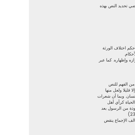
ضي تحديد النص بهذه
حكم اختلاف الورثة
حكام.
زه وإظهاره. كما عبر
 من الفهم للنص
 قليلا ولعل منها
نسان. وبما أن شعرات
لحياة كرأي أهل
وذة من الرسول بعد
الف الإجماع ينقض