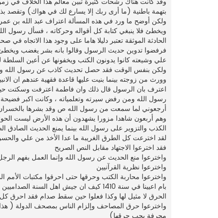
وقد كانت هناك رشحات كثيرة تبين معالم هذا الخلاف في زمن ا
بتهمة باطنية (ما أرى ربك إلا يسارع لك في هواك) وتقصد بذل
ولكن أوضح ما ورد في هذه المسألة اعتراف عبد الله بن عمر
ويخطئ فلا ينبغي كتابة كل أقواله وحركاته ، فسأل رسول الله
الحادثة الموثقة تعتبر دليلا هاما على وجود هذا الاتجاه في 
فرفضوا تدوين حديث الرسول وقالوا بانه بشر يغضب ويخطئ .
علي وشيعته كانوا يدونون الكتب ويخفونها عن أعين السلطة لئلا
ولكن بنفس الوقت فقد حصل تحديث كاذب عن رسول الله وأول 
وورث من زوجته بينما بنيت عليها قاعدة فقهية عندهم ان الانبيا
اعترف بان الرسول قال ذلك وان فاطمة اعترفت وسكتت حين 
رسول الله ومن رفض سيرته وتعلمياته ، وكانت اكبر فضيحة 
أرجعوني لما سمعت من رسول الله ص وقد بشرها بالخسران الم
وهم أربعون شاهدا مزورا يشهدون أن هذه الأرض ليست الحوئ
الكذب والتزوير على رسول الله بينما يمنع الحديث الصادق 
لقد اخترعت كل الطرق الغريبة ما عدا الأخذ من علي والحسن
فقد اخترعوا الاجتهاد مقابل النص الصريح
واخترعوا منع الحديث عن رسول الله وإنما العمل بفهم الرجل
واخترعوا نظرية القرآنيين
واخترعوا محاربة الكتب وحرقها حتى احرقوا مكتبات الأمم المتع
بام اعيينا في سنة 1410 كيف ان جيش اهل ال
الحرق لا مثيل لها وكذا فعلوا حين سقط صدام فقد احرق كل الك
واخترعوا حرق المصاحف وإلزام الناس بمصحف الدولة ( هذا ال
محرفة يجب حرقها)