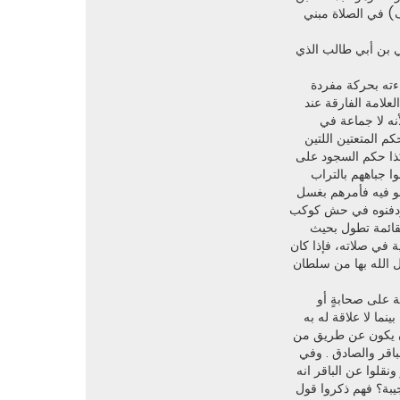
ف) في الصلاة مبني
ي بن أبي طالب الذي
ءته بحركة مفردة
علامة الفارقة عند
نه لا جماعة في
م المتعتين اللتين
كذا حكم السجود على
ا جباههم بالتراب
هو فيه فأمرهم بغسل
 ودفنوه في حش كوكب
لقائمة تطول بحيث
ة في صلاته، فإذا كان
زل الله بها من سلطان
 على صحابةٍ أو
ما لا علاقة له به
 ان يكون عن طريق من
باقر والصادق . وفي
نقلوا عن الباقر انه
يبة؟ فهم ذكروا قول