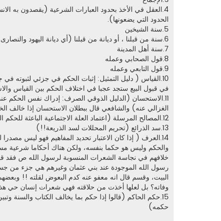
4.العقل في الأخذ بحدود العبارات الشرعية (يقصدون به الا
الحدود التي يضعونها).
5.سنة الشيخين
6.سنة من قبلنا ، أو ديانة من قبلنا (أي ديانة اليهود والنصارى فيما لا نص عليه من الرسول)
7.سنة أهل المدينة
8.قول الصحابي وعمله
9.قول التابعي وعمله
10.القياس ( دليل التمثيل: إثبات الحكم في جزئي لثبوته في
في قبول البيع ستجد عجبا في اختلاف الحكم بين القياس والا
11.الاستحسان (الدليل الذوقي الصرف: إدراك نفس الحكم عند ا
الغزالي عنه) والشافعي قال ببطلان الاستحسان إذا خالف الخب
12.المصالح المرسلة (اعتماد العلة الاجتماعية الباعثة للحكم الشرعي!!!)
13.سد الذرائع (تحريم المحللات لسد الذريعة!!)
14.العرف ( إذا كان الاعتبار تحديد المفاهيم فهو ليس مصدرا
والحكم وليس هو حكما بنفسه، ولكن هناك أحكاما شرعية مستندها
خلافهم في نجاسة الشعرات المنسوبة لرسول الله ص فقد قالو
رسول الله الموجودة عند بني عثمان وغيرهم هي جزء من جسده
البيت، وقسم قال انه معفو عنه كدم البعوض لقلته !! وبعض
وفاته؟ بل لعلها أخذت من حلاقته فهي شعرات إنسان حي هذا بنا
15.حكم الحاكم (قالوا إذا حكم بما يخالف الكتاب والسنة وت
حكمه)