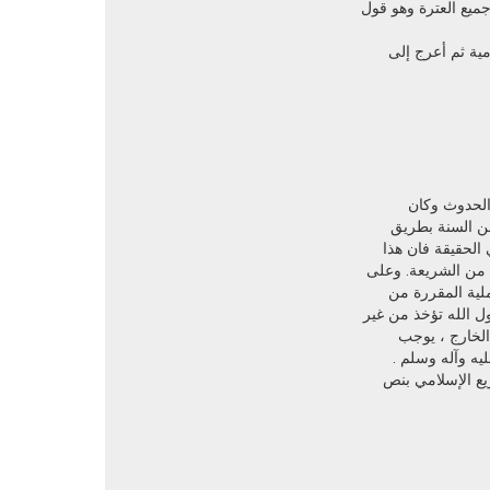
جميع العترة وهو قول
مية ثم أعرج إلى
الحدوث وكان
من السنة بطريق
الحقيقة فان هذا
ل من الشريعة. وعلى
ملية المقررة من
ل الله تؤخذ من غير
الخارج ، يوجب
ه وآله وسلم .
يع الإسلامي بنص