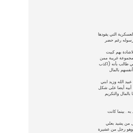
عسكرية التي يقودها
 ورسوله رغم حضر
لاشادة بهم كبيت
 مجموعة غريبة ممن
ي طالب بأنه (اكذب
نفسهم بالمال
يد الله وزيد ابني
 أبيه أيضا على شكل
المال والتكريم
 . بينما كانت
ل من يشيد بعلي
، وهو رجل من عشيرة