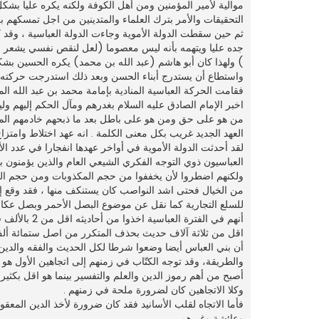
موالية لأمير المؤمنين ومن أهل الكوفة ولكنه يكره عليا بش
التحقيقات والأمر بترك العلماء والمتدينين من اجل تمسكهم 
ثم حين سقطت الدولة الأموية وجاءت الدولة العباسية ، وقد ك
جده عليا ويتهمه بأنه ليس معصوما (لعل لنقص نفسي يشعر ب
) ولهذا كان أبو هاشم (عبد الله بن محمد) يكره الحسين بش
واستطاع أن يستدرج أبناء الحسن وبعد ذلك استدرجت حركته أبن
فقامت الحركة العباسية المنادية بإمامة محمد بن عبد الله ال
اخبر الإمام الصادق عليه السلام بغدرهم ومآل الحكم إليهم و
من هو على حق ومن هو على باطل بعد ما ذبحهم خادمهم المنص
العهد الجديد غريب بكل معنى الكلمة . انه عهد اختلاط وامتزاج
لقد أحدثت الدولة الأموية في أواخر عهدها انفجارا في عدد ا
العباسيون ذوي التوجه الفكري الشيعي العام والذين يؤمنون 
ولكنهم اضطروا لأن يخففوا من حجم المكذوبات ومن حجم ال
من الخيال فحتى اشد النواصب كان يستنكف منها ، فقد وقع إ
للسلع التجارية كما نقل عن موضوع البصل الأحمر وبصل عكا
أنهم في الف
اقل من ثلاثة آلاف حديث بحذف المتكرر من اصل ستمائة ألف 
أن بني العباس أيضا وضعوا شرطا لكل الحديث والفقه والدين 
والطريقة، وقد توجه الكتّاب في زمنهم إلى اتجاهين الأول هو
أصبح من أهم رموز الدين والعلم والتفسير بينما هو اقل بكثي
وكلا الاتجاهين كان لضرورة ملحة في زمنهم .
فأما الاتجاه لقلب الأسانيد فقد كان ضرورة لأخذ الدين الم
وعائشة وغيرهم .