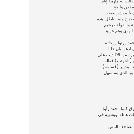
الت له متهمة إياه
 وطعن واضح.
ك بأنه بشر يغضب
يخرج منه الباطل. هذه
ة ونفذوا نظريتهم
 الهوى وهم فريق
د ورثوا زوجاته
ادعوا بان عليا
رة من الأكاذيب على
ى (الحوئب) فقالت
ه بتدبير (قسامة)
ريق الذي يستسهل
كتبنا ، فقد رأينا
كميات هائلة. وبشهية في
ل مصاحف الناس