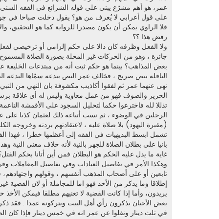
عمر، هو أهم مشرّع يبني على قوله الشرائع في الفقه السني .
على قول أعرابي لا يُعرف من هو؟ يقول دخلت صباحا في جو ب
فلا الراوي يمكن أن يكون مصدرا للرواية كما هو التحقيق، وا
رفض هذا ؟؟
ولا الفعل وظرفه كان دالا على حكم إلزامي أو ترخيصي لفعل
جائزة ، وهو من الحركات غير المخلة بصورة الصلاة المسموح به
بعض المذاهب؟ بينما هو حكم ثبت أنه من مبتدعات الخليفة عمر
النافلة بنص صريح ، فخالف عمر النص ببدعة سمّاها البدعة الح
نهى عنهما عمر ثم لفقوا أكاذيب مكشوفة بان النهي من النب
الحرير والصوف فهو من عمل معاوية وليس له أي علاقة برسول ا
تذللا لله فاخترعوا حكما لتحليل السجود على الأقمشة الناعم
الرجلين في الوضوء ، ثم نسب أتباعه ذلك لعثمان كذبا على
(مقبرة اليهود) بلا صلاة عليه ، لاعتقادتهم بردته وخروجه ال
تشمل ابسط البديهيات في الفقه إلى أعظمها خطرا ، فهذا الفقه
بانيا على بطلان الصلاة للجهر بالنية لأنه خلاف معنى النية و
غاية ما يدل عليه الحكم هو البطلان فمن أين أتانا بحكم القت
وهكذا الأمر في تفاصيل العبادات وفي تفاصيل المعاملات وفي
تابعين أو على أصحاب المذهب أنفسهم ، وقولهم واجتهادهم، فك
إطلاقا وما يذكر من الأخذ فهو اما للمجاملة أو لان القضية
يريدون، وأما إذا كانت القضية لا تعنيهم مطلقا فيمكن الأخذ
بعض الأحيان يذكرون رأي أهل البيت ويتركونه عمدا . فقد ذكروا 
في ثلث دينار ونقلوا عن عمر انه في خمس دينار فإذا كان ال