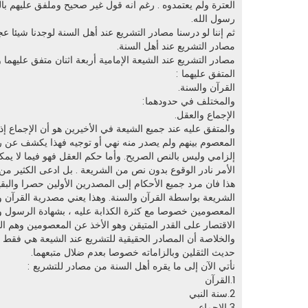
العترة ولم يعتمدوه . رغم انه قول غير صحيح وملفق عليهم بالد
رسول الله.
ثم إننا لو درسنا مصادر التشريع عند أهل السنة لوجدنا شيئا عج
مصادر التشريع عند أهل السنة.
مصادر التشريع عند الشيعة الإمامية أربعة اثنان متفق عليهما
المتفق عليهما :
القرآن والسنة.
والمختلف في حدودهما:
الإجماع والعقل.
والمتفق عليه عند جميع الشيعة في الأخيرين هو أن الإجماع 
المعصوم بينهم ولم يصدر منه نهي أو توجيه فهذا يكشف عن ر
إلزامي وليس بالنص الصريح. وأما حكم العقل فهو فيما لا يمك
الأمر نادر الوقوع بدون نص من الشريعة . بل ادعى الكثير من
هذا فان مرد جميع الأحكام إلى المصدرين الأولين حصرا والبق
الشريعة بواسطة القرآن والسنة. وهذا يعني مصدرية القرآن و
المعصومين خصوصا مع كثرة الكذابة عليه ، بشهادة الرسول وأ
الاقتصار على القدر المتيقن وهو الأخذ عن المعصومين وهم 
والخلاصة أن المصادر الحقيقية للتشريع عند الشيعة هي فقط 
حديث الثقلين وبالزاماته خصوصا بعدم ضلال متبعهما.
نأتي الآن إلى ما يقره أهل السنة من مصادر للتشريع :
1.القرآن
2.سنة النبي
3.الإجماع