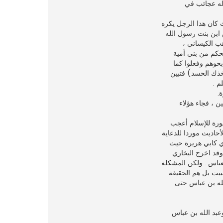
 له عجائب في
 كان هذا الرجل يكره
ابن بنت رسول الله
ب الكيساني ،
لحكم من بني أمية
بحوهم وفعلوا كما
أخذك الحسد) فتبين
م .
.
ن ، فجاء هؤلاء
ورة للإسلام أعجب
حاديث موردا للدعاية
ي كابي هريرة حيث
 الشام، وقد اخرج البخاري
عباس . ولكن المشكلة
بيت بل هم الحقيقة
لله بن عباس حتى
عبد الله بن عباس