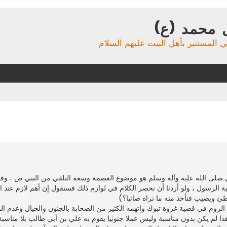
 محمد (ع)
ي المستنير بأهل البيت عليهم السلام
تقدم
ي صلى الله عليه وآله وسلم هو موضوع العصمة وسعة التلقي من النبي ص ، و
لرسول ، ولو أردنا أن نحصر الكلام في لوازم ذلك فسنقول إن أهم لازم عند ا
خطئ ويصيب فنأخذ منه ما نراه صائبا؟)
وم في قضية غزوة تبوك واتهمه الكثير من الصحابة بالجنون والخيال وعدم الواق
 لم يكن بدون مناسبة وليس عملا جنونيا يقوم به علي بن أبي طالب بلا مناسبة