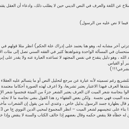
نسلاخ عن اللغة والعرف في النص الديني حين لا يطلب ذلك، وادعاء أن العقل يقت
 جزئي آخر مشابه له، وهو هنا يعتمد على إدراك علة الحكم) انظر مثلا قولهم في 
ستحسان في المسألة الواحدة وشواهدها كثير في الفقه السني تصل إلى مئات الأ
لله ، وهو دليل ينقدح في نفس المجتهد لا تساعده العبارة عنه ولا يقدر على إبرا
ر أو القياس.
 للتشريع رغم تسميته لأنه عبارة عن مرجع لتحليل النص أو ما يتسالم عليه العقلاء
 العرف فبهذا الاعتبار يعتبر تشريعا، ولا اعرف لهذه الصورة أحكاما معتمدة إلا
ا بنجاسة شعر الميت لان العرف يعتبر الشعر جزءً من الميتة فنجسوا شعر الإ
 الميت فهي نجسة . ولكن بعض الفقهاء رد هذا القول بنفي نجاسة ما لا تحله ا
هم قال بطهارة جسد الرسول بدليل خاص ، وعندي أنه من يقول إن الشعرات مأخ
ء على تنجيسهم لشعر الميت – انظر المجموع لمحيي الدين النووي ج1 ص 233)
بين له خطأه فلا ينقض حكمه وقال بعضهم إذا خالف الكتاب والسنة لا ينقض وإذا خ