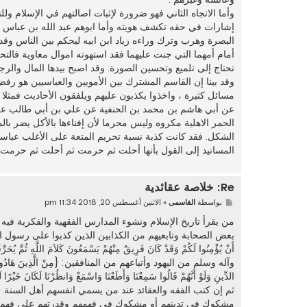
وأما الاتجاه الثاني فهو ضرورة لإثبات اصالتهم في الإسلام 
إشارات في حقه تكشف هويته وأما ابوهم عبد الله بن عباس
البصرة وهرب وترك وراءه زياد ابن ابيه ليحكم بين الناس وقد 
أمام أمهما التي جنت عليهما فقد استهوته اموال معاوية فالتح
تحتاج إلى تلميع وتحسين الصورة. وقد اصبح بيدها المال والرج
وقد بينا إن القاسم المشترك بين الأمويين والعباسيين هو رف
مسائل كثيرة ، واخذوا يكذبون عليهم ويلفقون الأحاديث فمثل
عن أبي هاشم بن محمد بن الحنفية عن علي بن أبي طالب عن رس
الحمر الاهلية مكروه وليس محرما لأن إفناءها بالأكل يضر بال
الشكل. فقد كانت كذبة نسبة تحريم المتعة على الأغلب عباسية
المسانيد إلى القول بأنها أحلت ثم حرمت ثم أحلت ثم حرمت س
Re: خلاصة عقائدية
م
بواسطة
القاسمى
»
الاثنين أغسطس 20, 2018 11:34 pm
ش
ا
من يقرأ تاريخ الإسلام ونشوء المدارس الفقهية والفكرية في
ر
بعض الصحابة وتابعيهم من الكذابين الذين كذبوا على رسول الله
ك
ة
وآله وسلم من اليهود وأتباعهم من المنافقين: {مِنْ الَّذِينَ هَادُوا يُحَرِّفُونَ ال
الدِّينِ وَلَوْ أَنَّهُمْ قَالُوا سَمِعْنَا وَأَطَعْنَا وَاسْمَعْ وَانظُرْنَا لَكَانَ خَيْرًا لَه
ثم إن كتب الفقه والعقائد عند من يسمي انفسهم أهل السنة (
مشكوك في تدينهم أو مشكوك في فهمهم وقدرتهم على فهم الدي