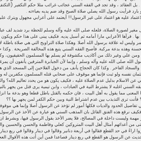
 بل العقائد ، وقد تجد في الفقه السني عجائب غرائب مثلا حكم التكفير (التكت
ارد فرأيت رسول الله يصلي صلاة الصبح وقد ضم يديه بعباءته .
لاعتماد عليه هو اعتماد على غير الرسول!! أيعتمد على أعرابي مجهول ويترك عل
 مغير لصورة الصلاة، فلعله صلى الله عليه وآله وسلم للحظة برد شديد لف عبا
ا . فرآها الأعرابي مارا أمامه ثم أسبل يديه. فكيف يبنى على هذا حكم ويكون ال
 وليس له علاقة برسول الله أصلا. وهكذا صلاة التراويح التي هي صلاة باطلة لأ
سنة وهذه بدعة مركبة. فأصبح الفقه السني يتبع هذه المخالفة الصريحة . وكذا حك
ي ومن علي وغير ذلك من أكاذيب مكشوفة لم يسلم بها المسلمون الحقيقيون، و
لله صلى الله عليه وآله وسلم ، وإنما لأن الجبابرة المترفين يأنفون أن يمرغو
ة والسجاد الفاخر . وكذا كان الحجاج يأنف من دخول الفلاحين إلى المسجد الذي 
 عثمان نفسه ولو ثبت فإنما هو موقوف على صحابي قتله المسلمون مكفرين له
كلي عن الاسلام بدليل عدم الصلاة عليه ، فكيف يكون هو من يحدد تعاليم الله؟ وا
 السني اغلبه لا يشترط النية في العبادات ، وابن تيمية يرى قتل من يجهر بالني
هذا المعنى مما يقول به أهل البيت ، فان حكمه بالقتل باطل قطعا وهو بدعة ما ان
ل؟ فأنت ترى التذبذب بين عدم اشتراط النية وبين حكم الكفر لمن يجهر بها ؟؟
 تفاصيل الحدود والديات فكلها أمور لم تؤخذ عن الرسول أصلا وإنما هي موقوفة
يف نرقع هذه الفتق القائل بان المذهب السني هو عبارة عن الأخذ عن الرسول بين
 غير مهمة وليست داخلة في المصالح، فلا يضر الأخذ بقول الرسول فيها، وبشرط
 حتى من أعدائهم أمثال أهل البيت المتروكين كعلي وفاطمة والحسن والحسين وال
اراءً في حد القطع فقالوا في أربعة دنانير وقالوا في دينار وقالوا في ربع دينار و
حديث عن الرسول هو القطع في ربع دينار فصاعدا فمن أين أتت هذه الأقوال العج