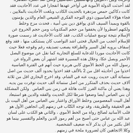
لقد أحدثت الدولة الأموية في أواخر عهدها انفجارا في عدد الأحاديث فقد
كانت دكاكين حمص مزدهرة بالحديث الكاذب وبلغت الأحاديث بالملايين ،
فجاء هؤلاء العباسيون ذوي التوجه الفكري الشيعي العام والذين يؤمنون
بالقوة وبمبدأ السيف الذي يوافق دين بني أمية ، فحدث مزج وخلط
ولكنهم اضطروا لأن يخففوا من حجم المكذوبات ومن حجم الخروج عن
الإسلام نتيجة توسع عمليات الكذب، فقد كانت الأحاديث قد رسمت صورة
للإسلام أعجب من الخيال فحتى اشد النواصب كان يستنكف منها ، فقد وقع
إسفاف يرويه أهل السير والطرافة يصعب تصديقه رغم وقوعه فعلا حيث
كانت الأحاديث موردا للدعاية للسلع التجارية كما نقل عن موضوع البصل
الأحمر وبصل عكا، وخلال هذه المسيرة فقد اشتهر أن بعض الرواة عن
رسول الله من الخط الأموي كابي هريرة حيث أنهم في الفترة العباسية
اخذوا من أحاديثه اقل من 2 بالألف فقد اخذوا بحدود ألف حديث من اصل
ستمائة ألف حديث رويت عنه في الشام، وقد اخرج البخاري اقل من ثلاثة
آلاف حديث بحذف المتكرر من اصل ستمائة ألف حديث توفرت بين يديه.
وهذا يعني أن ماكنة الفرز كانت هائلة في زمن بني العباس . ولكن المشكلة
أن بني العباس أيضا وضعوا شرطا لكل الحديث والفقه والدين هو استبعاد
أهل البيت المعصومين وخلط الأوراق واعتبار بني العباس من أهل البيت بل
هم الحقيقة والطريقة، وقد توجه الكتّاب في زمنهم إلى اتجاهين الأول هو
قلب الأسانيد لصالح رواة من الخط الأموي ، والثاني هو الكذب على لسان
عبد الله بن عباس حتى أصبح من أهم رموز الدين والعلم والتفسير بينما هو
اقل بكثير من أن يذكر لأنه ضعيف الشخصية.
وكلا الاتجاهين كان لضرورة ملحة في زمنهم .