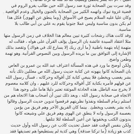
وقد سرت بين الصحابة ثورة ضد رسول الله حين طالب بغزو الروم في
قضية غزوة تبوك واتهمه الكثير من الصحابة بالجنون والخيال وعدم الواقعية .
وكان عليا عليه السلام يصيح في الأسواق (وما ينطق عن الهوى) فكل هذا
لم يكن بدون مناسبة وليس عملا جنونيا يقوم به علي بن أبي طالب بلا
مناسبة.
وقد كانت هناك رشحات كثيرة تبين معالم هذا الخلاف في زمن الرسول منها
مثلا اعتقاد السيدة عائشة بان الرسول يؤلف القرآن على هواه ، فقالت له
متهمة إياه بتهمة باطنية (ما أرى ربك إلا يسارع لك في هواك) وتقصد بذلك
الإشارة إلى التوافق بين ما يريده الرسول وبين النصوص القرآنية. وهو تهمة
وطعن واضح.
ولكن أوضح ما ورد في هذه المسألة اعتراف عبد الله بن عمرو بن العاص
بان الصحابة كانوا ينهونه عن كتابة حديث رسول الله ص معللين ذلك بأنه
بشر يغضب ويخطئ فلا ينبغي كتابة كل أقواله وحركاته ، فسأل رسول الله
عن قولهم فأمره بكتابة كل أقواله وحركاته للرد عليهم ، وان كلامه معصوم
لا يخرج منه الباطل. هذه الحادثة الموثقة تعتبر دليلا هاما على وجود هذا
الاتجاه في صحابة رسول الله ، وبعد ذلك تبين أن أصحاب هذا الاتجاه هم من
استلم زمام السلطة ونفذوا نظريتهم فرفضوا تدوين حديث الرسول وقالوا
بانه بشر يغضب ويخطئ . بينما كان الفريق الآخر وهم فريق من يؤمن
بعصمة الرسول وانه لا ينطق عن الهوى وهم فريق علي وشيعته كانوا
يدونون الكتب ويخفونها عن أعين السلطة لئلا تتلفها .
ولكن بنفس الوقت فقد حصل تحديث كاذب عن رسول الله وأول حديث
كذب هو زيادة (ما تركنا صدقة) وهي كذبة لم يستطيعوا هم تصديقها فقد