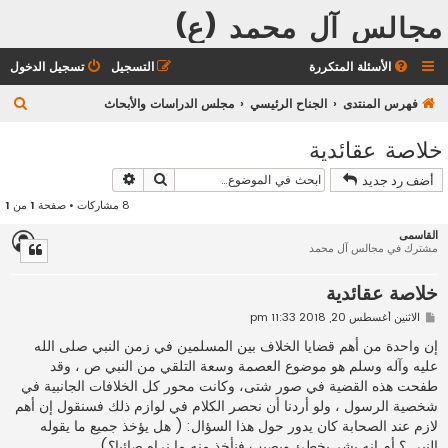
مجالس آل محمد (ع)
الأسئلة المتكررة
التسجيل
تسجيل الدخول
ب
فهرس المنتدى
الجناح الرئيسي
مجلس الدراسات والأبحاث
ح
خلاصة عقائدية
ث
بحث
بحث متقدم
أضف رد جديد
8 مشاركات • صفحة
1
من
1
القاسمى
مشترك في مجالس آل محمد
خلاصة عقائدية
م
الاثنين أغسطس 20, 2018 11:33 pm
ش
ا
إن واحدة من أهم قضايا الخلاف بين المسلمين في زمن النبي صلى الله
ر
عليه وآله وسلم هو موضوع العصمة وسعة التلقي من النبي ص ، وقد
ك
ة
طفحت هذه القضية في صور شتى، وكانت محور كل الخلافات الجانبية في
شخصية الرسول ، ولو أردنا أن نحصر الكلام في لوازم ذلك فسنقول إن أهم
لازم عند الصحابة كان يدور حول هذا السؤال: ( هل يؤخذ جميع ما يقوله
النبي ؟ أم انه بشر يخطئ ويصيب فنأخذ منه ما نراه صائبا؟)