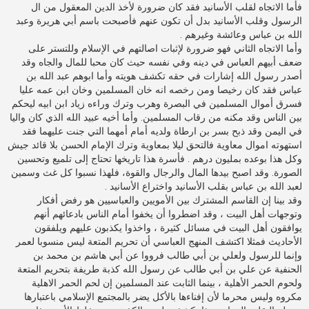
فأما الاتجاه لقلب الأسانيد فقد كان ضرورة لأخذ الدين المعقول من ال
الرسول وقلب الأسانيد بدل أن تكون عنهم فأصبحت باسم أبي هريرة وعبد
الله بن عباس وعائشة وغيرهم .
وأما الاتجاه الثاني فهو ضرورة لإثبات اصالتهم في الإسلام وللتستر على
ضعف أبيهم العباس في دينه وفي نفسه حيث كان محبا للمال والجاه وقد
أصدر رسول الله إشارات في حقه تكشف هويته وأما ابوهم عبد الله بن
عباس فقد كان رخيصا ومن رخصه انه خان المسلمين وخان ابن عمه عليا
فسرق أموال المسلمين في البصرة وهرب وترك وراءه زياد ابن ابيه ليحكم
بين الناس وقد مكنه من رقاب المسلمين. وأما أخيه عبيد الله الذي كان واليا
في اليمن وقد ذبح بسر بن ارطاة ولديه أمام أمهما التي جنت عليهما فقد
استهوته اموال معاوية فالتحق ليلا بمعاوية وترك الإمام الحسن بلا قائد جيش
وكل هذا بوعده بمليون درهم . فأسرة هذا تاريخها تحتاج إلى تلميع وتحسين
الصورة. وقد اصبح بيدها المال والرجال والقوة، فلهذا نسبوا كل غث وسمين
لعبد الله بن عباس بقلب الأسانيد واختراع الأسانيد .
وقد بينا إن القاسم المشترك بين الأمويين والعباسيين هو رفض أفكار
وتوجهات أهل البيت ، وقد اضطروا أن يخفوا أمام الناس بادعائهم أنهم
يوافقون أهل البيت في مسائل كثيرة ، واخذوا يكذبون عليهم ويلفقون
الأحاديث فمثلا اكتشف المنهج العباسي أن تحريم المتعة ليس منسوبا لعمر
وإنما للرسول ولعلي بن أبي طالب فرووا عن أبي هاشم بن محمد بن
الحنفية عن علي بن أبي طالب عن رسول الله كذبة طريفة بتحريم المتعة
ولحوم الحمر الأهلية ، بينما الثابت عند المسلمين إن لحم الحمر الاهلية
مكروه وليس محرما لأن إفناءها بالأكل يضر بالمجتمع الإسلامي باعتبارها