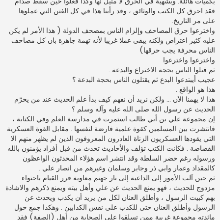
بكميات هائلة. وبشهية في الحرق لا مثيل لها وكذا فعلوا حين سقط صدام
فقد احرق كل الكتب والوثائق ، وقد رأينا هذا في كل الفتن التي عملوها
على مر التاريخ.
واخترعوا حرق المصاحف وإلزام الناس بمصحف الدولة ( هذا الأمر لم يكن
عليه كثير اعتراض ولكنه يبقى عملا غريبا لأنه تهمة جاهزة بان كل مصاحف
الناس محرفة يجب حرقها)
واخترعوا واخترعوا
ثم قتلوا الناس بحجة الاختراع والبدعة .
عجيب أيبتدعوا البدع ثم يقتلون الناس بحجة البدعة ؟
هذا هو الواقع .
هذا لا يهمنا الآن ... ولكن نريد أن نفهم كيف بدأ علم الحديث عند من يحرّم
الحديث عن رسول الله صلى الله عليه وآله وسلم ؟
إن مجموعة علي بن أبي طالب استمرت في مدارسة العلم وفي الكتابة ،
فانتشرت بين المسلمين كقوة علمية فارضة لنفسها . مقابل القوة العسكرية
التي يقودها العسكريون الزناة العادرون المعروفون الذين لم يظهر منهم الا
الفضاضة . فكانت الكتب تؤلف والأحاديث تحدث من قبل أفراد يؤمنون بالله
ورسوله رغم حضر السلطة وقد انتشر اسم هؤلاء المحدثون الواعظون
كالمقداد وعمار وابي ذر وجابر وسلمان وغيرهم من انصار علي .
ثم حين آلت الأمور إلى الداعية إلى نار جهنم معاوية قرر القيام باحتواء
مزدوج للحديث ، فهو يمنع الحديث عن علي وأهل بيته ويمنع ذكرهم والاشادة
بهم كبيت الرسول ، وأطلق العنان لكل من يريد أن يكذب ويحدث عن
الرسول وأطلق العنان حتى للكذب على نفس الكذابين . وهكذا جمع حول
مائدته مجموعة غريبة ممن تسلقوا على الصحابة من أهل (الصفة) فقد