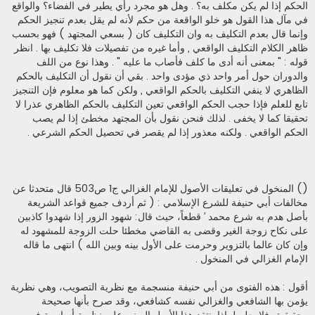
الحكم إذا لم يكن مكلف به؟ . وهل هو مجرد رأي يطير في الفضاء؟ والواقع
في مآل هذا القول هو خلو الواقعة من حكم لأنه لم يقل بعدم تنجيز الحكم
وإنما قال بعدم التكليف به وان التكليف كان ( بسعي المجتهد ) فهو بحسب
ظاهر الكلام التكليف الواقعي , وأما غيره من تفصيلات فلا تكليف بها . انظر
قوله : " بمعنى أنه أدى ما كلف فأصاب ما عليه " . وهذا نوع من اللف
والدوران حول أمر واحد ذي مؤدى واحد . بقي أن نقول أن التكليف بالحكم
الظاهري لا ينفي التكليف بالحكم الواقعي , ولكن كما هو معلوم فإن التنجيز
تابع للعلم فإذا حجب الحكم الواقعي تعين التكليف بالحكم الظاهري عذرا لا
تحقيقا كما لا يخفى . لذلك فنحن نقول بأن المجتهد مخطئ إذا لم يصب
الحكم الواقعي . ولكنه معذور إذا لم يقصر في تحصيل الحكم الشرعي .
() المنخول في تعليقات الأصول للإمام الغزالي ج1 ص503 قال متحدثا عن
مخالفات أبي حنيفة للشرع الإسلامي : ( ثم أردف جميع قواعد الشريعة
بأصل هدم به شرع محمد ’ قطعاً، حيث قال: شهود الزور إذا شهدوا كاذبين
على نكاح زوجة الغير وقضى به القاضي مخطئا حلت الزوجة للمشهود له
وإن كان عالما بالتزوير وحرمت على الأول بينه وبين الله ) انتهى ما قاله
الإمام الغزالي في المنخول .
أقول : هذه الفتوى من أبي حنيفة منسجمة مع نظرية التصويب، وهي نظرية
يؤمن بها الشافعي والغزالي نفسه كشافعي، وقد صرح بأنها صحيحة