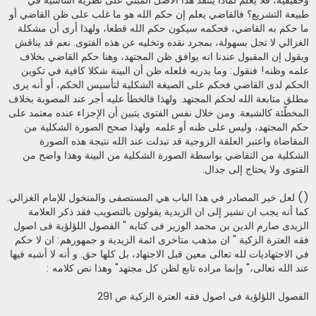
وحقيقية، فلا يعلم لماذا ينتقد هذا الأصل المبني على نظرية أساسية في
طبيعة التشريع؟ فالقاضي يعلم إن حكم الله هو ما غلب على ظن القاضي أو
ما حكم به القاضي، فحكمه سيكون حكم الله قطعا، ولهذا أرى أن مشكلة
الغزالي لا تحل بسهولة، بمجرد نقده وتخليه عن هذه الفتوى. نعم قد يناقش
ويقول إن المقبول عندنا انه يوافق ظن المجتهد، وهنا حكم القاضي بخلاف
علمه وظنه! فنقول: وما يدريه فلعله ظن أن البينة شكلا كافية في تكوين
الحكم لدى القاضي فحكم على الصيغة الشكلية لتأسيس الحكم، أو أنه يرى
مطلق متابعة الله لحكم المجتهد. ولهذا فالخطأ عليه أجر عند المصوبة بخلاف
المخطّئة كالشيعة. ومن خلال نفس الفتوى يتبين أن الإجزاء عنده معتمد على
حكم المجتهد، وليس على ظنه أو علمه. ولهذا صحح الصورة الشكلية من
المقاضاة واعتبر العلقة الزوجية قد تبدلت عند الله نتيجة هذه الصورة
الشكلية من التقاضي بواسطة الصورة الشكلية من البينة وهذا واضح من
الفتوى ولا يحتاج إلى جدال.
() لعل خير المصادر في هذا الباب هي المستصفى والمنخول للإمام الغزالي.
كما أنه يجب ان نشير إلى ان الزيدية يقولون بالتصويب فقد ذكر العلامة
الزيدى صارم الدين بن محمد الوزير فى كتابه " الفصول اللؤلؤية فى اصول
فقه العترة الزكية " ان مذهب متاخرى ائمة الزيدية و جمهورهم: ان لا حكم
في الاجتهاديات لله تعالى معين قبل الاجتهاد، بل كلها حق. و أنه لا أشبه فيها
عند الله تعالى،" وإنما مراده تابع لظن كل مجتهد" وهذا نص كلامه :
الفصول اللؤلؤية فى اصول فقه العترة الزكية ص 291