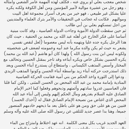
شخص معجب بعلي أو يروي عنه ، فكلف لهذه المهمة عامر الشعبي وأمثاله
، وهو رجل من عشيرة موالية لأمير المؤمنين ومن أهل الكوفة ولكنه يكره
عليا بشكل غير طبيعي ، فهو خير من يعرف أسرار مجموعة اهل البيت
ومواليهم . فكانت له عجائب في التحقيقات والأمر بترك العلماء والمتدينين
من اجل تمسكهم بعلي بن أبي طالب.
ثم حين سقطت الدولة الأموية وجاءت الدولة العباسية ، وقد كانت مبنية
أساسا على فكر الخارج عن أهله عبد الله بن محمد بن الحنفية ، حيث كان
هذا الرجل يكره جده عليا ويتهمه بأنه ليس معصوما (لعل لنقص نفسي
يشعر به حيث لم يكن والده مكرما عند أبيه وعمومته لضعف في شخصيته
ولكونه ليس ابن بنت رسول الله ) ولهذا كان أبو هاشم (عبد الله بن محمد)
يكره الحسين بشكل خاص ويكره أبناءه وقد تاجر بمقتل الحسين وتحالف مع
المختار وأسس المذهب الكيساني ، واستطاع أن يستدرج أبناء الحسن وبعد
ذلك استدرجت حركته أبناء زيد بواسطة أبناء الحسن وكونوا المذهب الزيدي
. ودعوا إلى الثورة واخذ الحكم من بني أمية فقامت الحركة العباسية
المنادية بإمامة محمد بن عبد الله المحض بن الحسن المثنى ، ولكن كما قلنا
فان العباسيين غدروا سادتهم وأئمتهم وذبحوهم وفعلوا كما اخبر الإمام
الصادق عليه السلام بغدرهم ومآل الحكم إليهم وليس إلى أبناء عبد الله
المحض الذي اغتاض من نصيحة الإمام الصادق فقال له (أخذك الحسد)
فتبين من هو على حق ومن هو على باطل بعد ما ذبحهم خادمهم المنصور
جميعا، وهنا بدا عصر جديد للتلقي عن رسول الله صلى الله عليه وآله وسلم
.
العهد الجديد غريب بكل معنى الكلمة . انه عهد اختلاط وامتزاج بين الماء
والزيت وبين الأمويين والهاشميين العباسيين ولكن ضد العترة الطاهرة.