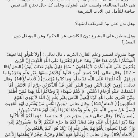
هي على المخالفة، وليست على العنوان. وعلى كل حال نحتاج الى نفس
صافية للتأمل في الايات الشريفة.
وهل تدل على نبذ المرتكب لمثلها؟
وهل ينطبق على المشرع دون الكاشف عن الحكم؟ وعن المؤصّل دون
المعذّر؟
فهذا متروك لضمير وعلم القارئ الكريم ، قال تعالى : {وَلاَ تَقُولُوا لِمَا تَصِفُ
أَلْسِنَتُكُمُ الْكَذِبَ هَذَا حَلاَلٌ وَهَذَا حَرَامٌ لِتَفْتَرُوا عَلَى اللَّهِ الْكَذِبَ إِنَّ الَّذِينَ
يَفْتَرُونَ عَلَى اللَّهِ الْكَذِبَ لاَ يُفْلِحُونَ * مَتَاعٌ قَلِيلٌ وَلَهُمْ عَذَابٌ أَلِيمٌ}(النحل/116
- 117). وقال تعالى: {قَدْ خَسِرَ الَّذِينَ قَتَلُوا أَوْلاَدَهُمْ سَفَهًا بِغَيْرِ عِلْمٍ وَحَرَّمُوا مَا
رَزَقَهُمْ اللَّهُ افْتِرَاءً عَلَى اللَّهِ قَدْ ضَلُّوا وَمَا كَانُوا مُهْتَدِينَ}(الأنعام/140). وقال
تعالى: {وَمِنْ الإِبِلِ اثْنَيْنِ وَمِنْ الْبَقَرِ اثْنَيْنِ قُلْ أَالذَّكَرَيْنِ حَرَّمَ أَمْ الأُنثَيَيْنِ أَمَّا
اشْتَمَلَتْ عَلَيْهِ أَرْحَامُ الأُنثَيَيْنِ أَمْ كُنتُمْ شُهَدَاءَ إِذْ وَصَّاكُمْ اللَّهُ بِهَذَا فَمَنْ أَظْلَمُ
مِمَّنْ افْتَرَى عَلَى اللَّهِ كَذِبًا لِيُضِلَّ النَّاسَ بِغَيْرِ عِلْمٍ إِنَّ اللَّهَ لاَ يَهْدِي الْقَوْمَ
الظَّالِمِينَ}(الأنعام/144). وقال تعالى: {وَمِنْ النَّاسِ مَنْ يَشْتَرِي لَهْوَ الْحَدِيثِ
لِيُضِلَّ عَنْ سَبِيلِ اللَّهِ بِغَيْرِ عِلْمٍ وَيَتَّخِذَهَا هُزُوًا أُولَئِكَ لَهُمْ عَذَابٌ مُهِينٌ}
(لقمان/6). وقال تعالى فيمن يحرّم حين لا يجد نصا : {وَمَا لَكُمْ أَلاَّ تَأْكُلُوا
مِمَّا ذُكِرَ اسْمُ اللَّهِ عَلَيْهِ وَقَدْ فَصَّلَ لَكُمْ مَا حَرَّمَ عَلَيْكُمْ إِلاَّ مَا اضْطُرِرْتُمْ إِلَيْهِ
وَإِنَّ كَثِيرًا لَيُضِلُّونَ بِأَهْوَائِهِمْ بِغَيْرِ عِلْمٍ إِنَّ رَبَّكَ هُوَ أَعْلَمُ بِالْمُعْتَدِينَ}
(الأنعام/119). وقال تعالى : {وَقَالُوا هَذِهِ أَنْعَامٌ وَحَرْثٌ حِجْرٌ لاَ يَطْعَمُهَا إِلاَّ مَنْ