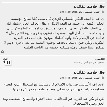
Re: خلاصة عقائدية
م
الاثنين أغسطس 20, 2018 11:39 pm
ش
ا
إن اهم ما انتجه الفكر الكيساني الزيدي كان يصب كليا لصالح مؤسسة
ر
الحكم ، ففقه ابي حنيفة هو الفقه الامثل لاعطاء الحاكم الجائر سلطة الله
ك
ة
على العباد، والفكر العدلي المزيف المسروق هو اهم بيئة لانتاج فكر سني
جديد متعصب ضد أهل البيت ومضيع لحقوقهم، بدعوى حرية التفكير وأن لا
قداسة في الإسلام لأحد وأنهم كعلماء يفوقون اهل البيت فى القدرة
الفكرية، ولكن حين الامتحان يجدهم يؤجلون القضية لما بعد الآخرة، لأنهم لا
يملكون شيئا حقيقيا. وهذه مشكلة حقيقية من الناحية العلمية
أ
ع
القاسمى
ل
مشترك في مجالس آل محمد
ى
Re: خلاصة عقائدية
م
الاثنين أغسطس 20, 2018 11:45 pm
ش
ا
الانحراف الأساسي في بداية الاسلام كان سياسيا مع استعمال الدين كغطاء
ر
وعملية مداراة ، فهو انحراف عملي. وهذا ما قامت به قريش وحزبها .
ك
ة
لكن لم يكن عند العرب غير المخالفات نتيجة الأهواء والمصالح الشخصية ونبذ
الحق وطرد الاستحقاق.