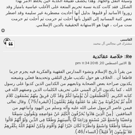
وسيلة النقل والجهاد. وهذا يكشف طبيعة الكذبة حين يخلط الأمر بهذا
الشكل. فقد كانت كذبة نسبة تحريم المتعة على الأغلب عباسية بامتياز وقد
زوروا الأسانيد أو قلبوها. بدليل أنها أحاديث مضطربة غير سليمة وقد اضطر
بعض كتبة المسانيد إلى القول بأنها أحلت ثم حرمت ثم أحلت ثم حرمت
ست مرات ، فهذا هو الاستهانة الحقيقية بالدين الإسلامي.
أ
ع
القاسمى
ل
مشترك في مجالس آل محمد
ى
Re: خلاصة عقائدية
م
الاثنين أغسطس 20, 2018 11:34 pm
ش
ا
من يقرأ تاريخ الإسلام ونشوء المدارس الفقهية والفكرية فيه يجزم جزما
ر
قاطعا أن .. الخلاف هو حول تكذيب طرق التلقي وتحديدها فعلي وشيعته
ك
ة
يكذبون صراحة بعض الصحابة وتابعيهم من الكذابين الذين كذبوا على رسول
الله ، كما يكذبون الرأي المبني على تحريف الكلمات الذين وصفهم الله في
كتابه الكريم: {أَفَتَطْمَعُونَ أَنْ يُؤْمِنُوا لَكُمْ وَقَدْ كَانَ فَرِيقٌ مِنْهُمْ يَسْمَعُونَ كَلاَمَ
اللَّهِ ثُمَّ يُحَرِّفُونَهُ مِنْ بَعْدِ مَا عَقَلُوهُ وَهُمْ يَعْلَمُونَ}(البقرة/75). وقال تعالى
فيمن عاصر الرسول صلى الله عليه وآله وسلم من اليهود وأتباعهم من
المنافقين: {مِنْ الَّذِينَ هَادُوا يُحَرِّفُونَ الْكَلِمَ عَنْ مَوَاضِعِهِ وَيَقُولُونَ سَمِعْنَا
وَعَصَيْنَا وَاسْمَعْ غَيْرَ مُسْمَعٍ وَرَاعِنَا لَيًّا بِأَلْسِنَتِهِمْ وَطَعْنًا فِي الدِّينِ وَلَوْ أَنَّهُمْ قَالُوا
سَمِعْنَا وَأَطَعْنَا وَاسْمَعْ وَانظُرْنَا لَكَانَ خَيْرًا لَهُمْ وَأَقْوَمَ وَلَكِنْ لَعَنَهُمْ اللَّهُ بِكُفْرِهِمْ
فَلاَ يُؤْمِنُونَ إِلاَّ قَلِيلاً}(النساء/46).