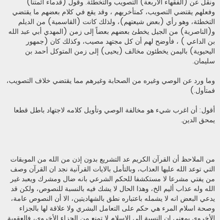
ونقل عن (الفقهاء الأربعة) التصويب والتخطئة. وقول (قدماء أئمتنا)
وفعلهم يقتضي التصويب، كمتأخريهم ، وقد يقع في كلام بعضهم ما يقتضي
التخطئة، وهو رأي (بعض شيعتهم)، ولذلك كانت (القاسمية) من الديلم
و(الناصرية) من الجيل يخطئ بعضهم بعضاً إلى زمن (المهدي أبي عبد الله
بن الداعي ) ، فأوضح لهم أن كل مجتهد مصيب، وكذلك كان (جمهور
اليحيوية) باليمن يخطئون مخالف (يحيى) إلى زمن المتوكل أحمد بن
سليمان.
وما ورد عن الوصي وغيره من الصحابة وغيرهم مما يقتضي خلاف التصويب،
فمتأول.)
أقول: أن اغرب شيء هو مخالفة الوصي وتأويل كلامه لاجتهاد باطل قطعا
يمحق الدين.
من الملاحظ أن القرآن الكريم عد التشريع بدون إذن من الله من الموبقات
التي توعد الله عليها العذاب، وبالتأمل بالايات القرآنية نجد ان القرآن وصف
من يفتي مشرعا لا مستكشفا للحكم الشرعي بانه ضال ومشرك ويعبد غير
الله وله عذاب أليم الخ، وهذا الحال لا يشك فيه بالنسبة للنصوص، ولكن قد
يدعي البعض انه لا يشمله باعتباره نطق بالشهاديتين، الا أن النصوص عامة،
وصحة اسلام المرء هي حكم على التعامل البشري ولا علاقة لها بالجزاء
الأخروي بمعنى ان النسبة إلى الإسلام لا تمنع من الجزاء الأخروي، فالعقوبة