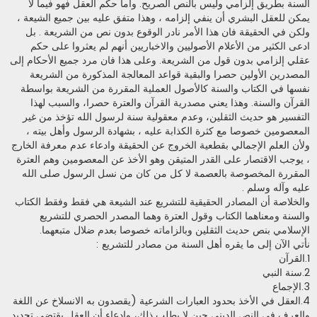
السنة بطريق إلزامي وليس بالنص الصريح. وأما حكم العقل فهو فيما لا
يمكن للعقل البشري أن ينفي إلزامه ، وهذا متفق عليه بين جميع الشيعة ،
ولكن في الحقيقة فان هذا الأمر نادر الوقوع بدون نص من الشريعة . بل
ادعى الكثير من الأعلام الأصوليين والاخباريين أنهم لم يعثروا على حكم
عقلي إلزامي بدون قول من الشريعة. وعلى هذا فان مرد جميع الأحكام إلى
المصدرين الأولين حصرا والبقية قواعد المعالجة المذكورة من الشريعة
نفسها في الكتاب والسنة كالأصول العملية المقررة من الشريعة بواسطة
القرآن والسنة. وهذا يعني مصدرية القرآن والعترة حصرا، والسبب لهذا
التفسير هو حديث الثقلين، وعدم معقولية سنة لرسول الله تؤخذ من غير
المعصومين خصوصا مع كثرة الكذابة عليه ، بشهادة الرسول وأهل بيته ،
ولأن العلم الإجمالي بقطعية الخروج عن الحقيقة وادعاء عدم معرفة الخارج
، يوجب الاقتصار على القدر المتيقن وهو الأخذ عن المعصومين وهم العترة
المقررة المخصوصة بالعصمة لا كل من كان من نسل الرسول صلى الله
عليه وآله وسلم .
والخلاصة أن المصادر الحقيقية للتشريع عند الشيعة هي فقط وفقط الكتاب
والسنة ومعناهما الكتاب وقول العترة وهما المصدر الحصري للتشريع
الإسلامي بنص حديث الثقلين وبالزاماته خصوصا بعدم ضلال متبعهما.
نأتي الآن إلى ما يقره أهل السنة من مصادر للتشريع :
1.القرآن
2.سنة النبي
3.الإجماع
4.العقل في الأخذ بحدود العبارات الشرعية (يقصدون به الانسلاخ عن اللغة
والعرف في النص الديني حين لا يطلب ذلك، وادعاء أن العقل يقتضي تحديد