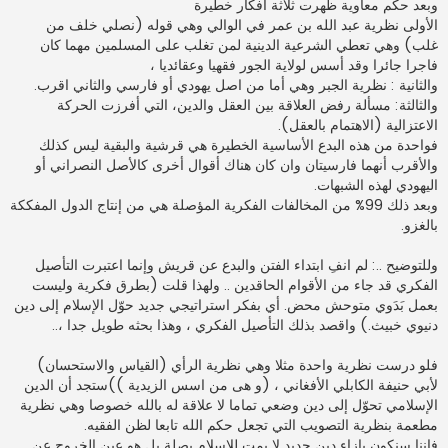
وبعد حكم معاوية ظهرت ثلاثة أفكار خطيرة
الأولى نظرية عبد الله بن عمر في الوالي وهي قوله (نصلي خلف من
غلب) وهي تعطي الشرعية الدينية لمن تغلب على المسلمين مهما كان
فاجرا جائرا وقد أسس لولاية الجور فقهيا وعقائديا ،
والثانية : نظرية الجبر وهي أما من اصل يهودي أو فارسي والثاني اقرب.
والثالثة: مسألة رفض العلاقة بين العقل والدين، التي أفرزت الحركة
الاعتزالية (الاهتمام بالعقل).
فواحدة من هذه البدع الأساسية الخطيرة هي قرشية والبقية ليس كذلك
والأقرب أنهما فارسيتان وان كان هناك أقوال أخرى كالأصل النصراني أو
اليهودي لهذه الشبهات.
وبعد ذلك 99% من المخالفات الفكرية المؤصلة هي من إنتاج الدول المفككة
بالغزو.
وللتوضيح ..: لم انفِ ابتداء الفتن والبدع عن قريش وإنما اعتبرت التأصيل
الفكري قد جاء من الأقوام الحاقدين .. ولهذا قلت (بطرق فكرية وليست
بعمل بَدَوي متوحش محض. أي بفكر استراتيجي جديد حوّل الإسلام إلى دين
دنيوي خبيث.) واقصد بذلك التأصيل الفكري ، وهذا بحثه طويل جدا ،..
فلو درست نظرية واحدة مثلا وهي نظرية الرأي (القياس والاستحسان)
لأبي حنيفة الكابلي الأفغاني ، (و هى من اسس الزيدية ))ستجد أن الدين
الإسلامي تحوّل إلى دين وضعي تماما لا علاقة له بالله خصوصا وهي نظرية
مطعمة بنظرية التصويب التي تجعل حكم الله تابعا لظن الفقيه.
فإننا سنكون بإزاء دين جديد لا يمت للإسلام بصلة بل هو عين الخروج عن