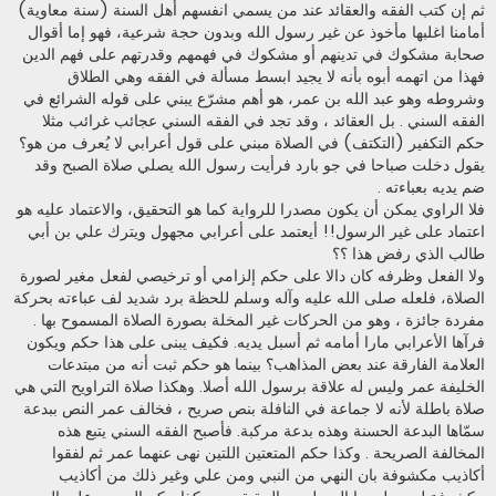
ثم إن كتب الفقه والعقائد عند من يسمي انفسهم أهل السنة (سنة معاوية)
أمامنا اغلبها مأخوذ عن غير رسول الله وبدون حجة شرعية، فهو إما أقوال
صحابة مشكوك في تدينهم أو مشكوك في فهمهم وقدرتهم على فهم الدين
فهذا من اتهمه أبوه بأنه لا يجيد ابسط مسألة في الفقه وهي الطلاق
وشروطه وهو عبد الله بن عمر، هو أهم مشرّع يبني على قوله الشرائع في
الفقه السني . بل العقائد ، وقد تجد في الفقه السني عجائب غرائب مثلا
حكم التكفير (التكتف) في الصلاة مبني على قول أعرابي لا يُعرف من هو؟
يقول دخلت صباحا في جو بارد فرأيت رسول الله يصلي صلاة الصبح وقد
ضم يديه بعباءته .
فلا الراوي يمكن أن يكون مصدرا للرواية كما هو التحقيق، والاعتماد عليه هو
اعتماد على غير الرسول!! أيعتمد على أعرابي مجهول ويترك علي بن أبي
طالب الذي رفض هذا ؟؟
ولا الفعل وظرفه كان دالا على حكم إلزامي أو ترخيصي لفعل مغير لصورة
الصلاة، فلعله صلى الله عليه وآله وسلم للحظة برد شديد لف عباءته بحركة
مفردة جائزة ، وهو من الحركات غير المخلة بصورة الصلاة المسموح بها .
فرآها الأعرابي مارا أمامه ثم أسبل يديه. فكيف يبنى على هذا حكم ويكون
العلامة الفارقة عند بعض المذاهب؟ بينما هو حكم ثبت أنه من مبتدعات
الخليفة عمر وليس له علاقة برسول الله أصلا. وهكذا صلاة التراويح التي هي
صلاة باطلة لأنه لا جماعة في النافلة بنص صريح ، فخالف عمر النص ببدعة
سمّاها البدعة الحسنة وهذه بدعة مركبة. فأصبح الفقه السني يتبع هذه
المخالفة الصريحة . وكذا حكم المتعتين اللتين نهى عنهما عمر ثم لفقوا
أكاذيب مكشوفة بان النهي من النبي ومن علي وغير ذلك من أكاذيب