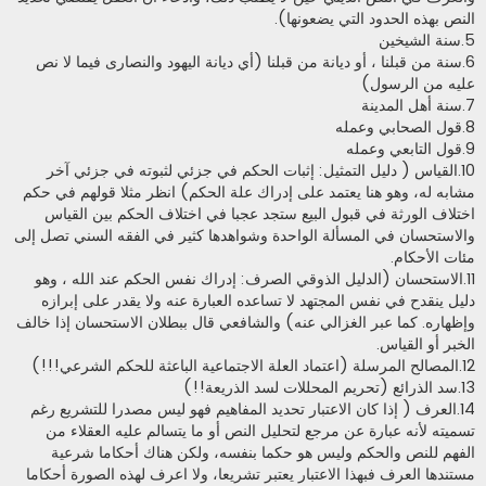
النص بهذه الحدود التي يضعونها).
5.سنة الشيخين
6.سنة من قبلنا ، أو ديانة من قبلنا (أي ديانة اليهود والنصارى فيما لا نص
عليه من الرسول)
7.سنة أهل المدينة
8.قول الصحابي وعمله
9.قول التابعي وعمله
10.القياس ( دليل التمثيل: إثبات الحكم في جزئي لثبوته في جزئي آخر
مشابه له، وهو هنا يعتمد على إدراك علة الحكم) انظر مثلا قولهم في حكم
اختلاف الورثة في قبول البيع ستجد عجبا في اختلاف الحكم بين القياس
والاستحسان في المسألة الواحدة وشواهدها كثير في الفقه السني تصل إلى
مئات الأحكام.
11.الاستحسان (الدليل الذوقي الصرف: إدراك نفس الحكم عند الله ، وهو
دليل ينقدح في نفس المجتهد لا تساعده العبارة عنه ولا يقدر على إبرازه
وإظهاره. كما عبر الغزالي عنه) والشافعي قال ببطلان الاستحسان إذا خالف
الخبر أو القياس.
12.المصالح المرسلة (اعتماد العلة الاجتماعية الباعثة للحكم الشرعي!!!)
13.سد الذرائع (تحريم المحللات لسد الذريعة!!)
14.العرف ( إذا كان الاعتبار تحديد المفاهيم فهو ليس مصدرا للتشريع رغم
تسميته لأنه عبارة عن مرجع لتحليل النص أو ما يتسالم عليه العقلاء من
الفهم للنص والحكم وليس هو حكما بنفسه، ولكن هناك أحكاما شرعية
مستندها العرف فبهذا الاعتبار يعتبر تشريعا، ولا اعرف لهذه الصورة أحكاما