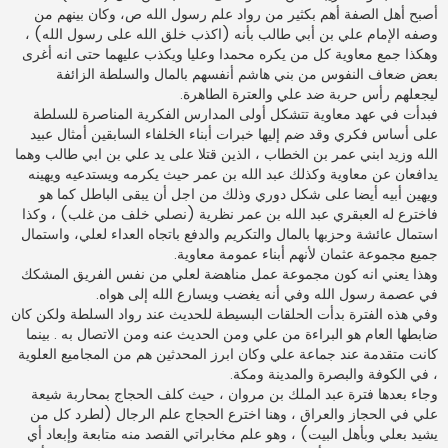
أصبح أهل الصفة أهم بكثير من رواد علم رسول الله ص، وكان بينهم من
وصفه الإمام علي بن أبي طالب بأنه (اكذب خلق الله على رسول الله) ،
وهكذا جمع معاوية كل من يكره محمدا وعليا ويكذب عليهما حتى انه أغرى
بعض ضعاف النفوس من بني هاشم أنفسهم بالمال والسلطة الزائفة
ليجعلهم رأس حربة ضد علي والعترة الطاهرة.
فبدأت في عهد معاوية تتشكل أولى المدارس الفكرية المناصرة للسلطة
على أساس فكري وقد ضم إليها خبرات أبناء الخلفاء السابقين أمثال عبيد
الله وزيد ابني عمر بن الخطاب ، الذين قتلا على يد علي بن ابي طالب وهما
يدافعان عن معاوية وكذلك عبد الله بن عمر حيث يكرمه ويستدعيه ويهينه
ويهين أبيه أيضا على شكل دوري وذلك من اجل أن يبقى الباطل كما هو
فاخترع له العبقري عبد الله بن عمر نظرية (نصلي خلف من غلب) ، وكذا
استمال عائشة وحزبها بالمال والتكريم والدفع باتجاه العداء لعلي، واستمال
جميع مجموعة عثمان لأنهم أبناء عمومة معاوية.
وهذا يعني انه كون مجموعة عمل مناهضة لعلي من نفس الفريق المشكك
في عصمة رسول الله وفي أنه يغضب ويسارع الله إلى هواه.
وفي هذه الفترة بدأت الحلقات البسيطة للحديث عند رواد السلطة ولكن كان
ضابطها العام هو البراءة من علي ومن الحديث عنه ومن الاتصال به . بينما
كانت متقدمة عند جماعة علي وكان ابرز المحدثين هم من المجاميع العلوية
، في الكوفة والبصرة والمدينة ومكة.
وجاء بعدها فترة عبد الملك بن مروان ، حيث كلف الحجاج بمحاربة شيعة
علي في الحجاز والعراق ، وهنا اخترع الحجاج علم الرجال (لطرد كل من
يشيد بعلي وبأهل البيت) ، وهو علم مخابراتي القصد منه متابعة وإبعاد أي