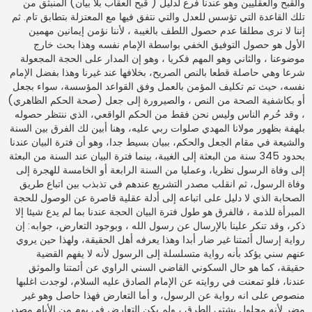
والقبح والعقليين وهو عندنا فرع لدليل ( قبح العقاب بلا بيان) المنبثق من
تلك القاعدة التي تؤسس للعدل والتي نتفق فيها مع المعتزلة بتطابق تام. ثم
إننا لا نرى مطلقا عدم حصول اللطف بالغيبة ، لأننا نؤمن إيمانين مهمين
الأول هو حصول التوفيق الخفي بواسطة الإمام نفسه وهذا بحث خارج
موضوعنا ، والثاني وهو المهم فكريا ، وهو إن المدار على الحجة المجعولة
شرعا وهي حاصلة قطعا بالنص الصريح، بخلافها عند غيرنا وهذا بفضل الإمام
نفسه، حيث تم تكليف المؤمن بالعمل وفق القواعد المؤسسة، سواء بجعل
أو بكاشفية الصحة من النص ، والصيرورة إلى جعل (صحة الحكم الظاهري)
، وقد حُرم الناس وليس نحن فقط من الحكم الواقعي، الذي ننتظر حصوله
بلهفة بظهور مولانا المهدي صلوات ربي عليه، وهنا أبين لك الفرق بين السنة
والشيعة في مقام الجعل والحكم، ببيان بسيط جدا، وهو أن فترة البيان عندنا
بحدود 345 سنة من البعثة إلى الغيبة، بينما فترة البيان عند السنة من البعثة
إلى وفاة الرسول نظريا، وعمليا من السنة الرابعة أو الخامسة للهجرة إلى
وفاة الرسول، ثم انقلب مصدر التشريع عندهم في تذبذب بين اتباع طريق
الصحابة الذي لا دليل على اتباعه إلى أدلة عقلية قاصرة عن الوصول للحجة
المبرأة للذمة ، فالفرق هو طول فترة البيان الحجة عندنا بما لم يدع شيئا إلا
ذكر، وقد تنكر علينا بالإرسال عن رسول الله ، وبوجود التعارض، جوابه: إن
رواية إرسال أئمتنا غير ضار أبدا وهذا يعرفه أهل الحقيقة، ولهذا حين يروي
عنهم سني يؤكد بأنه رواية متسلسلة إلى الرسول لأنه لا يفهم القضية
حقيقة، كما هو حال السكوني القاضي السني الراوي عن أئمتنا والموثق
عندنا، فلو تمعنت في روايته عن الإمام الصادق عليه السلام، لوجدت اغلبها
منصوص على انه رواية عن الرسول، و أما التعارض فهذا حاصل وهو غير
مضر لأنه محلول بشتى الطرق ، ولم يكن التعارض في يوم من الأيام مصدر