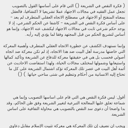
( فكرة النقص في الشريعة () التي قام على أساسها القول بالتصويب
تجعل عمل الفقيه في مجالات الاجتهاد عملا تشريعيا لا اكتشافيا، فالعقل
بمعناه المنفتح أو الاجتهاد في مصطلح الاتجاه العقلي المتطرف لم يعد -
على أساس فكرة النقص في الشريعة - كاشفا عن الحكم الشرعي، إذ لا
يوجد حكم شرعي ثابت في مجالات الاجتهاد ليكشف عنه الاجتهاد، وإنما هو
أساس لتشريع الحكم من قبل المجتهد وفقا لما يؤدي إليه رأيه..
وإنما نستهدف الكشف عن خطورة الاتجاه العقلي المتطرف وأهمية المعركة
التي خاضتها مدرسة أهل البيت ضد هذا الاتجاه، إذ لم تكن معركة ضد اتجاه
أصولي فحسب بل هي في حقيقتها معركة للدفاع عن الشريعة وتأكيد كمالها
واستيعابها وشمولها لمختلف مجالات الحياة، ولهذا استفاضت الاحاديث عن
أئمة أهل البيت في عصر تلك المعركة تؤكد اشتمال الشريعة على كل ما
تحتاج إليه الانسانية من أحكام وتنظيم في شتى مناحي حياتها. ) ()
أقول: ليس فكرة النقص هي التي قام على اساسها التصويب وإنما هي
شماعة تعلق عليها المعالجة التبرعية لتغيير الشريعة وفق ظن الحاكم، وقد
بدا واضحا أن دعوى سد النقص بالتصويب هي محاولة التفافية على اساس
الشريعة.
ويجب ان نضيف إن تلك المعركة هي معركة تثبيت الإسلام مقابل دعاوى