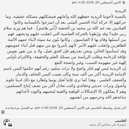
م
الاثنين أغسطس 20, 2018 11:35 pm
ش
ا
الزيدية
ر
بالنسبة لأخوتنا الزيدية حفظهم الله وأعانهم فمشكلتهم مشكلة حقيقية، وما
ك
ة
حركتهم إلا حركة أبناء الحسن المثنى بعد أن امتزجوا بالكيسانية وكانوا
القياديين بعد عبد الله بن محمد بن الحنفية (أبي هاشم)... فما هم وزيد سلام
ربي عليه؟ وقد ورّطونا بالحركة العباسية التي انقلبت عليهم وذبحتهم. فهم
من أسسّها وقام بها لا العباسيون ، وكانوا ينْون نية سيئة لأبناء عمهم الأئمة
الطاهرين وانقلب عليهم الأمر. لأنهم تآمروا مع من نيتهم قتل أبناء عمومتهم
وقد استأمنوا الخائن. ونحن نعذرهم فإن الحق ثقيل، ولا بد من نفور نفوس
توّاقة للزعامة وطلب الرياسة من مسلك العلم والحقيقة، والالتزام بأوامر
إلهية غير مفهومة السبب، وغير واضحة النفع. ..
إن الزيدية ليس لهم فكر واضح ولا تراث سليم، رغم أنهم حكموا اليمن باسم
الإمامة الزيدية أكثر من ألف سنة وكان نصيب اليمن التخلف والدمار
والضعف العلمي ، وهذا كما ترى فإننا نُقتل يوميا ونُطارد مع ذلك لدينا علوم
وأصول وتراث حديثي وعقائدي وكتب تعادل أكثر من نصف إنتاج المسلمين،
وهم لا يملكون إلا الإشكالات الواهية والغيبة لمحبيهم والتودد لأعدائهم.
ساعدهم الله وحرسهم من أنفسهم
آخر تعديل بواسطة
القاسمى
في الاثنين أغسطس 20, 2018 11:40 pm، تم التعديل مرة واحدة.
أ
ع
القاسمى
ل
مشترك في مجالس آل محمد
ى