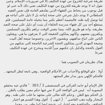
طريقة شرعية للخروج من عهدة التكليف إلا في ضروريات الإسلام. وحين
نقول انه لا يوجد طريقة للخروج من عهدة التكليف نعني ذلك لأنه حتى لو
قيل بوجوب من يحتاط من الفقهاء الذين يقلدهم العامة فإن نفس الفقيه
السلطاني لا يوجد دليل شرعي على صحة إتباعه بل لا دليل على أتباعه هو
لما توصل إليه ظنه. فالمصيبة أعظم بكثير مما يتخيله عامة المسلمين، فلم
يستطع أحد من كل فقهاء مدرسة الخلفاء أن يثبت أي دليل على صحة التعبد
بطريقه، وانه هو طريق الله، بينما بنفس الوقت نراهم يكفّرون المسلمين
ويكفرون بعضهم، وكأنهم يملكون الحقيقة التي لا يعرفون ما هي، ويقتلون
الناس على اتباع مذاهبهم، ويقصون الاخرين، وخصوصا شيعة أهل البيت
وشيعة المهدي الذين يمتلكون الحجة الشرعية الناصعة التي تمكنهم من
القول بالحجة والدليل بان حكمهم مبرأٌ للذمة ومخرج عن عهدة التكليف
شرعا.
هناك نظريتان في التصويب هما :
أولا : خلو الوقائع والأحداث عن الأحكام الواقعية , وهي تابعة لنظر المجتهد ,
فالحكم الإلهي يدور مدار نظر المجتهد .
قال الإمام أبو حامد الغزالي في المستصفى 2 / 363 : " فالذي عيه محققو
المصوبة أنه : ليس في الواقعة التي لا نص فيها حكم معين يطلب بالظن ,
بل الحكم يتبع الظن , وحكم الله تعالى على مجتهد ما غلب على ظنه , وهو
المختار وإليه ذهب القاضي " . ( انتهى ) . أقول وهذا القسم هو اختيار
الشافعي والشافعية وهو اختيار ابي حنيفة ايضا كما يظهر من مجمل