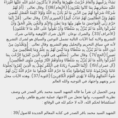
نَشَاءُ بِزَعْمِهِمْ وَأَنْعَامٌ حُرِّمَتْ ظُهُورُهَا وَأَنْعَامٌ لاَ يَذْكُرُونَ اسْمَ اللَّهِ عَلَيْهَا افْتِرَاءً
عَلَيْهِ سَيَجْزِيهِمْ بِمَا كَانُوا يَفْتَرُونَ}(الأنعام/138). وقال تعالى : {أَمْ لَهُمْ
شُرَكَاءُ شَرَعُوا لَهُمْ مِنَ الدِّينِ مَا لَمْ يَأْذَنْ بِهِ اللَّهُ وَلَوْلاَ كَلِمَةُ الْفَصْلِ لَقُضِيَ
بَيْنَهُمْ وَإِنَّ الظَّالِمِينَ لَهُمْ عَذَابٌ أَلِيمٌ}(الشورى/21). وقال تعالى: {قُلْ إِنَّمَا
حَرَّمَ رَبِّي الْفَوَاحِشَ مَا ظَهَرَ مِنْهَا وَمَا بَطَنَ وَالإِثْمَ وَالْبَغْيَ بِغَيْرِ الْحَقِّ وَأَنْ
تُشْرِكُوا بِاللَّهِ مَا لَمْ يُنَزِّلْ بِهِ سُلْطَانًا وَأَنْ تَقُولُوا عَلَى اللَّهِ مَا لاَ تَعْلَمُونَ}
(الأعراف/33). والشرك نوعان : الأول شرك الإلوهية والثاني شرك
التشريع والاية كما الآيات التالية تشمل النوعين والسياق هو لشرك التشريع
لأنه في سياق التحريم والتحليل وهو التشريع. وقال تعالى : {وَيَعْبُدُونَ مِنْ
دُونِ اللَّهِ مَا لَمْ يُنَزِّلْ بِهِ سُلْطَانًا وَمَا لَيْسَ لَهُمْ بِهِ عِلْمٌ وَمَا لِلظَّالِمِينَ مِنْ
نَصِيرٍ}(الحج/71). وقال تعالى: {سَنُلْقِي فِي قُلُوبِ الَّذِينَ كَفَرُوا الرُّعْبَ بِمَا
أَشْرَكُوا بِاللَّهِ مَا لَمْ يُنَزِّلْ بِهِ سُلْطَانًا وَمَأْوَاهُمْ النَّارُ وَبِئْسَ مَثْوَى الظَّالِمِينَ}
(آل عمران/151). {إِنَّمَا النَّسِيءُ زِيَادَةٌ فِي الْكُفْرِ يُضَلُّ بِهِ الَّذِينَ كَفَرُوا يُحِلُّونَهُ
عَامًا وَيُحَرِّمُونَهُ عَامًا لِيُوَاطِئُوا عِدَّةَ مَا حَرَّمَ اللَّهُ فَيُحِلُّوا مَا حَرَّمَ اللَّهُ زُيِّنَ لَهُمْ
سُوءُ أَعْمَالِهِمْ وَاللَّهُ لاَ يَهْدِي الْقَوْمَ الْكَافِرِينَ}(التوبة/37). وهذه الآيات محل
تدبر وتفهم واجتهاد في التوجيه والله العالم
ومن الجميل ان نقرأ ما قاله الشهيد السيد محمد باقر الصدر في وصف
نظرية التصويب، وانها تجعل من الاجتهاد عملية تشريع ظاهر، وليس
استكشافا لحكم الله، لأنه لا حكم لله في الوقائع :
الشهيد السيد محمد باقر الصدر في كتابه المعالم الجديدة للاصول/39 :