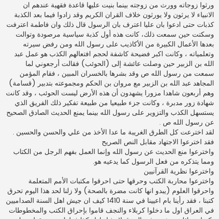
ورثوا زوجاته وورث من زوجته بينما بنيت عليها قاعدة فقهية عندهم ان
الانبياء لا يرثون ولا يورثون خلاف القران الكريم وقد زادوا فيما بعد الكذبة
كذبات حتى ادعوا بان عليا اعترف بان الرسول قال ذلك وان فاطمة اعترفت
وسكتت حين سمعت ذلك، كانت هذه أول كذبة سياسية مرصودة وتوالت
بعدها الأعمال الكبيرة من الأكاذيب على رسول الله ومن رفض سيرته
وتعلمياته ، وكانت اكبر فضيحة كاشفة لحجم افتعالهم الكذب هو عمل عبد
الله بن الزبير حين وصلت عائشة إلى (الحوئب) فقالت أرجعوني لما
سمعت من رسول الله ص وقد بشرها بالخسران المبين ، فقام المؤمن
المجاهد عبد الله بن الزبير مع مروان بن الحكم ومجموعته بتدبير (قسامة)
وهم أربعون شاهدا مزورا يشهدون أن هذه الأرض ليست الحوئب ، وقد كانت
شهادة زور مدبرة ، وكانت جزء طبيعيا من طبيعة تفكير ذلك الفريق الذي
يستسهل الكذب والتزوير على رسول الله بينما يمنع الحديث الصادق الصحيح
عن رسول الله ص .
لقد اخترعت كل الطرق الغريبة ما عدا الأخذ من علي والحسن والحسين .
فقد اخترعوا الاجتهاد مقابل النص الصريح
واخترعوا منع الحديث عن رسول الله وإنما العمل بفهم الرجل من الكتاب
ومما يتذكره من فعل الرسول كما يدعيه هو.
واخترعوا نظرية القرآنيين
واخترعوا محاربة الكتب وحرقها حتى احرقوا مكتبات الأمم المتعلمة
واحرقوا العلوم (يبدو انها كانت مضرة بالصحة) ولا زلنا لحد هذا اليوم تحرق
كتبنا ، فقد رأينا بام اعيينا في سنة 1410 كيف ان جيش اهل السنة الصداميين
في العراق اول ما دخلوا كربلاء والنجف قاموا بإحراق الكتب والمخطوطات