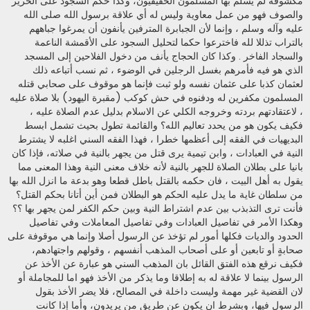
مكشوفة لم يسلم بها المسلمون الحقيقيون، وكذا حكم السجود على الحرير
والصوف فهو من عمل معاوية وليس له أي علاقة برسول الله صلى الله
عليه وآله وسلم ، وإنما لأن الجبابرة المترفين يأنفون أن يمرغوا جباههم
بالتراب تذللا لله فاخترعوا حكما لتحليل السجود على الأقمشة الناعمة
والسجاد الفاخر . وكذا كان الحجاج يأنف من دخول الفلاحين إلى المسجد
الذي هو فيه فأمرهم بغسل الرجلين في الوضوء ، ثم نسب أتباعه ذلك
لعثمان كذبا على عثمان نفسه ولو ثبت فإنما هو موقوف على صحابي قتله
المسلمون مكفرين له ودفنوه في حش كوكب (مقبرة اليهود) بلا صلاة عليه
، لاعتقادتهم بردته وخروجه الكلي عن الاسلام بدليل عدم الصلاة عليه ،
فكيف يكون هو من يحدد تعاليم الله؟ والقائمة تطول بحيث تشمل ابسط
البديهيات في الفقه إلى أعظمها خطرا ، فهذا الفقه السني اغلبه لا يشترط
النية في العبادات ، وابن تيمية يرى قتل من يجهر بالنية في صلاته، فإذا كان
بانيا على بطلان الصلاة للجهر بالنية لأنه خلاف معنى النية وهذا المعنى مما
يقول به أهل البيت ، فان حكمه بالقتل باطل قطعا وهو بدعة ما انزل الله بها
من سلطان غاية ما يدل عليه الحكم هو البطلان فمن أين أتانا بحكم القتل؟
فأنت ترى التذبذب بين عدم اشتراط النية وبين حكم الكفر لمن يجهر بها ؟؟
وهكذا الأمر في تفاصيل العبادات وفي تفاصيل المعاملات وفي تفاصيل
الحدود والديات فكلها أمور لم تؤخذ عن الرسول أصلا وإنما هي موقوفة على
صحابةٍ أو تابعين أو على أصحاب المذهب أنفسهم ، وقولهم واجتهادهم،
فكيف نرقع هذه الفتق القائل بان المذهب السني هو عبارة عن الأخذ عن
الرسول بينما لا علاقة له به إطلاقا وما يذكر من الأخذ فهو اما للمجاملة أو
لان القضية غير مهمة وليست داخلة في المصالح، فلا يضر الأخذ بقول
الرسول فيها، وبشرط ان يكون عن طريق من يريدون، وأما إذا كانت