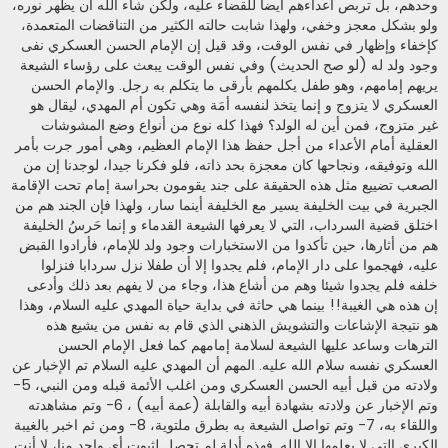
وحدهم، بل تربص أعداءهم أيضا للقضاء عليه، ولكن شاء الله أن يظهر نوره،
ولو بشكل معجز وخفي، ولهذا شابت حالته الكثير من التناقضات المتعمدة،
كإخفاء وإظهار في نفس الوقت، وقد قيل إن الإمام الحسن العسكري نفى
وجود ولد له (لو صح الحديث) وفي نفس الوقت يبعث على رؤساء الشيعة
يريهم إمامهم، وهو طفل يكلمهم بأرقى ما يتكلم به رجل. والإمام الحسن
العسكري لا يتزوج و إنما يتخذ لنفسه أمَة وهي تكون أم المهدي، ليقال هو
غير متزوج، فمن أين له الولد؟ فهذا كله نوع من أنواع وضع المشوشات
العقلية أمام الأعداء من أجل حفظ هذا الإمام العظيم، وهي أمور جرت بأمر
الله وتوفيقه، ونجاحها كان معجزة بحد ذاته، فلو فكرنا جيدا، لوجدنا إن من
الصعب تضييع مثل هذه الحقيقة على جند يقومون بحراسة إمام تحت الإقامة
الجبرية في بيت الخليفة يسير مع الخليفة أينما سار، ولهذا فإن الجند هم من
اختلق قضية السرداب، التي لا يعرفها الشيعة القدماء و إنما حَرسُ الخليفة
هم من أثارها، حين تأكدوا من الاستخبارات وجود ولد للإمام، فأرادوا القبض
عليه، فهجموا على دار الإمام، فلم يجدوا إلا أن طفلا نزل سردابا فنزلوا
خلفه فلم يجدوا شيئا وهم من أشاع هذا، وجاء من لا يفهم بعد ذلك وأدعى
إن هذه هي الغيبة!! بينما هي حاثة في بداية حياة المهدي عليه السلام، وهذا
هو نتيجة الإشاعات والتشويش الذهني الذي قام به نفس من يشيع هذه
الترهات وساعد عليها الشيعة لسلامة إمامهم كما فعل الإمام الحسن
العسكري نفسه سلام الله عليه. المهم أن المهدي عليه السلام تم الإخبار عن
ولادته من قبل أبيه الحسن العسكري ومن اغلب الأئمة قبله ومن النبي، 5-
وتم الإخبار عن ولادته بشهادة أبيه والقابلة (عمة أبيه) ، 6- وتم مشاهدته
واللقاء به، 7- وتم تواصل الشيعة به بطرق ملتوية، 8- ومن ثم اخبر بالغيبة
الكبرى التي لا يعلمها إلا الله. فهذه أدلة لم تحصل لثبوت أي واحد منا، لا أنت