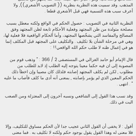
المذهب. وقد سميت هذه النظرية بنظرية (( التصويب الأشعري)), ولا
أعرف سبب هذه التسمية فهي قبل الأشعري قطعا .
النظرية الثانية في التصويب : حصول الحكم في الواقع ولكنه معطل بسبب
مصلحة متولدة من ظن المجتهد وفعلية الأحكام تابعة لظن المجتهد وفق
المصالح والمفاسد التي يشخّصها المجتهد، وأما ألحكام الواقعية فلا فعلية لها،
وهي في مرحلة الشأن بلا تكليف . والتكليف على المجتهد قبل المكلف إنما
هو في إعمال ظنه لا طلب حكم الله الواقعي!! :
قال الإمام أبو حامد الغزالي في المستصفى 2 / 366 : " وذهب قوم من
المصوبة إلى ان فيه حكما معينا يتوجه إليه الطلب إذ لابد للطلب من
مطلوب , لكن لم يكلف المجتهد إصابته فلذلك كان مصيبا وإن اخطأ ذلك
الحكم المعين الذي لم يؤمر بإصابته , بمعنى أنه أدى ما كلف فأصاب ما عليه
" . انتهى .
وقد نسب هذا القول إلى الشافعي ونسبه آخرون إلى المعتزلة ومن الصعب
البت في ذلك.
أقول : لا يخفى أن القول الثاني عجيب جدا لأن الحكم مساوق للتكليف، وإلا
فلا معنى له وهذا القول يقول بوجود حكم ولكنه لا تكليف به . فما معنى