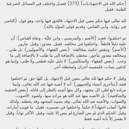
[حكم الله في الاجتهـاديات] (273) فصـل واختلف في المسائل الشرعية
الظنية، فقيل:
لله تعالى فيها حكم معين قبل الاجتهاد، فالحق فيها واحد، وهو قول: (الناصر
في رواية، وأبي العباس، وقديم قولي المؤيّد بالله).
ثم اختلفـوا، فعنـد (الأصم ، والمريسي ، وابن عليَّة ، ونفاة القياس): أن
عليه دليلاً قاطعاً . واختلفوا في مخالفه، فقيل: معذور، وقيل: مأزور.
(الأصم): وينقض حكمه بمخالفته . (بعض الفقهاء، والأصوليين): بل ظني ،
ومخالفه معذور مأجور، مخطئ بالإضافة إلى ما طلب لا بالإضافة إلى ما
وجب . (بعض الفقهاء، والمتكلمين): لا دليل عليه قطعي ولا ظني، وإنما هو
كدفين يصاب، فلمصيبه أجران ولمخطئه أجر.
وقيل: لا حكم فيها لله تعالى معين قبل الاجتهاد، بل كلها حق. ثم اختلفوا
فعند (متأخري أئمتنا، والجمهور): أنه لا أشبه فيها عند الله تعالى، وإنما
مراده تابع لظن كل مجتهد، وكل منها أشبه بالنظر إلى قائله. (بعض الحنفية،
والشافعية): بل الأشبه منها عند الله هو مراده منها، ولقبوه: الأصوب،
والصواب، والأشبه عند الله تعالى، وقد يصيبه المجتهد وقد يخطئه، ولذلك
قالوا: أصاب اجتهاداً لا حكماً. واختلفوا في تفسيره، فقيل: ما قويت أماراته،
وقيل: الحكم الذي لو نص الشارع لم ينص إلا عليه، وقيل: الأكثر ثواباً، وقيل:
لا يفسر إلاَّ بأنه أشبه فقط.