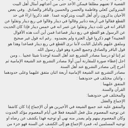
القضية لا تعنيهم مطلقا فيمكن الأخذ حتى من أعدائهم أمثال أهل البيت
المتروكين كعلي وفاطمة والحسن والحسين والباقر والصادق . وفي بعض
الأحيان يذكرون رأي أهل البيت ويتركونه عمدا . فقد ذكروا اراءً في حد
القطع فقالوا في أربعة دنانير وقالوا في دينار وقالوا في ربع دينار ونقلوا عن
الباقر انه في ثلث دينار ونقلوا عن عمر انه في خمس دينار فإذا كان الحديث
عن الرسول هو القطع في ربع دينار فصاعدا فمن أين أتت هذه الأقوال
العجيبة؟ فهم ذكروا قول العترة ولم يعتمدوه . رغم انه قول غير صحيح
وملفق عليهم بالدليل الثابت لأننا نرى القطع في ربع دينار فصاعدا وهذا هو
قول الباقر والصادق وجميع العترة وهو قول رسول الله.
ثم إننا لو درسنا مصادر التشريع عند أهل السنة لوجدنا شيئا عجيبا ..، ومن
اجل إعطاء صورة للمقارنة أبين أولا مصادر التشريع عند الشيعة الإمامية ثم
أعرج إلى مصادر التشريع عند أهل السنة.
مصادر التشريع عند الشيعة الإمامية أربعة اثنان متفق عليهما وعلى حدودهما
، واثنان مختلف في حدودهما :
المتفق عليهما :
القرآن والسنة.
والمختلف في حدودهما:
الإجماع والعقل.
والمتفق عليه عند جميع الشيعة في الأخيرين هو أن الإجماع إذا كان كاشفا
عن توجيه المعصوم مثل فعل الشيعة فعلا في أيام المعصوم مؤكد الحدوث
وكان المعصوم بينهم ولم يصدر منه نهي أو توجيه فهذا يكشف عن رضاه او
توجيه المسلمين له، فمرد الإجماع هو إلى الكشف عن السنة فهو جزء من