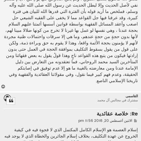
نفي لأصل الحديث وإلا لبطل الحديث عن رسول الله صلى الله عليه وآله
وسلم، فملخص ما أريد قوله بأن الفترة التي قدرها الله للبيان هي فترة
كبيرة، وقد عرفنا فيها جل القواعد مما لا يخفى على الفقيه الشيعي حل
اصعب وأعقد المسائل الفقهية بواسطة قوانين أسسها أئمتنا عليهم السلام
بحجة عندنا ، وهي نفسها لو عمل بها غيرنا لا تخرج من كونها ضلالا مبينا لهم،
لأنها بدون حجةٍ من حجةٍ عندهم، وما هي إلا سرقات واحتمالات ظنية مجردة
لأنهم لا يؤمنون بحجة الأئمة واقعا، وهذا لا يقوم به حق وبراءة ذمة، ولكن
على قول من يقول بسقوط التكليف بموافقة الحجة في العمل حتى بدون
إرادتها فيكون من يتبع هذه القواعد ناجٍ وهذا قولُ يقول به بعض فقهائنا ومن
المتأخرين السيد محمد الروحاني، فما تعتقدونه من التعارض بين دليل
الإمامة عندنا ومن معارضته بالغيبة ما هو إلا عدم توفيق في إصابتكم
الحقيقة، وعدم فهم كبير فيما نقول، وفي مقولاتنا العقائدية والفقهية وفي
تاريخنا الإسلامي الناصع.
أ
ع
القاسمى
ل
مشترك في مجالس آل محمد
ى
Re: خلاصة عقائدية
م
الاثنين أغسطس 20, 2018 11:56 pm
ش
ا
إسلام العصمة هو الإسلام الكامل المكتمل الذي لا فجوة فيه في كيفية
ر
الخروج عن عهدة التكليف، بخلاف إسلام الجائرين والخطاة الذي لا يوجد فيه
ك
ة