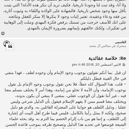
ولا أنا، وقد ثبت لنا وجودنا تاريخيا، فكيف تريد أن ننكر هذه الأدلة؟ التي يثبت
بأقل منها وجود شخص تاريخيا، فالشهادة على الولادة واللقاء به وثبوت آثاره،
من فقه ودعاء وعقيدة، تعتبر إثبات وجود لا ينكرها إلا منكر للعقل ونتائجه.
على انك للأسف خرجت من تسننك برفض فكرة المهدي وملت إلى الوهابية
في تفكيرك، ولكنك خالفتهم بإيمانهم بضرورة الإيمان بالمهدي.
أ
ع
القاسمى
ل
مشترك في مجالس آل محمد
ى
Re: خلاصة عقائدية
م
الاثنين أغسطس 20, 2018 11:49 pm
ش
ا
ان قيل :بما أنكم تقولون بوجوب وجود الإمام وأن وجوده لطف ، فهذا منفي
ر
في حال الغيبة فبطل دليلكم.
ك
ة
- قلت: هذا السؤال كله خطأ، فلا نحن نقول بوجوب وجود الإمام بل نقول
بوجوب الإمامة، وأن الأمة لا تخلو من إمامة، وهذا أمر لا يختلف مسلم معنا
فيه ، غير أننا نقول أن الوجوب عقلي، بمعنى لا ينبغي أن يكون بدونه،
ويختلف معنا قسم ممن لا يفهم الإسلام فيقول بأن الدليل شرعي وليس
عقليا ، ودليل اللطف هو جوابنا على المعتزلة القائلين به، والذي هو دليل
صحيح، ولكنه لا يمثل رأينا بالكامل، فليس فيما طرح أهل البيت أي إشارة
إلى اللطف، و إنما هو من باب إلزام الخصم بما التزم به. وقد بحثه علماء
الشيعة فوسعوا في تحديد هذا الدليل وتصحيح طرقه بموجب قاعدة الحسن