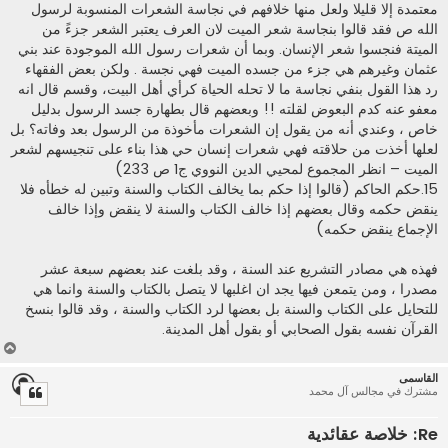
معتمدة إلا قليلا ولعل منها خلافهم في نجاسة الشعرات المنسوبة لرسول
الله ص فقد قالوا بنجاسة شعر الميت لان العرف يعتبر الشعر جزءً من
الميتة فنجسوا شعر الإنسان. وبما أن شعرات رسول الله الموجودة عند بني
عثمان وغيرهم هي جزء من جسده الميت فهي نجسة . ولكن بعض الفقهاء
رد هذا القول بنفي نجاسة ما لا تحله الحياة كرأي أهل البيت، وقسم قال انه
معفو عنه كدم البعوض لقلته !! وبعضهم قال بطهارة جسد الرسول بدليل
خاص ، وعندي أنه من يقول إن الشعرات مأخوذة من الرسول بعد وفاته؟ بل
لعلها أخذت من حلاقته فهي شعرات إنسان حي هذا بناء على تنجيسهم لشعر
الميت – انظر المجموع لمحيي الدين النووي ج1 ص 233)
15.حكم الحاكم (قالوا إذا حكم بما يخالف الكتاب والسنة وتبين له خطأه فلا
ينقض حكمه وقال بعضهم إذا خالف الكتاب والسنة لا ينقض وإذا خالف
الإجماع ينقض حكمه)
فهذه هي مصادر التشريع عند السنة ، وقد بلغت عند بعضهم سبعة عشر
مصدرا ، ومن يتمعن فيها يجد ان اغلبها لا يتصل بالكتاب والسنة وانما هي
للتحايل على الكتاب والسنة بل بعضها لرد الكتاب والسنة ، وقد قالوا بنسخ
القرآن نفسه بقول الصحابي أو بقول أهل المدينة.
أ
ع
القاسمى
ل
مشترك في مجالس آل محمد
ى
Re: خلاصة عقائدية