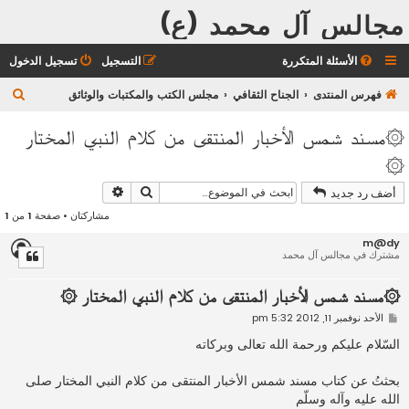
مجالس آل محمد (ع)
الأسئلة المتكررة
التسجيل
تسجيل الدخول
ب
فهرس المنتدى
الجناح الثقافي
مجلس الكتب والمكتبات والوثائق
ح
۞مسند شمس الأخبار المنتقى من كلام النبي المختار
ث
۞
بحث
بحث متقدم
أضف رد جديد
مشاركتان • صفحة
1
من
1
m@dy
مشترك في مجالس آل محمد
۞مسند شمس الأخبار المنتقى من كلام النبي المختار ۞
م
الأحد نوفمبر 11, 2012 5:32 pm
ش
ا
السّلام عليكم ورحمة الله تعالى وبركاته
ر
ك
ة
بحثتُ عن كتاب مسند شمس الأخبار المنتقى من كلام النبي المختار صلى
الله عليه وآله وسلّم