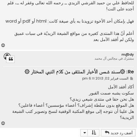
للحافظ علي بن حميد القرشي الزيدي ــ رحمه الله تعالى وغفر له ــ، فلم
أجده على النت!
فهل بإمكان أحد الأخوة تزويدنا به بأي صيغة كانت: html أو pdf أو word
أعلم أنّ هذا المنتدى كغيره من مواقع الشيعة الزيديّة في سبات عميق
ولكن لم أفقد الأمل بعد
أ
ع
m@dy
ل
مشترك في مجالس آل محمد
ى
Re: ۞مسند شمس الأخبار المنتقى من كلام النبي المختار ۞
م
السبت فبراير 02, 2013 6:11 pm
ش
ا
أكاد أفقد الأمل
ر
سكوت يشبه صمت القبور
ك
ة
هل نحن حقا في منتدى شيعي زيدي؟
هل الموقع بدون سلطة إشراف؟ أعضاء مؤسسين؟ أعضاء فاعلين؟
هل علينا أن نتوجه إلى موقع المكتبة الوقفية لنسخ وتصوير كتب الشيعة
الزيدية؟
أ
ع
أضف رد جديد
ل