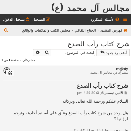
مجالس آل محمد (ع)
الأسئلة المتكررة
التسجيل
تسجيل الدخول
ب
فهرس المنتدى
الجناح الثقافي
مجلس الكتب والمكتبات والوثائق
ح
شرح كتاب رأب الصدع
ث
بحث
بحث متقدم
أضف رد جديد
مشاركتان • صفحة
1
من
1
m@dy
مشترك في مجالس آل محمد
شرح كتاب رأب الصدع
م
الاثنين ديسمبر 13, 2010 4:29 pm
ش
ا
السلام عليكم ورحمة الله تعالى وبركاته
ر
ك
ة
هل يوجد من شرح كتاب رأب الصدع وعلّق على أسانيد أحاديثه وترجم
لروّاتها ؟
هل يوجد رابط لمثل هذا الكتاب ؟