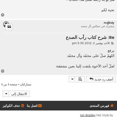
تحية لكم
أ
ع
m@dy
ل
مشترك في مجالس آل محمد
ى
Re: شرح كتاب رأب الصدع
م
الأحد نوفمبر 11, 2012 5:35 pm
ش
ا
يرفع
ر
اللهمّ صلّ على محمّد وآل محمّد
ك
ة
لعلّ أحد الأخوة يلتفت إلينا بعين مشفقة
أ
ع
أضف رد جديد
ل
مشاركتان • صفحة
1
من
1
ى
الانتقال إلى
فهرس المنتدى
اتصل بنا
حذف الكوكيز
Ian Bradley
Flat Style by