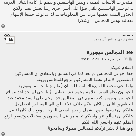
مشجرات الأنساب اليمنية ، وليس الهاشميين وحدهم بل كافة القبائل العربية
... ثم سير الهاشميين تلقي ضؤا على أسر أخرى ربما تعيش بعيدا ولكن
الجذور اليمنية تعطيها مزيدا من المعلومات .... لذا ندعوكم جميعا الإسهام
بفعالية بهذين المجالين ... وشكرا .
أ
ع
mazen
ل
مشترك في مجالس آل محمد
ى
Re: المجالس مهجورة
م
الأحد ديسمبر 26, 2010 8:12 pm
ش
ا
السلام عليكم
ر
حقا اخواني المجالس لم تعد كما في السابق وباعتقادي ان المشاركين
ك
ة
المقصرين لانه لو نشط المشاركين لرجع للمجالس بريقه
واما اخي محمد الله يرعاك انت قلت ان (ما واجبنا تجاه ما يقوم به
الحوثيون تجاه السيد العلامة محمد عبد العظيم ..) يا اخي لم اجد احد مواقع
الحوثيين او ممن يكتب منهم في المجالس قد تتهجم على السيد محمد عبد
العظيم وبالتالى اذ اكان بينكم خلاف فلا تنقلوه الى المجالس افضل بل
عليكم ان تسعوا لجمع الشمل وليس السعي للفرقه , ومع ذلك كان افضل
عليكم ان تسألوا عن واجبكم تجاه من في السجون والمعتقلات وتسعوا لرفع
الظلم عنهم واحسن الله اليكم
ومع هذا لا يعتبر ترككم للمجالس مقبولا وسامحونا .
أ