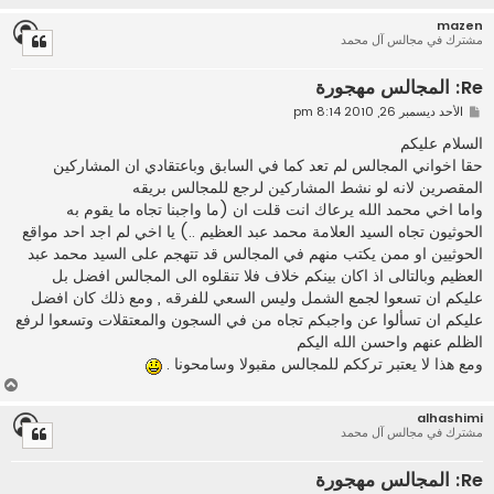
ع
mazen
ل
مشترك في مجالس آل محمد
ى
Re: المجالس مهجورة
م
الأحد ديسمبر 26, 2010 8:14 pm
ش
ا
السلام عليكم
ر
حقا اخواني المجالس لم تعد كما في السابق وباعتقادي ان المشاركين
ك
ة
المقصرين لانه لو نشط المشاركين لرجع للمجالس بريقه
واما اخي محمد الله يرعاك انت قلت ان (ما واجبنا تجاه ما يقوم به
الحوثيون تجاه السيد العلامة محمد عبد العظيم ..) يا اخي لم اجد احد مواقع
الحوثيين او ممن يكتب منهم في المجالس قد تتهجم على السيد محمد عبد
العظيم وبالتالى اذ اكان بينكم خلاف فلا تنقلوه الى المجالس افضل بل
عليكم ان تسعوا لجمع الشمل وليس السعي للفرقه , ومع ذلك كان افضل
عليكم ان تسألوا عن واجبكم تجاه من في السجون والمعتقلات وتسعوا لرفع
الظلم عنهم واحسن الله اليكم
ومع هذا لا يعتبر ترككم للمجالس مقبولا وسامحونا .
أ
ع
alhashimi
ل
مشترك في مجالس آل محمد
ى
Re: المجالس مهجورة