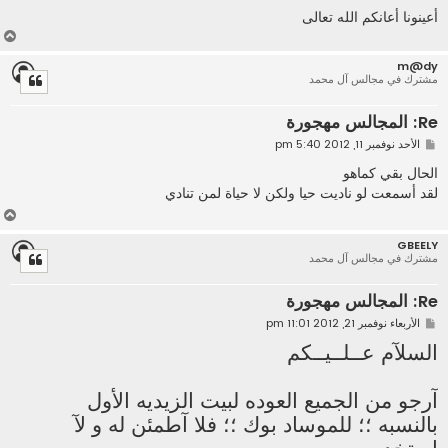
ة
أعينونا أعانكم الله تعالى
أ
ع
m@dy
ل
مشترك في مجالس آل محمد
ى
Re: المجالس مهجورة
م
الأحد نوفمبر 11, 2012 5:40 pm
ش
ا
الحال بقي كماهو
ر
لقد أسمعت لو ناديت حيا ولكن لا حياة لمن تنادي
ك
ة
أ
ع
GBEELY
ل
مشترك في مجالس آل محمد
ى
Re: المجالس مهجورة
م
الأربعاء نوفمبر 21, 2012 11:01 pm
ش
السلآم عــلــيــكم
ا
ر
ك
ة
آرجو من الجميع العوده لبيت الزيديه الأول
بالنسبه ؛؛ للموساد بوك ؛؛ فلا آطمئن له و لآ