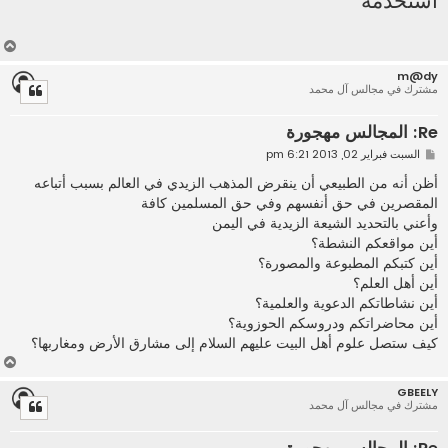
استخدمه
أ
ع
m@dy
ل
مشترك في مجالس آل محمد
ى
Re: المجالس مهجورة
م
السبت فبراير 02, 2013 6:21 pm
ش
ا
أظن أنه من الطبيعي أن ينقرض المذهب الزيدي في العالم بسبب أتباعه
ر
المقصرين في حق أنفسهم وفي حق المسلمين كافة
ك
ة
وأعني بالتحديد الشيعة الزيدية في اليمن
أين مواقعكم النشطة؟
أين كتبكم المطبوعة والمصورة؟
أين أهل العلم؟
أين نشاطاتكم الدعوية والعلمية؟
أين محاضراتكم ودروسكم الحوزوية؟
كيف ستصل علوم أهل البيت عليهم السلام إلى مشارق الأرض ومغاربها؟
أ
ع
GBEELY
ل
مشترك في مجالس آل محمد
ى