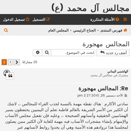
مجالس آل محمد (ع)
الأسئلة المتكررة
التسجيل
تسجيل الدخول
ب
فهرس المنتدى
الجناح الرئيسي
المجلس العام
ح
المجالس مهجورة
ث
بحث
بحث متقدم
أضف رد جديد
25 مشاركةً
2
1
السابق
الهاشمي اليماني
مشترك في مجالس آل محمد
Re: المجالس مهجورة
م
الأحد ديسمبر 26, 2010 2:27 pm
ش
ا
سادتي الأكارم : هناك نقطة مهمة بالنسبة لجذب القراء للمجالس ،، لاشك
ر
أن الكثير من الأسر الشريفة بالعالم قاطبة تعلم أن اليمنيين يحتفظون بسير
ك
ة
الهشاميين الحقيقية وأنسابهم الصحيحة ،، وعليه فإن تفعيل مجلس الأنساب
والإسهام بإنشاء مشجرات الأنساب فيه مهمة للغاية لأن الكثير ممن يصلون
لمجلسنا هذا تروادهم هذه الأمنية وهي أن يجدوا روابط لأنسابهم عبر