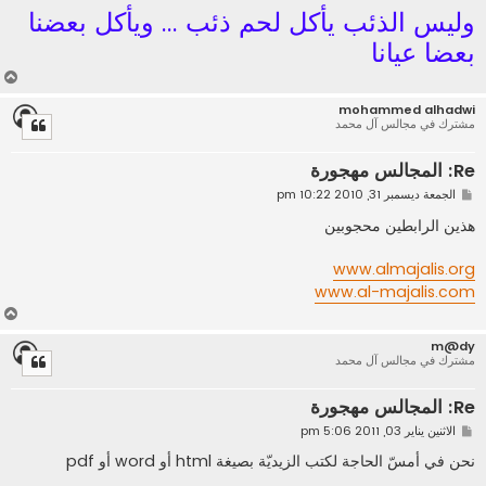
وليس الذئب يأكل لحم ذئب ... ويأكل بعضنا
بعضا عيانا
أ
ع
mohammed alhadwi
ل
مشترك في مجالس آل محمد
ى
Re: المجالس مهجورة
م
الجمعة ديسمبر 31, 2010 10:22 pm
ش
ا
هذين الرابطين محجوبين
ر
ك
ة
www.almajalis.org
www.al-majalis.com
أ
ع
m@dy
ل
مشترك في مجالس آل محمد
ى
Re: المجالس مهجورة
م
الاثنين يناير 03, 2011 5:06 pm
ش
ا
نحن في أمسّ الحاجة لكتب الزيديّة بصيغة html أو word أو pdf
ر
ك