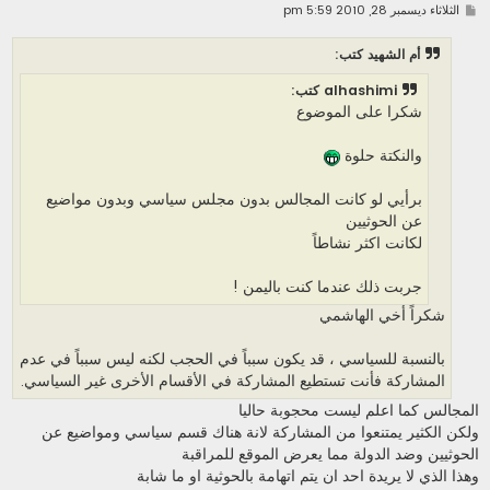
م
الثلاثاء ديسمبر 28, 2010 5:59 pm
ش
ا
ر
أم الشهيد كتب:
ك
ة
alhashimi كتب:
شكرا على الموضوع
والنكتة حلوة
برأيي لو كانت المجالس بدون مجلس سياسي وبدون مواضيع
عن الحوثيين
لكانت اكثر نشاطاً
جربت ذلك عندما كنت باليمن !
شكراً أخي الهاشمي
بالنسبة للسياسي ، قد يكون سبباً في الحجب لكنه ليس سبباً في عدم
المشاركة فأنت تستطيع المشاركة في الأقسام الأخرى غير السياسي.
المجالس كما اعلم ليست محجوبة حاليا
ولكن الكثير يمتنعوا من المشاركة لانة هناك قسم سياسي ومواضيع عن
الحوثيين وضد الدولة مما يعرض الموقع للمراقبة
وهذا الذي لا يريدة احد ان يتم اتهامة بالحوثية او ما شابة