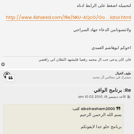
لتحميله اضغط على الرابط ادناه
http://www.4shared.com/file/NKU-AQcG/Go ... lator.html
ولاتنسونامن الدعاء جهاد السراجي
اخوكم ابوهاشم العمدي
فان كان يدعى حب ال محمد رفضا فليشهد الثقلان اني رافضي
أ
ع
طيف الخيال
ل
مشترك في مجالس آل محمد
ى
Re: برنامج الوافي
م
الأحد ديسمبر 19, 2010 10:02 am
ش
ا
ر
abohashem2000 كتب:
ك
بسم الله الرحمن الرحيم
ة
برنامج حلو جدا لايفوتكم