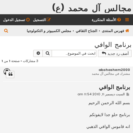
مجالس آل محمد (ع)
الأسئلة المتكررة
التسجيل
تسجيل الدخول
ب
فهرس المنتدى
الجناح الثقافي
مجلس الكمبيوتر و التكنولوجيا
ح
برنامج الوافي
ث
بحث
بحث متقدم
أضف رد جديد
3 مشاركات • صفحة
1
من
1
abohashem2000
مشترك في مجالس آل محمد
برنامج الوافي
م
السبت ديسمبر 11, 2010 11:54 am
ش
ا
بسم الله الرحمن الرحيم
ر
ك
ة
برنامج حلو جدا لايفوتكم
انه قاموس الوافي الذهبي