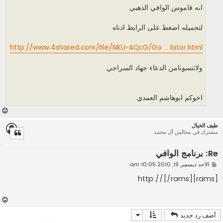
انه قاموس الوافي الذهبي
لتحميله اضغط على الرابط ادناه
http://www.4shared.com/file/NKU-AQcG/Go ... lator.html
ولاتنسونامن الدعاء جهاد السراجي
اخوكم ابوهاشم العمدي
أ
ع
طيف الخيال
ل
مشترك في مجالس آل محمد
ى
Re: برنامج الوافي
م
الأحد ديسمبر 19, 2010 10:05 am
ش
ا
[rams]http://[/rams]
ر
ك
ة
أ
ع
أضف رد جديد
ل