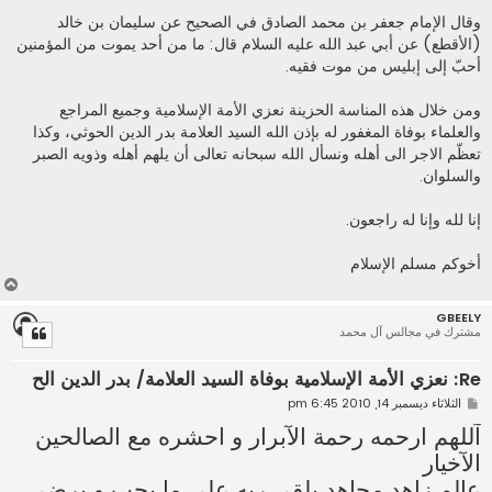
وقال الإمام جعفر بن محمد الصادق في الصحيح عن سليمان بن خالد
(الأقطع) عن أبي عبد الله عليه السلام قال: ما من أحد يموت من المؤمنين
أحبّ إلى إبليس من موت فقيه.
ومن خلال هذه المناسة الحزينة نعزي الأمة الإسلامية وجميع المراجع
والعلماء بوفاة المغفور له بإذن الله السيد العلامة بدر الدين الحوثي، وكذا
تعظّم الاجر الى أهله ونسأل الله سبحانه تعالى أن يلهم أهله وذويه الصبر
والسلوان.
إنا لله وإنا له راجعون.
أخوكم مسلم الإسلام
أ
ع
GBEELY
ل
مشترك في مجالس آل محمد
ى
Re: نعزي الأمة الإسلامية بوفاة السيد العلامة/ بدر الدين الح
م
الثلاثاء ديسمبر 14, 2010 6:45 pm
ش
آللهم ارحمه رحمة الآبرار و احشره مع الصالحين
ا
ر
الآخيار
ك
ة
عالم زاهد مجاهد يلقى ربه على ما يحب و يرضى