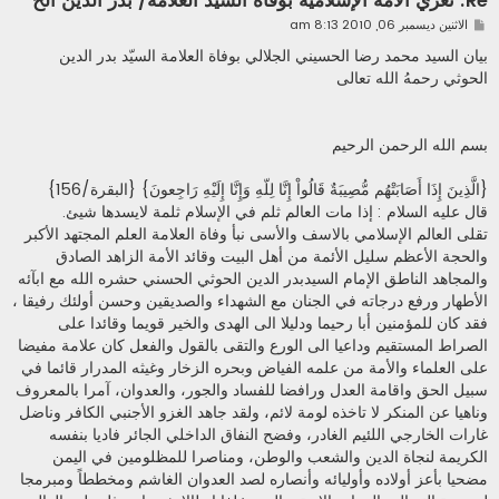
Re: نعزي الأمة الإسلامية بوفاة السيد العلامة/ بدر الدين الح
م
الاثنين ديسمبر 06, 2010 8:13 am
ش
ا
بيان السيد محمد رضا الحسيني الجلالي بوفاة العلامة السيّد بدر الدين
ر
الحوثي رحمهُ الله تعالى
ك
ة
بسم الله الرحمن الرحيم
{الَّذِينَ إِذَا أَصَابَتْهُم مُّصِيبَةٌ قَالُواْ إِنَّا لِلّهِ وَإِنَّا إِلَيْهِ رَاجِعونَ} {البقرة/156}
قال عليه السلام : إذا مات العالم ثلم في الإسلام ثلمة لايسدها شيئ.
تقلى العالم الإسلامي بالاسف والأسى نبأ وفاة العلامة العلم المجتهد الأكبر
والحجة الأعظم سليل الأئمة من أهل البيت وقائد الأمة الزاهد الصادق
والمجاهد الناطق الإمام السيدبدر الدين الحوثي الحسني حشره الله مع ابآئه
الأطهار ورفع درجاته في الجنان مع الشهداء والصديقين وحسن أولئك رفيقا ،
فقد كان للمؤمنين أبا رحيما ودليلا الى الهدى والخير قويما وقائدا على
الصراط المستقيم وداعيا الى الورع والتقى بالقول والفعل كان علامة مفيضا
على العلماء والأمة من علمه الفياض وبحره الزخار وغيثه المدرار قائما في
سبيل الحق واقامة العدل ورافضا للفساد والجور، والعدوان، آمرا بالمعروف
وناهيا عن المنكر لا تاخذه لومة لائم، ولقد جاهد الغزو الأجنبي الكافر وناضل
غارات الخارجي اللئيم الغادر، وفضح النفاق الداخلي الجائر فاديا بنفسه
الكريمة لنجاة الدين والشعب والوطن، ومناصرا للمظلومين في اليمن
مضحيا بأعز أولاده وأوليائه وأنصاره لصد العدوان الغاشم ومخططاً ومبرمجا