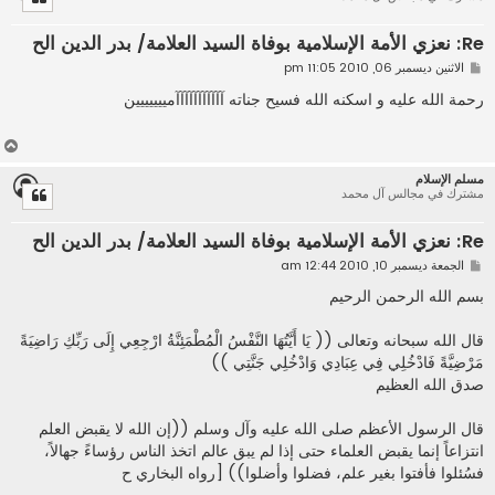
ى
Re: نعزي الأمة الإسلامية بوفاة السيد العلامة/ بدر الدين الح
م
الاثنين ديسمبر 06, 2010 11:05 pm
ش
ا
رحمة الله عليه و اسكنه الله فسيح جناته آآآآآآآآآآآمييييييين
ر
ك
ة
أ
ع
مسلم الإسلام
ل
مشترك في مجالس آل محمد
ى
Re: نعزي الأمة الإسلامية بوفاة السيد العلامة/ بدر الدين الح
م
الجمعة ديسمبر 10, 2010 12:44 am
ش
ا
بسم الله الرحمن الرحيم
ر
ك
ة
قال الله سبحانه وتعالى (( يَا أَيَّتُهَا النَّفْسُ الْمُطْمَئِنَّةُ ارْجِعِي إِلَى رَبِّكِ رَاضِيَةً
مَرْضِيَّةً فَادْخُلِي فِي عِبَادِي وَادْخُلِي جَنَّتِي ))
صدق الله العظيم
قال الرسول الأعظم صلى الله عليه وآل وسلم ((إن الله لا يقبض العلم
انتزاعاً إنما يقبض العلماء حتى إذا لم يبق عالم اتخذ الناس رؤساءً جهالاً،
فسُئلوا فأفتوا بغير علم، فضلوا وأضلوا)) [رواه البخاري ح