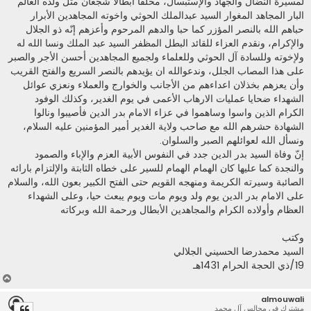
لمسيرة النضال والجهاد والإستبسال، مخلفا ابطالا شجعان مثل ولده العالم
البار المجاهد المغوار السيد عبدالملك الحوثي واخوته المجاهدين الأبرار
حباهم الله بالنصر المؤزر كما حبا والدهم المرحوم وأعزهم إنّه ذو الجلال
والإكرام، ونقدم العزاء للقائد البطل المظفر السيد عبد الملك ونسا الله له
ولإخوته وللسادة آل الحوثي وللعلماء ولجميع المجاهدين أحسن الأجر والصبر
على هذا المصاب الجلل، وندعوالله ان يؤيدهم بالنصر السريع والفتح القريب
وأن يعزهم بخذلان اعداءهم من الأجانب والخوارج والعملاء ونعزي عوائل
الشهداء ضحايا عمليات الارهاب الأعمى في يوم الغدير، وكذلك الوفود
الكرام الذين واسوا وساهموا في عزاء الامام بدر الدين فأصيبوا ونالوا
الشهادة حشرهم الله مع صاحب ولاية الغدير أمير المؤمنين عليه السلام،
ونسأل الله لعوائلهم الصبر والسلوان.
إنّ وفاة السيد بدر الدين جدد في النفوس الأبية العزم والإباء والصمود
والنجدة كما عليها كان الهمام الهمام للسير على خطاه الثابتة والإلتزام بارائه
الصائبة وسيرته الكريمة ومنهجه القويم حتى الفتح الكبير بعون الله، والسلام
على الامام بدر الدين يوم ولد ويوم مات ويوم يبعث حيا، وعلى الشهداء
العظام وأولاده الكرام والمجاهدين الأبطال ورحمة الله وبركاته
وكتب
السيد محمدرضا الحسيني الجلالي
19/ذي الحجة الحرام 1431هـ
أ
ع
almouwali
ل
مشترك في مجالس آل محمد