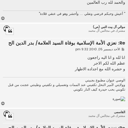
والحمد لله رب العالمين
" أعيش وحبكم فرضي ونفلي .... وأحشر وهو في عنقي قلادة"
أ
ع
موالي آل بيت النبي (ص)
ل
مشترك في مجالس آل محمد
ى
Re: نعزي الأمة الإسلامية بوفاة السيد العلامة/ بدر الدين الح
م
الأحد ديسمبر 05, 2010 9:32 pm
ش
ا
انا لله و انا اليه راجعون
ر
عظم الله لكم الاجر
ك
ة
و حشره الله مع اجداده الاطهار
الوصي عنوان مطبوع بجبيني
وولايتي لأمير النحل تكفيني عند الممات وتغسيلي و تكفيني وطينتي عجنت من قبل
تكويني بحب حيدرة كيف النار تكويني
أ
ع
القاسمى
ل
مشترك في مجالس آل محمد
ى