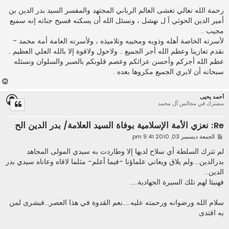
ش
ا
رحمة الله تعالي تغشى العالم الرباني المجتهد والمفسر السيد بدر الدين بن
ر
أمير الدين الحوثي آ ل نهشل ، ونسئل الله أن يسكنه فسيح جناته إنه سميع
ك
ة
مجيب ..
لأسرته الخاصة أهله وذويه ومحبيه وتلاميذه ، ولأسرته العامة أمة محمد -
نقدم تعازينا وعظم الله أجر الجميع .. ولاحول ولاقوة إلا بالله العلي العظيم ..
عظم الله أجركم وأحسن عزائكم وعصم قلوبكم بالصبر والسلوان ونسئله
سبحانه أن لايري الجميع مكروها بعده .
أ
ع
أحمد يحيى
ل
مشترك في مجالس آل محمد
ى
Re: نعزي الأمة الإسلامية بوفاة السيد العلامة/ بدر الدين الح
م
الجمعة ديسمبر 03, 2010 9:41 pm
ش
ا
لم تترك السلطة أي سلاح لديها إلا وطاردت به سيدي المولى المجاهد
ر
بدرالدين....ولم يلاق ويعاني علماؤنا -فيما أعلم- مثلما لاقاه وعاناه سيدي بدر
ك
ة
الدين...
فهنيئا لهم تلك السيرة الجهادية.....
سلام الله ورضوانه ورحمته عليه.....نعم القدوة في هذا العصر...فبشرى لمن
به اقتدى