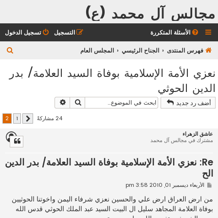
مجالس آل محمد (ع)
الأسئلة المتكررة
التسجيل
تسجيل الدخول
ب
فهرس المنتدى
الجناح الرئيسي
المجلس العام
ح
نعزي الأمة الإسلامية بوفاة السيد العلامة/ بدر
ث
الدين الحوثي
بحث
بحث متقدم
أضف رد جديد
24 مشاركةً
2
1
السابق
عاشق الزهراء
مشترك في مجالس آل محمد
Re: نعزي الأمة الإسلامية بوفاة السيد العلامة/ بدر الدين
الح
م
الأربعاء ديسمبر 01, 2010 3:58 pm
ش
ا
من ارض العراق ارض علي والحسين نعزي شرفاء اليمن واخوتنا الحوثيين
ر
بوفاة العلامة المجاهد سليل ال البيت السيد عبد الملك الحوثي قدس الله
ك
ة