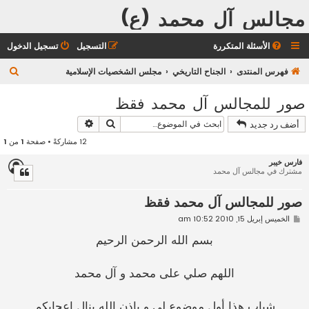
مجالس آل محمد (ع)
الأسئلة المتكررة
التسجيل
تسجيل الدخول
ب
فهرس المنتدى
الجناح التاريخي
مجلس الشخصيات الإسلامية
ح
صور للمجالس آل محمد فقظ
ث
بحث
بحث متقدم
أضف رد جديد
12 مشاركةً • صفحة
1
من
1
فارس خيبر
مشترك في مجالس آل محمد
صور للمجالس آل محمد فقظ
م
الخميس إبريل 15, 2010 10:52 am
ش
ا
بسم الله الرحمن الرحيم
ر
ك
ة
اللهم صلي على محمد و آل محمد
شباب هذا أول موضوع لي و بإذن الله ينال إعجابكم