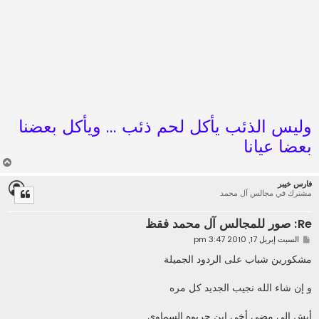
وليس الذئب يأكل لحم ذئب ... ويأكل بعضنا
بعضا عيانا
أ
ع
فارس خيبر
ل
مشترك في مجالس آل محمد
ى
Re: صور للمجالس آل محمد فقظ
م
السبت إبريل 17, 2010 3:47 pm
ش
ا
مشكورين شباب على الردود الجميلة
ر
ك
ة
و إن شاء الله نجيب الجديد كل مره
أيش الي مضى أخي إبن حريوه السماوي