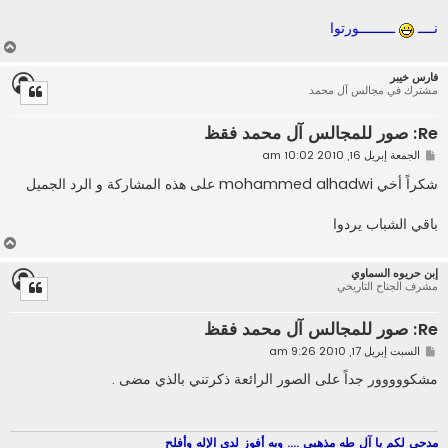
نــــ
ـــــــــورتوا
أ
ع
فارس خيبر
ل
مشترك في مجالس آل محمد
ى
Re: صور للمجالس آل محمد فقظ
م
الجمعة إبريل 16, 2010 10:02 am
ش
ا
شكراً أخي mohammed alhadwi على هذه المشاركة و الرد الجميل
ر
ك
ة
باقي الشباب يردوا
أ
ع
إبن حريوه السماوي
ل
مشرف الجناح التاريخي
ى
Re: صور للمجالس آل محمد فقظ
م
السبت إبريل 17, 2010 9:26 am
ش
ا
مشكووووور جداً على الصور الرائعة ذكرتني بالذي مضى .
ر
ك
ة
مدحي لكم يا آل طه مذهبي .... وبه أفوز لدى الإله وأفلح