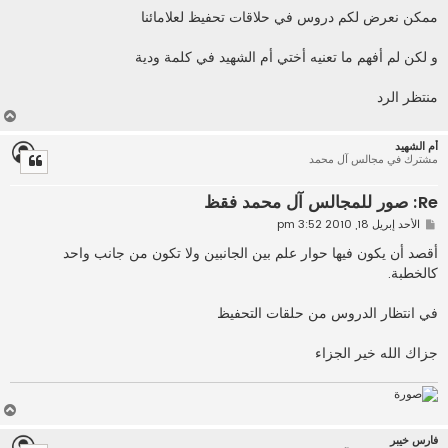
ش
ا
ممكن نعرض لكم دروس في حلاقات تحفيظ لعلامائنا
ر
ك
ة
و لكن لم أفهم ما تعنيه أختي أم الشهيد في كلمة ودية
منتظر الرد
أ
ع
أم الشهيد
ل
مشترك في مجالس آل محمد
ى
Re: صور للمجالس آل محمد فقظ
م
الأحد إبريل 18, 2010 3:52 pm
ش
ا
أقصد أن يكون فيها حوار علم بين الجانبين ولا تكون من جانب واحد
ر
كالخطبة.
ك
ة
في انتظار الدروس من حلقات التحفيظ
جزاك الله خير الجزاء
أ
ع
فارس خيبر
ل