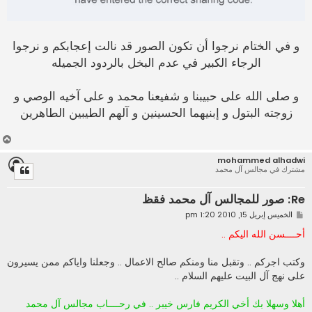
و في الختام نرجوا أن تكون الصور قد نالت إعجابكم و نرجوا
الرجاء الكبير في عدم البخل بالردود الجميله
و صلى الله على حبيبنا و شفيعنا محمد و على آخيه الوصي و
زوجته البتول و إبنيهما الحسينين و آلهم الطيبين الطاهرين
أ
ع
mohammed alhadwi
ل
مشترك في مجالس آل محمد
ى
Re: صور للمجالس آل محمد فقظ
م
الخميس إبريل 15, 2010 1:20 pm
ش
ا
أحــــسن الله اليكم ..
ر
ك
ة
وكتب اجركم .. وتقبل منا ومنكم صالح الاعمال .. وجعلنا واياكم ممن يسيرون
على نهج آل البيت عليهم السلام ..
أهلا وسهلا بك أخي الكريم فارس خيبر .. في رحــــاب مجالس آل محمد