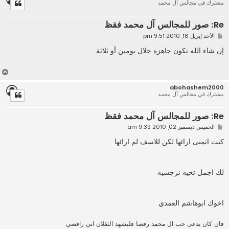
مشترك في مجالس آل محمد
ى
Re: صور للمجالس آل محمد فقظ
م
الأحد إبريل 18, 2010 9:51 pm
ش
ا
إن شاء الله تكون جاهزه خلال يومين أو ثلاثة
ر
ك
ة
أ
ع
abohashem2000
ل
مشترك في مجالس آل محمد
ى
Re: صور للمجالس آل محمد فقظ
م
الخميس ديسمبر 02, 2010 9:39 am
ش
ا
كنت اتمنى ارائها لكن للاسف لم ارائها
ر
ك
ة
لك اجمل تحيه نرجسيه
اخوك ابوهاشم العمدي
فان كان يدعى حب ال محمد رفضا فليشهد الثقلان اني رافضي