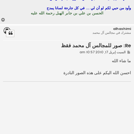
وأود من حبي لكم لو أن لي .... في كل جارحة لسانا يمدح
الحسن بن علي بن جابر الهبل رحمة الله عليه
أ
ع
alhashimi
ل
مشترك في مجالس آل محمد
ى
Re: صور للمجالس آل محمد فقظ
م
السبت إبريل 17, 2010 10:57 am
ش
ا
ما شاء الله
ر
ك
ة
احسن الله اليكم على هذه الصور النادرة