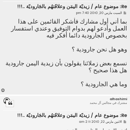
Re: موضوع عام / زيديّة اليمَن وعلاقَتهُم بالجَاروديّة ..!!!
م
السبت مارس 20, 2010 7:40 pm
ش
ا
بما أني أول مشارك فأشكر القائمين على هذا
ر
العمل وأدعو لهم بدوام التوفيق وعندي استفسار
ك
ة
بخصوص الجارودية دائما أفكر فيه
وهو هل نحن جارودية ؟
نسمع بعض زملائنا يقولون بأن زيدية اليمن جارودية
هل هذا صحيح ؟
وما هي الجارودية ؟
أ
ع
alhashimi
ل
مشترك في مجالس آل محمد
ى
Re: موضوع عام / زيديّة اليمَن وعلاقَتهُم بالجَاروديّة ..!!!
م
الاثنين مارس 22, 2010 2:11 am
ش
ا
اتمنى الاستمرار والمتابعه من الجميع