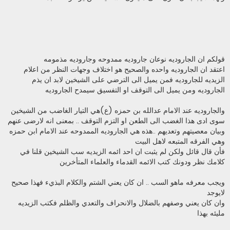
قولكم ان الجاروديه نوعان جاروديه ممدوحه وجاروديه مذمومه
اعتقد ان الجاروديه واحده والصحيح هو اختلاف وجهات النظر من اعلام
الزيديه للجاروديه فمن يميل الى الترضي على الشيخين لابد ان يذم
الجاروديه ومن يميل الى التوقف او التفسيق سيمدح الجاروديه
والجاروديه عند الامام عدالله بن حمزه (ع)هي التيار الغاضب من الشيخين
سوى ادى هذا الغضب الى الطعن او التزم التوقف .. بمعنى انه لارضى عنهم
وبيان معصيتهم وتعديهم ..هذه هي الجاروديه الممدوحه عند الامام ابن حمزه
وهي الفرقه المتبعه لاهل البيت
فأن قال قائل ولكن لم يثبت ان احد ائمه الزيديه سب الشيخين قلنا في
كلامك نظر ودونك كتب الائمه القدماء والعلماء المتأخرين
ويجب معرفه ماهو السب .. ان كان يعني الشتم والكلام البذيء فهذا صحيح
لايوجد
وان كان يعني وصفهم بالضلال والانحراف والتعدي والظلم فكتب الزيديه
مليئه بهذا