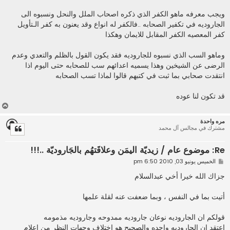
ويجب معرفه ماهو الكفر الذي ذكره اصحاب الملل والنحل ونسبوه الى
الجاروديه في تكفير الصحابه ..فالكفر له انواع وقد يعنون به كفر الـتأويل
كفر المعصيه الكفر المقابل للايمان وهكذا
وماهو السب الذي نسبوه للجاروديه فقد يكون القول بالظلم والتعدي وعدم
الرضى عن الشيخين وهذا يسميه اعدائهم سب للصحابه حتى اليوم اذا
انتقدت صحابي بما ثبت في كتبهم قالوا لماذا تسب الصحابه
قد تكون لنا عوده
أ
ع
مره واحدة
ل
مشترك في مجالس آل محمد
ى
Re: موضوع عام / زيديّة اليمَن وعلاقَتهُم بالجَاروديّة ..!!!
م
الخميس يونيو 03, 2010 6:50 pm
ش
ا
جزاك الله خيرا أخي عبدالسلام
ر
ك
ة
أتيت بما في النفس ، وبما ضعفت عنه لقلة علمها
قولكم ان الجاروديه نوعان جاروديه ممدوحه وجاروديه مذمومه
اعتقد ان الجاروديه واحده والصحيح هو اختلاف وجهات النظر من اعلام