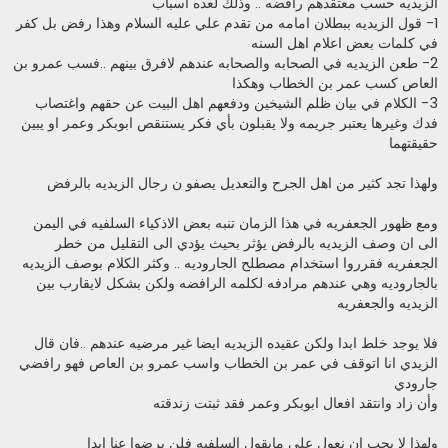
الزيديه حسب معتقدهم رافضه .. وذلك لعده اسباب
1- قول الزيديه ببطلان امامه من تقدم علي عليه السلام وهذا رفض بل كفر
في كلمات بعض اعلام اهل السنه
2- طعن الزيديه في الصحابه والصحابه عندهم لافرق بينهم ..فسب عمرو بن
العاص كسب عمر بن الخطاب وهكذا
3- الكلام في بيان ظلم الشيخين ودفعهم اهل البيت عن حقهم واغتصاب
فدك وغيرها يعتبر جريمه ولا يقبلون بأي فكر يستنقص ابوبكر وعمر او يبين
حقيقتهما
ولهذا تجد كثير من اهل الجرح والتعديل يصفو ن رجال الزيديه بالرفض
ومع ظهور الجعفريه في هذا الزمان تنبه بعض الاذكياء السلفيه في اليمن
الى ان وصف الزيديه بالرفض يؤثر بحيث يؤدي الى التقليل من خطر
الجعفريه فقرروا استخدام مصطلح الجاروديه .. وكثر الكلام بوصف الزيديه
بالجاروديه وهي عندهم مرادفه لكلمه الرافضه ولكن بشكل لايقارب بين
الزيديه والجعفريه
فلا يوجد خلط ابدا ولكن عقيده الزيديه ايضا غير مرضيه عندهم ..فان قال
الزيدي انا اتوقف في عمر بن الخطاب واسب عمرو بن العاص فهو رافضي
جارودي
وأن زاد وانتقد افعال ابوبكر وعمر فقد ثبتت زندقته
ولهذا لا يجب ان نعول على مايقول السلفيه فلن يرضوا عنا ابدا