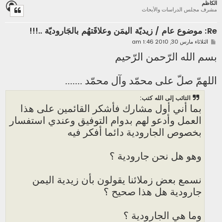
الكاظم
ل
مشرف مجلس الدراسات والأبحاث
ى
Re: موضوع عام / زيديّة اليمَن وعلاقَتهُم بالجَاروديّة ..!!!
م
الثلاثاء مارس 30, 2010 1:46 am
ش
ا
بسم الله الرّحمن الرّحيم
ر
ك
ة
اللهمّ صلّ على محمّد وآل محمّد .......
التائب إلى الله كتب:
بما أني أول مشارك فأشكر القائمين على هذا
العمل وأدعو لهم بدوام التوفيق وعندي استفسار
بخصوص الجارودية دائما أفكر فيه
وهو هل نحن جارودية ؟
نسمع بعض زملائنا يقولون بأن زيدية اليمن
جارودية هل هذا صحيح ؟
وما هي الجارودية ؟