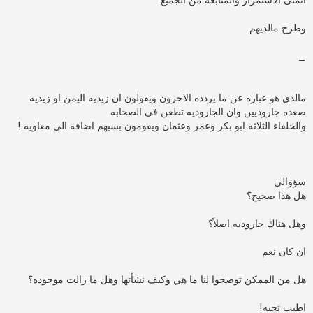
ر
ك
ة
وطرح مالديهم
_
مالدي هو عباره عن ما يردده الاخرون ويقولون ان زيديه اليمن او زيديه
صعده جاروديين وان الجاروديه تطعن في الصحابه
والخلفاء الثلاثه ابو بكر وعمر وعثمان ويقومون بسبهم اضافه الى معاويه !
سؤوالي
هل هذا صحيح؟
وهل هناك جاروديه اصلاً؟
ان كان نعم
هل من الممكن توضحوا لنا ما هي وكيف نشأتها وهل ما زالت موجوده؟
اطيب تحيه!