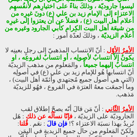
ليسوا جاروديّة ، وذلكَ بناءً على اختيارِهم لأنفُسهِم
الاعتزاء إلى الإمام زيد بن علي (ع) دونَ غيرِه من
أعلام أهل البيت (ع) ، فضلاً عن أن يعتزوا إلى غيرِه
من شيعَة أهل البيت الكِرام كأبي الجارود وغيره من
أعلام الزيديّة
، وذلكَ لعدّة أمور :
الأمرُ الأوّل
: أنّ الانتساب المذهبيّ إلى رجلٍ بعينِه لا
يكونُ إلاّ انتسابٌ لأصولِه ، أو انتسابٌ لفروعِه ، او
انتسابٌ إليهما جميعاً
، والمَعلوم من مذهب الزيديّة
أنّ انتسابها هُو للإمام زيد بن علي (ع) في أصولِه
(التي هي أصول جميع مُجتهدي وأئمّة أهل البيت) ،
وما أجمعَت معهُ العترَة في الفروع ، فهُو للزيديّة
مَذهب.
الأمرُ الثّاني
: أنّ مَن قالَ أنّه يصحّ إطلاق لقب
الجاروديّة على الزيديّة ،
فإنّا نسألُه عن ذلك
: هَل
تُريدُ بهذا نسبَة الاعتزاء ؟!
فإن قالَ
: نعَم .
قُلنا
:
ولكنّ المَعلوم من حال جميع الزيدية في اليمَن