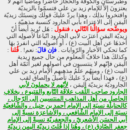
وطبرستان والكوفَة والحجاز حاضراً وماضياً أنّهم لا
يعتزونَ إلاّ للإمام زيد بن علي فتسمّوا بالزيديّة
وافتخروا بذلِك ، وهذا يردّ عليكَ قولَك ونِسبتَك زيديّة
اليمَن إلى الاعتزاء بأبي الجارود كنسبة مذهبيّة ،
ويوضّحه سؤالُنا التّالي ، فنقول
: هَل تُريد أيضاً أنّ
زيديّة اليمَن اعتزَت لأبي الجارود اتّباعاً لأصولِه التي
أخذهَا عن أهل البيت (ع) ، أو أصولِه التي انفردَ بهَا
كما تحكي الأخبار والرّوايات .
فإن قالَ
: نعم! .
قُلنا
:
وكذلكَ هذا خلافُ المعلوم من حال جميع زيدية
اليمَن فإنّهم لا ينتسبون في أصولهِم لغير أئمّة أهل
البيت (ع) ، ومنهُم علَمُ مذهبهِم الإمام زيد بن علي
(ع) ، فهذا أيضاً يردّ عليكَ تأصيلَ وإلصاق لقب
الجاروديّة بزيديّة اليمَن ،
لأنّهم لا يحملونَ لأبي
الجارود صاحب اللّقب علاقَة التّابع والمَتبوع ، بخلافِ
الحاصلِ من أهل المذاهب المنتسبين إلى الرّجال ،
كالحنابلَة نسبَة إلى الإمام أحمد بن حنبل ، والشّافعيّة
نسبَة إلى الإمام الشّافعي ، والأشاعرَة نسبةً إلى
أبي الحسَن الأشعريّ ، والجعفريّة نسبةً إلى الإمام
جعفر الصّادق (ع) ، وهُنا إذا قُلتَ زيديّة اليمن زيديّة