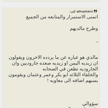
alhashimi كتب:
اتمنى الاستمرار والمتابعه من الجميع
وطرح مالديهم
_
مالدي هو عباره عن ما يردده الاخرون ويقولون
ان زيديه اليمن او زيديه صعده جاروديين وان
الجاروديه تطعن في الصحابه
والخلفاء الثلاثه ابو بكر وعمر وعثمان ويقومون
بسبهم اضافه الى معاويه !
سؤوالي