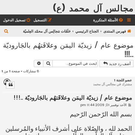
مجالس آل محمد (ع)
الأسئلة المتكررة
التسجيل
تسجيل الدخول
ب
فهرس المنتدى
الجناح الرئيسي
حَلَقَات مَجالِس آل محمّد العِلميّة
ح
موضوع عام / زيديّة اليمَن وعلاقَتهُم بالجَاروديّة
ث
..!!!
بحث
بحث متقدم
أضف رد جديد
8 مشاركات • صفحة
1
من
1
عضو اللجنة 1
مشترك في مجالس آل محمد
موضوع عام / زيديّة اليمَن وعلاقَتهُم بالجَاروديّة ..!!!
م
الأحد نوفمبر 01, 2009 11:44 pm
ش
ا
بسم الله الرّحمن الرّحيم
ر
ك
ة
الحمد لله ، والصّلاة على أشرف الأنبياء والمُرسلين