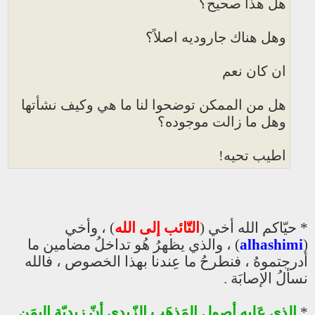
هل هذا صحيح؟
وهل هناك جاروديه اصلاً؟
ان كان نعم
هل من الممكن توضحوا لنا ما هي وكيف نشأتها
وهل ما زالت موجوده؟
اطيب تحيه!
* حيّاكم الله أخي (
التّائب إلى الله
) ، وأخي
(
alhashimi
) ، والذي يظهرُ هُو تداخلُ مضامين ما
أدرجتموهُ ، فنطرحُ ما عِندنا بهذا الخصوص ، فالله
نسألُ الإصابَة .
*
الذي عَليه أصول المَذهَب الزّيدي أنّ زيديّة اليمَن