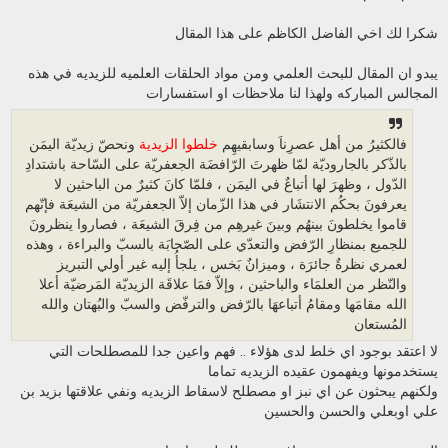
ر
ك
ة
شكرا لك اخي الفاضل الكاظم على هذا المقال
يبدو ان المقال للبحث العلمي ومن مواد الحلقات العلميه للزيديه في هذه
المجالس المباركه ولهذا لنا ملاحظات او استفسارات
فالكثيرُ من أهل عصرِناَ وسابقيهِم
خلطوا الزيدية
ونحصّ زيديّة اليمَن
بالذّكر بالجاروديّة لمّا ظهرتَ الرّافضَة الجعفريّة على السّاحة باشتدادِ
الدّول ، وظهرَ لها أتباعٌ في اليمَن ، فلمّا كانَ كثيرٌ من الباحثين لا
يعرفونَ بحكُم الانتشَار في هذا الزّمان إلاّ الجعفريّة من الشيعَة فإنّهم
قاموا يخلطونَ بينهُم وبينَ غيرهِم من فِرقَ الشيعَة ، فصاروا ينظرونَ
للجميع بمنظارِ الرّفض والتعدّي على الصّحابَة بالسبّ والبراءة ، وهذه
لعمري نظرةٌ جائرَة ، وميزانٌ بَخس ، يلجأُ إليه غير أولي التبريز
والنّظر من العلمَاء والباحثين ، وإلاّ فمَا علاقَة الزيديّة المَرضيّة أعلا
الله مقامَها ومقامُ أتباعهَا بالرّفض والترفّض والسبّ والبُهتان والله
المُستعان
لا اعتقد بوجود اي خلط لدى هؤلاء .. فهم واعين جدا للمصطلحات التي
يستخدمونها ويفهمون عقيده الزيديه تماما
ولكنهم يبحثون عن اي نبز او مصطلح لاسقاط الزيديه ونفي علاقتها بزيد بن
علي اوبعلي والحسن والحسين