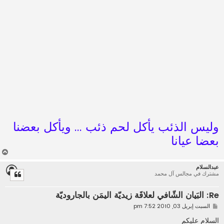
وليس الذئب يأكل لحم ذئب ... ويأكل بعضنا
بعضا عيانا
أ
ع
عبدالسلام
ل
مشترك في مجالس آل محمد
ى
Re: البَيان الشّافي لعلاقَة زيديّة اليمَن بالجاروديّة
م
السبت إبريل 03, 2010 7:52 pm
ش
ا
السلام عليكم