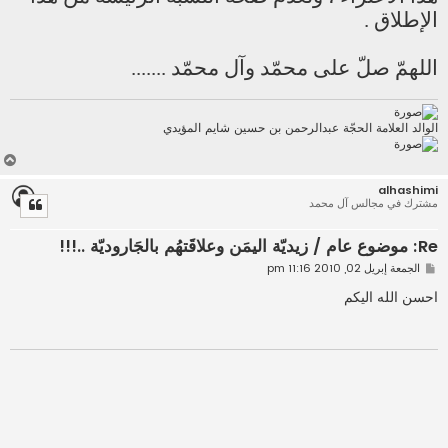
الإطلاق .
اللهمّ صلّ على محمّد وآل محمّد .......
الوالد العلامة الحجّة عبدالرحمن بن حسين شايم المؤيدي
أ
ع
alhashimi
ل
مشترك في مجالس آل محمد
ى
Re: موضوع عام / زيديّة اليمَن وعلاقَتهُم بالجَاروديّة ..!!!
م
الجمعة إبريل 02, 2010 11:16 pm
ش
ا
احسن الله اليكم
ر
ك
ة