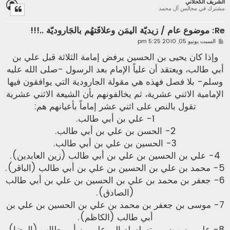
الشريف الكحلاني
ل
مشترك في مجالس آل محمد
ى
Re: موضوع عام / زيديّة اليمَن وعلاقَتهُم بالجَاروديّة ..!!!
م
السبت يونيو 05, 2010 5:25 pm
ش
ا
وإذا كان يحيى بن الحسين يرفض إمامة الثلاثة قبل علي بن
ر
أبي طالب، ويعتقد أن علياً الإمام بعد الرسول -صلى الله عليه
ك
ة
وسلم- بلا فصل فهذه هي مقولة الجارودية التي يوافقون فيها
الإمامية الاثني عشرية، ثم يخالفونهم بأن الشيعة الاثني عشرية
تقول بالنص على اثني عشر إماماً بأعيانهم هم:
1- علي بن أبي طالب.
2- الحسن بن علي بن أبي طالب.
3- الحسين بن علي بن أبي طالب.
4- علي بن الحسين بن علي بن أبي طالب (زين العابدين).
5- محمد بن علي بن الحسين بن علي بن أبي طالب (الباقر).
6- جعفر بن محمد بن علي بن الحسين بن علي بن أبي طالب
(الصادق).
7- موسى بن جعفر بن محمد بن علي بن الحسين بن علي بن
أبي طالب (الكاظم).
8- علي بن موسى بتسلسله إلى علي بن أبي طالب (الرضا).