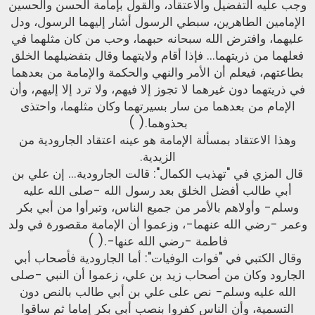
وجب عليه التفضيل والاعتقاد، والقول بإمامة الحسن والحسين
الإمامين الطاهرين، سبطي الرسول أشار إليهما الرسول، ودل
عليهما، وافترض الله سبحانه حبهما، وحب من كان مثلهما في
فعلهما من ذريتهما... فإذا أقام ولايتهما وقال بتفضيلهما الخلق
بطاعتهم، فيعلم أن الأمر والنهي والحكمة والإمامة من بعدهما
في ذريتهما دون غيرهما لا تجوز إلا فيهم، ولا ترد إلا إليهم، وأن
الإمام من بعدهما من سار بسيرتهما وكان مثلهما، واحتذى
بحذوهما.( )
وهذا الاعتقاد بمسألة الإمامة هو عينه اعتقاد الجارودية من
الزيدية.
قال المزي في "تهذيب الكمال": قالت الجارودية... إن علي بن
أبي طالب أفضل الخلق بعد رسول الله -صلى الله عليه
وسلم- وأولاهم بالأمر من جميع الناس، وتبرأوا من أبي بكر
وعمر -رضي الله عنهما-، وزعموا أن الإمامة مقصورة في ولد
فاطمة -رضي الله عنها-.( )
وقال الكتبي في "فوات الوفيات": أما الجارودية فأصحاب أبي
الجارود وكان من أصحاب زيد بن علي، زعموا أن النبي -صلى
الله عليه وسلم- نص على علي بن أبي طالب بالنص دون
التسمية، وأن الناس كفروا بنصب أبي بكر إماما ثم ساقوا