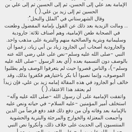
الإمامة بعد علي إلى الحسن، ثم إلى الحسين ثم إلى علي بن
الحسين ثم إلى زيد بن علي.( )
وقال الشهرستاني في "الملل والنحل":
... ومالت الزيدية بعد ذلك عن القول بإمامة المفضول وطعنت
في الصحابة طعن الإمامية، وهم أصناف ثلاثة: جارودية
وسليمانية وبترية والصالحية منهم والبترية على مذهب واحد.
والجارودية أصحاب أبي الجارود زياد بن أبي زياد، زعموا أن
النبي -صلى الله عليه وسلم-نص على علي رضي الله عنه
بالوصف دون التسمية بعده (أي بعد الرسول -صلى الله عليه
وسلم-)، والناس قصروا حيث لم يتعرفوا الوصف ولم يطلبوا
الموصوف، وإنما نصبوا أبا بكر باختيارهم فكفروا بذلك، وقد
خالف أبو الجارود في هذه المقالة إمامه زيد بن علي، فإن زيداً
لم يعتقد هذا الاعتقاد.( )
واتفقت الإمامية على أن رسول الله -صلى الله عليه وآله-
استخلف أمير المؤمنين -عليه السلام- في حياته ونص عليه
بالإمامة بعد وفاته وأن من دفع ذلك فقد دفع فرضاً من الدين
وأجمعت المعتزلة والخوارج والمرجئة والبترية والحشوية
المنتسبون إلى الحديث على خلاف ذلك، وأنكروا نص النبي
-صلى الله عليه وسلم- على الحسن والحسين بعد أمير