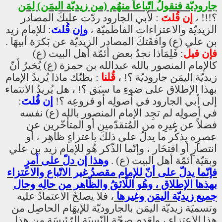
جاروديّة فنقولُ اتّباعاً منهُم (من زيديّة اليمَن) لِمَن
؟!!! ،
إن قُلتَ
: لأبي الجارود ردّت عليكَ المصادر
الزيديّة والاعتزاءات الفاطميّة ،
وإن قُلتَ
: للإمام زيد
بن علي (ع) وافقَتكَ المصادر الزيديّة عن بَكرَة أبيهَا .
فإن قيل
: فَلِمَاذا نجدُ بعض أئمّة أهل البيت (ع)
كالإمام المنصور بالله عبدالله بن حمزة (ع) يُخبرُ أنّ
زيديّة اليمَن جاروديّة ؟! ،
قُلنا
: بظنّك ماذا يُريدُ الإمام
بهذا الإطلاق على ضوءِ ما سبَق ؟! ، هل يُريدُ الانتماء
إلى أبي الجارود في أصولِه أو فروعِه ؟!
إن قُلتَ
:
في أصولِه لم تجِد الإمام المنصور بالله (ع) نفسه
فضلاً عن غيرِه من المُتقدّمين أو المتأخّرين عن
عصرِه يذكُر ما يدلّ على ذلكَ باعتزاءٍ ظاهِر ، أو
انتصارِ أو افتخَار ، وإنّما الذّكر هُو للإمام زيد بن علي
وبقيّة أئمّة أهل البيت (ع) .
وهذا إن دلّ على أمرٍ
فإنّما يدلّ على أنّ للإمام مقصدُ غير الاتّباع والاعتزاء
بهذها الإطلاق ، وهُو اللّائقُ والظّاهر من حالِه وحال
جميع زيديّة اليمَن وغيرها
، فلا يصلحُ الاعتمادُ عليه
وتسميَة زيديّة اليمَن بالجاروديّة للإيهَام الحاصِل من
هذا الاعتزاء ، ولعَدم صحّة النّسبَة الرّئيسَة من هذا