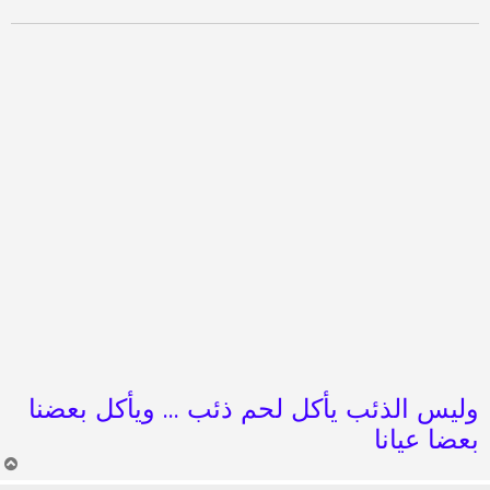
وليس الذئب يأكل لحم ذئب ... ويأكل بعضنا
بعضا عيانا
أ
ع