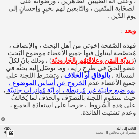
، وعلى آله الطّيبين الطّاهرين ، ورضوانه على
الصحّابة المتّقين ، والتّابعين لهم بخيرٍ وإحسانٍ إلى
يوم الدّين .
وبعد
:
فهذه الصّفحة إخوتي من أهل البَحث ، والإنصاف ،
مُخصّصة ليتناول فيها جميع الأعضاء موضوع البَحث
(
زيديّة اليمَن وعلاقَتهُم بالجَاروديّة
) ، وذلك بأنّ لكلّ
عضو الحقّ في طرحِ رأيِه ، وما توصّل إليه بحثُه في
المسألَة ،
بالوفاقِ أو الخلاف
، وتشترطُ اللجنة على
جميع الأعضاء عدم
الخروج عن أساس الموضوع ،
بمواضيع جانبيّة غير مُرتبطَة ، أو أيّة مُهاترات جانبيّة
،
حيث ستقوم اللجنة بالتصرّف والحذف لما يُخالفُ
على هذه الشّروط ، حرصاً على استفادَة الجميع ،
وعدم تشتيت الفائدَة.
أ
ع
التائب إلى الله
ل
مشترك في مجالس آل محمد
ى