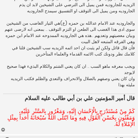
الزيديه للجاروديه فمن يميل الى الترضي على الشيخين لابد ان يذم
الجاروديه ومن يميل الى التوقف او التفسيق سيمدح الجاروديه
والجاروديه عند الامام عدالله بن حمزه (ع)هي التيار الغاضب من الشيخين
سوى ادى هذا الغضب الى الطعن او التزم التوقف .. بمعنى انه لارضى عنهم
وبيان معصيتهم وتعديهم ..هذه هي الجاروديه الممدوحه عند الامام ابن حمزه
وهي الفرقه المتبعه لاهل البيت
فأن قال قائل ولكن لم يثبت ان احد ائمه الزيديه سب الشيخين قلنا في
كلامك نظر ودونك كتب الائمه القدماء والعلماء المتأخرين
ويجب معرفه ماهو السب .. ان كان يعني الشتم والكلام البذيء فهذا صحيح
لايوجد
وان كان يعني وصفهم بالضلال والانحراف والتعدي والظلم فكتب الزيديه
مليئه بهذا
قال أمير المؤمنين علي بن أبي طالب عليه السلام
كَمْ مِنْ مُسْتَدْرَجٍ بِالْإِحْسَانِ إِلَيْهِ، وَمَغْرُورٍ بِالسَّتْرِ عَلَيْهِ،
وَمَفْتُونٍ بِحُسْنِ الْقَوْلِ فِيهِ وِمَا ابْتَلَى اللهُ سُبْحَانَهُ أَحَداً بِمِثْلِ
الْإِِمْلاَءِ لَهُ.
أ
ع