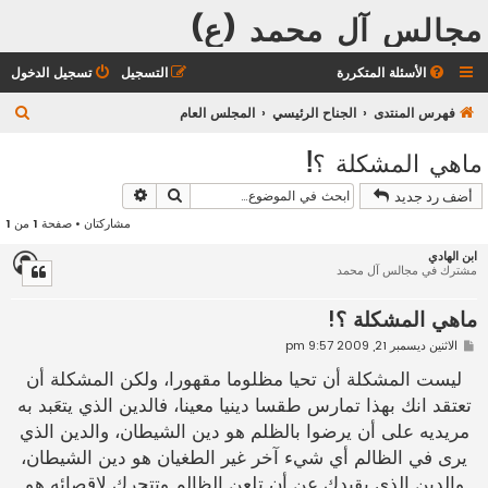
مجالس آل محمد (ع)
الأسئلة المتكررة
التسجيل
تسجيل الدخول
ب
فهرس المنتدى
الجناح الرئيسي
المجلس العام
ح
ماهي المشكلة ؟!
ث
بحث
بحث متقدم
أضف رد جديد
مشاركتان • صفحة
1
من
1
ابن الهادي
مشترك في مجالس آل محمد
ماهي المشكلة ؟!
م
الاثنين ديسمبر 21, 2009 9:57 pm
ش
ا
ليست المشكلة أن تحيا مظلوما مقهورا، ولكن المشكلة أن
ر
تعتقد انك بهذا تمارس طقسا دينيا معينا، فالدين الذي يتعَبد به
ك
ة
مريديه على أن يرضوا بالظلم هو دين الشيطان، والدين الذي
يرى في الظالم أي شيء آخر غير الطغيان هو دين الشيطان،
والدين الذي يقيدك عن أن تلعن الظالم وتتحرك لإقصائه هو