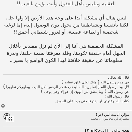
العقلية وتتلبس بأهل العقول وأنت تؤمن بالغيب!!
ليس هناك أي مشكلة أبدا على وجه هذه الأرض إلا ولها حل،
لكننا بأنفسنا وبشياطيننا من نحول دون الوصول إليه، إما لرغبه
شخصية أو لطاعة عصبية، أو لغرور شيطاني أحمق!!
المشكلة الحقيقية هي أننا إلى الآن لم نزل مقيدين بأغلال
الجهل أمام حقيقة تكويننا، وقلة معرفتنا بسمة خلقنا، وندرة
معلوماتنا عن حقيقة خلافتنا لهذا الكون الواسع يا بصير...
قال الله تعالى
في مدح رسول الله ( وإنك لعلى خلق عظيم )
لآل بيت رسول الله ( إنما يريد الله ليذهب عنكم الرجس أهل البيت ويطهركم تطهيرا )
عن رسول الله ( وما ينطق عن الهوى إن هو إلا وحي يوحى )
قال رسول الله :
كتاب الله وعترتي لن يفترقا حتى يردا علي الحوض
أ
ع
موالي آل بيت النبي (ص)
ل
مشترك في مجالس آل محمد
ى
Re: ماهي المشكلة ؟!