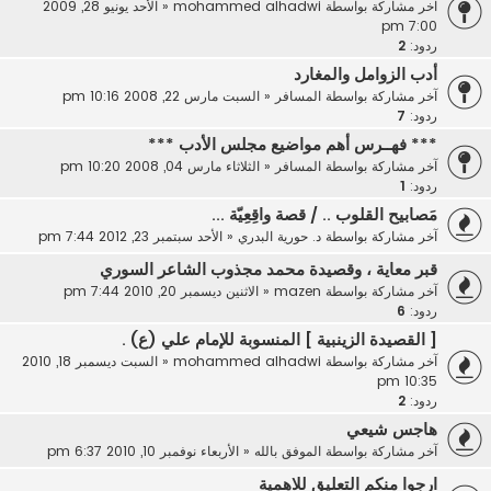
آخر مشاركة بواسطة
mohammed alhadwi
«
الأحد يونيو 28, 2009
7:00 pm
ردود:
2
أدب الزوامل والمغارد
آخر مشاركة بواسطة
المسافر
«
السبت مارس 22, 2008 10:16 pm
ردود:
7
*** فهــرس أهم مواضيع مجلس الأدب ***
آخر مشاركة بواسطة
المسافر
«
الثلاثاء مارس 04, 2008 10:20 pm
ردود:
1
مَصابيح القلوب .. / قصة واقِعِيّة ...
آخر مشاركة بواسطة
د. حورية البدري
«
الأحد سبتمبر 23, 2012 7:44 pm
قبر معاية ، وقصيدة محمد مجذوب الشاعر السوري
آخر مشاركة بواسطة
mazen
«
الاثنين ديسمبر 20, 2010 7:44 pm
ردود:
6
[ القصيدة الزينبية ] المنسوبة للإمام علي (ع) .
آخر مشاركة بواسطة
mohammed alhadwi
«
السبت ديسمبر 18, 2010
10:35 pm
ردود:
2
هاجس شيعي
آخر مشاركة بواسطة
الموفق بالله
«
الأربعاء نوفمبر 10, 2010 6:37 pm
ارجوا منكم التعليق للاهمية