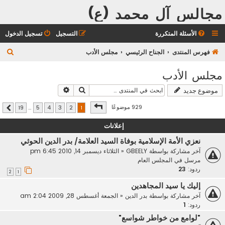
مجالس آل محمد (ع)
الأسئلة المتكررة
التسجيل
تسجيل الدخول
ب
فهرس المنتدى
الجناح الرئيسي
مجلس الأدب
ح
مجلس الأدب
ث
بحث
بحث متقدم
موضوع جديد
صفحة
1
من
19
929 موضوعًا
19
…
5
4
3
2
1
التالي
إعلانات
نعزي الأمة الإسلامية بوفاة السيد العلامة/ بدر الدين الحوثي
آخر مشاركة بواسطة
GBEELY
«
الثلاثاء ديسمبر 14, 2010 6:45 pm
مرسل في
المجلس العام
ردود:
23
2
1
إليك يا سيد المجاهدين
آخر مشاركة بواسطة
بدر الدين
«
الجمعة أغسطس 28, 2009 2:04 am
ردود:
1
"لوامع من خواطر شواسع"