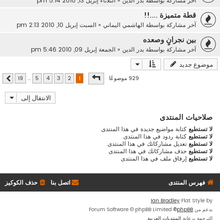
آخر مشاركة بواسطة
بدر الدين
«
الثلاثاء إبريل 13, 2010 5:14 pm
قطة متميزة ....!!
آخر مشاركة بواسطة
الهاشمي اليماني
«
السبت إبريل 10, 2010 2:13 pm
بين نجرانٍ وصعده
آخر مشاركة بواسطة
بدر الدين
«
الجمعة إبريل 09, 2010 5:46 pm
موضوع جديد
صفحة
1
من
19
929 موضوعًا
19
…
5
4
3
2
1
التالي
الانتقال إلى
صلاحيات المنتدى
لا تستطيع
كتابة مواضيع جديدة في هذا المنتدى
لا تستطيع
كتابة ردود في هذا المنتدى
لا تستطيع
تعديل مشاركاتك في هذا المنتدى
لا تستطيع
حذف مشاركاتك في هذا المنتدى
لا تستطيع
إرفاق ملف في هذا المنتدى
فهرس المنتدى
اتصل بنا
حذف الكوكيز
Ian Bradley
Flat Style by
بدعم من
phpBB
® Forum Software © phpBB Limited
الترجمة برعاية
المنتديات العربية