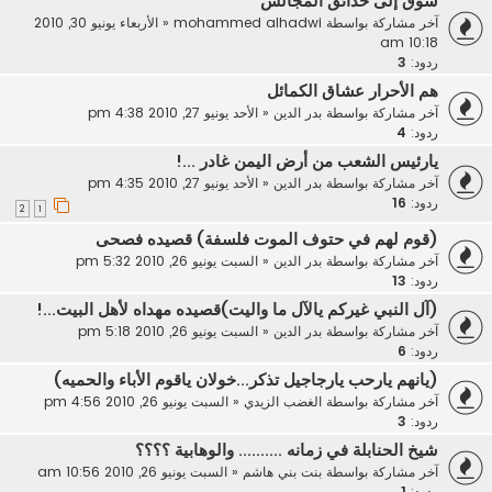
شوق إلى حدائق المجالس
آخر مشاركة بواسطة
mohammed alhadwi
«
الأربعاء يونيو 30, 2010
10:18 am
ردود:
3
هم الأحرار عشاق الكمائل
آخر مشاركة بواسطة
بدر الدين
«
الأحد يونيو 27, 2010 4:38 pm
ردود:
4
يارئيس الشعب من أرض اليمن غادر ...!
آخر مشاركة بواسطة
بدر الدين
«
الأحد يونيو 27, 2010 4:35 pm
ردود:
16
2
1
(قوم لهم في حتوف الموت فلسفة) قصيده فصحى
آخر مشاركة بواسطة
بدر الدين
«
السبت يونيو 26, 2010 5:32 pm
ردود:
13
(آل النبي غيركم يالآل ما واليت)قصيده مهداه لأهل البيت...!
آخر مشاركة بواسطة
بدر الدين
«
السبت يونيو 26, 2010 5:18 pm
ردود:
6
(يانهم يارحب يارجاجيل تذكر...خولان ياقوم الأباء والحميه)
آخر مشاركة بواسطة
الغضب الزيدي
«
السبت يونيو 26, 2010 4:56 pm
ردود:
3
شيخ الحنابلة في زمانه .......... والوهابية ؟؟؟؟
آخر مشاركة بواسطة
بنت بني هاشم
«
السبت يونيو 26, 2010 10:56 am
ردود:
1