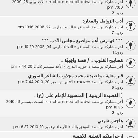
آخر مشاركة بواسطة
mohammed alhadwi
«
الأحد يونيو 28, 2009
7:00 pm
ردود:
2
أدب الزوامل والمغارد
آخر مشاركة بواسطة
المسافر
«
السبت مارس 22, 2008 10:16 pm
ردود:
7
*** فهــرس أهم مواضيع مجلس الأدب ***
آخر مشاركة بواسطة
المسافر
«
الثلاثاء مارس 04, 2008 10:20 pm
ردود:
1
مَصابيح القلوب .. / قصة واقِعِيّة ...
آخر مشاركة بواسطة
د. حورية البدري
«
الأحد سبتمبر 23, 2012 7:44 pm
قبر معاية ، وقصيدة محمد مجذوب الشاعر السوري
آخر مشاركة بواسطة
mazen
«
الاثنين ديسمبر 20, 2010 7:44 pm
ردود:
6
[ القصيدة الزينبية ] المنسوبة للإمام علي (ع) .
آخر مشاركة بواسطة
mohammed alhadwi
«
السبت ديسمبر 18, 2010
10:35 pm
ردود:
2
هاجس شيعي
آخر مشاركة بواسطة
الموفق بالله
«
الأربعاء نوفمبر 10, 2010 6:37 pm
ارجوا منكم التعليق للاهمية