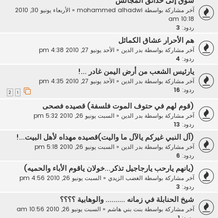
شوق إلى حدائق المجالس
آخر مشاركة بواسطة
mohammed alhadwi
«
الأربعاء يونيو 30, 2010
10:18 am
ردود:
3
هم الأحرار عشاق الكمائل
آخر مشاركة بواسطة
بدر الدين
«
الأحد يونيو 27, 2010 4:38 pm
ردود:
4
يارئيس الشعب من أرض اليمن غادر ...!
آخر مشاركة بواسطة
بدر الدين
«
الأحد يونيو 27, 2010 4:35 pm
ردود:
16
2
1
(قوم لهم في حتوف الموت فلسفة) قصيده فصحى
آخر مشاركة بواسطة
بدر الدين
«
السبت يونيو 26, 2010 5:32 pm
ردود:
13
(آل النبي غيركم يالآل ما واليت)قصيده مهداه لأهل البيت...!
آخر مشاركة بواسطة
بدر الدين
«
السبت يونيو 26, 2010 5:18 pm
ردود:
6
(يانهم يارحب يارجاجيل تذكر...خولان ياقوم الأباء والحميه)
آخر مشاركة بواسطة
الغضب الزيدي
«
السبت يونيو 26, 2010 4:56 pm
ردود:
3
شيخ الحنابلة في زمانه .......... والوهابية ؟؟؟؟
آخر مشاركة بواسطة
بنت بني هاشم
«
السبت يونيو 26, 2010 10:56 am
ردود:
1