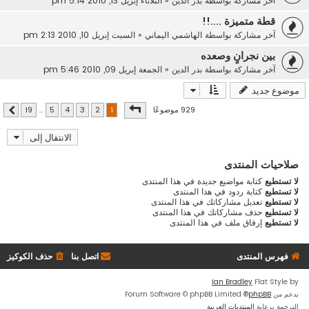
آخر مشاركة بواسطة
بدر الدين
«
الثلاثاء إبريل 13, 2010 5:14 pm
قطة متميزة ....!!
آخر مشاركة بواسطة
الهاشمي اليماني
«
السبت إبريل 10, 2010 2:13 pm
بين نجرانٍ وصعده
آخر مشاركة بواسطة
بدر الدين
«
الجمعة إبريل 09, 2010 5:46 pm
موضوع جديد
صفحة
1
من
19
929 موضوعًا
19
…
5
4
3
2
1
التالي
الانتقال إلى
صلاحيات المنتدى
لا تستطيع
كتابة مواضيع جديدة في هذا المنتدى
لا تستطيع
كتابة ردود في هذا المنتدى
لا تستطيع
تعديل مشاركاتك في هذا المنتدى
لا تستطيع
حذف مشاركاتك في هذا المنتدى
لا تستطيع
إرفاق ملف في هذا المنتدى
فهرس المنتدى
اتصل بنا
حذف الكوكيز
Ian Bradley
Flat Style by
بدعم من
phpBB
® Forum Software © phpBB Limited
الترجمة برعاية
المنتديات العربية