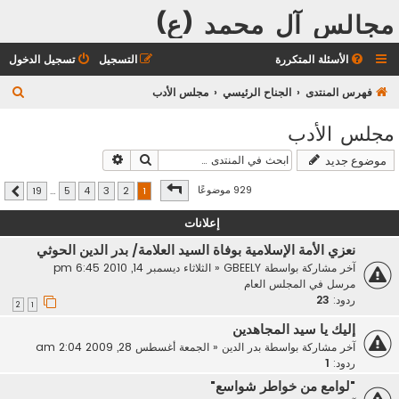
مجالس آل محمد (ع)
الأسئلة المتكررة
التسجيل
تسجيل الدخول
ب
فهرس المنتدى
الجناح الرئيسي
مجلس الأدب
ح
مجلس الأدب
ث
بحث
بحث متقدم
موضوع جديد
صفحة
1
من
19
929 موضوعًا
19
…
5
4
3
2
1
التالي
إعلانات
نعزي الأمة الإسلامية بوفاة السيد العلامة/ بدر الدين الحوثي
آخر مشاركة بواسطة
GBEELY
«
الثلاثاء ديسمبر 14, 2010 6:45 pm
مرسل في
المجلس العام
ردود:
23
2
1
إليك يا سيد المجاهدين
آخر مشاركة بواسطة
بدر الدين
«
الجمعة أغسطس 28, 2009 2:04 am
ردود:
1
"لوامع من خواطر شواسع"