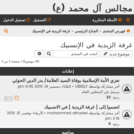
مجالس آل محمد (ع)
الأسئلة المتكررة
التسجيل
تسجيل الدخول
ب
فهرس المنتدى
الجناح الرئيسي
غرفة الزيدية في الإنسبيك
ح
غرفة الزيدية في الإنسبيك
ث
بحث
بحث متقدم
موضوع جديد
40 موضوعًا • صفحة
1
من
1
إعلانات
نعزي الأمة الإسلامية بوفاة السيد العلامة/ بدر الدين الحوثي
آخر مشاركة بواسطة
GBEELY
«
الثلاثاء ديسمبر 14, 2010 6:45 pm
مرسل في
المجلس العام
ردود:
23
2
1
انضموا إلى [ غرفة الزيدية ] في الانسبيك
آخر مشاركة بواسطة
mohammed alhadwi
«
الأربعاء نوفمبر 10, 2010
3:19 pm
ردود:
9
مواضيع