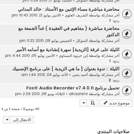
آخر مشاركة بواسطة
المتوكل
«
السبت يوليو 17, 2010 11:39 pm
محاضرة مباشرة مساء الإثنين مع الأستاذ : خالد المداني
آخر مشاركة بواسطة
الشريف العلوي
«
الاثنين يوليو 12, 2010 10:43 pm
ردود:
1
محاضرة مباشرة ( مفاهيم في العقيدة ) غداً الجمعة مع
الدكتور
آخر مشاركة بواسطة
المتوكل
«
الخميس يوليو 08, 2010 11:22 pm
الليلة على غرفة [الزيدية] سهرة إنشادية مع أسامه الأمير
آخر مشاركة بواسطة
إبن حريوه السماوي
«
الاثنين يوليو 05, 2010 4:44 pm
ردود:
1
الليلة :: ندوة بعنوان [ ما هي الزيدية ] على برنامج الإنسبيك
آخر مشاركة بواسطة
أحمد يحيى
«
الأحد يوليو 04, 2010 1:44 am
ردود:
2
تحميل برنامج Fox® Audio Recorder v7.4.0.11
آخر مشاركة بواسطة
alhashimi
«
الثلاثاء يونيو 08, 2010 2:09 pm
موضوع جديد
40 موضوعًا • صفحة
1
من
1
الانتقال إلى
صلاحيات المنتدى