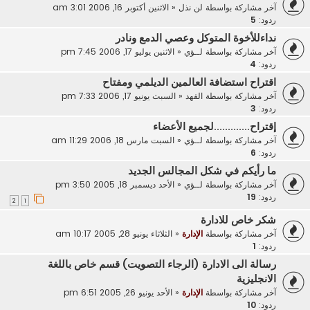
آخر مشاركة بواسطة
لن نذل
«
الاثنين أكتوبر 16, 2006 3:01 am
ردود:
5
نداءللأخوة المتوكل وعصي الدمع ونادر
آخر مشاركة بواسطة
لــؤي
«
الاثنين يوليو 17, 2006 7:45 pm
ردود:
4
اقتراح استضافة العالمين الديلمي ومفتاح
آخر مشاركة بواسطة
الفهد
«
السبت يونيو 17, 2006 7:33 pm
ردود:
3
إقتراح.............لجميع الأعضاء
آخر مشاركة بواسطة
لــؤي
«
السبت مارس 18, 2006 11:29 am
ردود:
6
ما رأيكم في شكل المجالس الجديد
آخر مشاركة بواسطة
لــؤي
«
الأحد ديسمبر 18, 2005 3:50 pm
ردود:
19
2
1
شكر خاص للادارة
آخر مشاركة بواسطة
الإدارة
«
الثلاثاء يونيو 28, 2005 10:17 am
ردود:
1
رسالة الى الادارة (الرجاء التصويت) قسم خاص باللغة
الانجليزية
آخر مشاركة بواسطة
الإدارة
«
الأحد يونيو 26, 2005 6:51 pm
ردود:
10