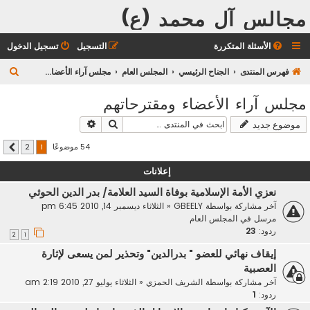
مجالس آل محمد (ع)
الأسئلة المتكررة
التسجيل
تسجيل الدخول
ب
فهرس المنتدى
الجناح الرئيسي
المجلس العام
مجلس آراء الأعضاء ومقترحاتهم
ح
مجلس آراء الأعضاء ومقترحاتهم
ث
بحث
بحث متقدم
موضوع جديد
54 موضوعًا
2
1
التالي
إعلانات
نعزي الأمة الإسلامية بوفاة السيد العلامة/ بدر الدين الحوثي
آخر مشاركة بواسطة
GBEELY
«
الثلاثاء ديسمبر 14, 2010 6:45 pm
مرسل في
المجلس العام
ردود:
23
2
1
إيقاف نهائي للعضو " بدرالدين" وتحذير لمن يسعى لإثارة
العصبية
آخر مشاركة بواسطة
الشريف الحمزي
«
الثلاثاء يوليو 27, 2010 2:19 am
ردود:
1