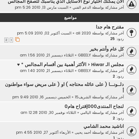
الآن يمكنك اختيار نوع الاستايل الذي يناسبك لتصفح المجالس
آخر مشاركة بواسطة
الدعم الفني
«
السبت مارس 13, 2010 5:26 pm
مواضيع
مقترح هام جدا
آخر مشاركة بواسطة
ali 2020
«
السبت أكتوبر 02, 2010 5:09 pm
ردود:
25
2
1
كل عام وأنتم بخير
آخر مشاركة بواسطة
GBEELY
«
الثلاثاء ديسمبر 21, 2010 1:56 am
مجلس الـ Hiwar < الأكثر أهمية بين أقسام المجالس * ♥
آخر مشاركة بواسطة
GBEELY
«
الثلاثاء ديسمبر 21, 2010 1:40 am
ردود:
2
دلــونـــا ( على عائله محتاجه ) او ( على مريض سواء مواطنون
أ
آخر مشاركة بواسطة
الشريف15
«
الخميس ديسمبر 16, 2010 9:49 pm
لنجاح المنتدى000إقتراح هام0
آخر مشاركة بواسطة
الياامي
«
الثلاثاء نوفمبر 30, 2010 12:28 am
ردود:
2
اناشيد محمد الشامي
آخر مشاركة بواسطة
أحمد يحيى
«
الأربعاء أكتوبر 27, 2010 4:55 pm
ردود:
1