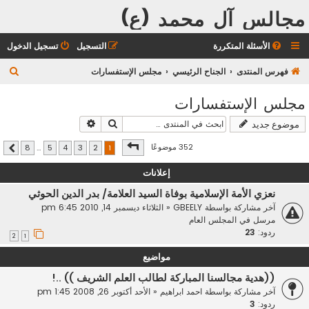
مجالس آل محمد (ع)
الأسئلة المتكررة
التسجيل
تسجيل الدخول
ب
فهرس المنتدى
الجناح الرئيسي
مجلس الإستفسارات
ح
مجلس الإستفسارات
ث
بحث
بحث متقدم
موضوع جديد
صفحة
1
من
8
352 موضوعًا
8
…
5
4
3
2
1
التالي
إعلانات
نعزي الأمة الإسلامية بوفاة السيد العلامة/ بدر الدين الحوثي
آخر مشاركة بواسطة
GBEELY
«
الثلاثاء ديسمبر 14, 2010 6:45 pm
مرسل في
المجلس العام
ردود:
23
2
1
مواضيع
((هدية مجالسنا المباركة لطالب العلم الشريف )) ..!
آخر مشاركة بواسطة
احمد ابراهيم
«
الأحد أكتوبر 26, 2008 1:45 pm
ردود:
3