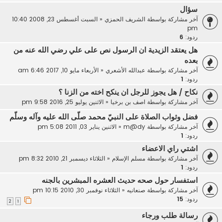
سؤال
آخر مشاركة بواسطة
الشريف الحمزي
«
السبت أغسطس 23, 2008 10:40
pm
ردود:
6
هل يعتقد الزيدية ان الرسول نص على علي رضي الله عنه من
بعده
آخر مشاركة بواسطة
عبدالله الأشعري
«
الأربعاء مايو 10, 2017 6:46 am
ردود:
1
نكاح / هل يجوز للرجل ان ينكح اخته من الزنا ؟
آخر مشاركة بواسطة
اصف بن برخيا
«
الاثنين يوليو 25, 2016 9:58 pm
فضل وثواب الصلاة على النبيّ محمد صلّى الله عليه وآله وسلّم
آخر مشاركة بواسطة
m@dy
«
الاثنين يناير 03, 2011 5:08 pm
ردود:
1
اشتي راي الاعضاء
آخر مشاركة بواسطة
مسلم الإسلام
«
الثلاثاء ديسمبر 21, 2010 8:32 pm
ردود:
1
استفسار حول صحه حديث العشره المبشرين بالجنه
آخر مشاركة بواسطة
صنعانيه
«
الثلاثاء نوفمبر 30, 2010 10:15 pm
ردود:
15
2
1
رسالة طلب ورجاء