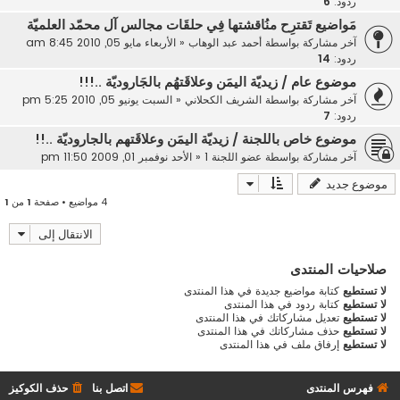
ردود:
6
مَواضيع تَقترِح منُاقشتها فِي حلقَات مجالس آل محمّد العلميّة
آخر مشاركة بواسطة
أحمد عبد الوهاب
«
الأربعاء مايو 05, 2010 8:45 am
ردود:
14
موضوع عام / زيديّة اليمَن وعلاقَتهُم بالجَاروديّة ..!!!
آخر مشاركة بواسطة
الشريف الكحلاني
«
السبت يونيو 05, 2010 5:25 pm
ردود:
7
موضوع خاص باللجنة / زيديّة اليمَن وعلاقَتهم بالجاروديّة ..!!
آخر مشاركة بواسطة
عضو اللجنة 1
«
الأحد نوفمبر 01, 2009 11:50 pm
موضوع جديد
4 مواضيع • صفحة
1
من
1
الانتقال إلى
صلاحيات المنتدى
لا تستطيع
كتابة مواضيع جديدة في هذا المنتدى
لا تستطيع
كتابة ردود في هذا المنتدى
لا تستطيع
تعديل مشاركاتك في هذا المنتدى
لا تستطيع
حذف مشاركاتك في هذا المنتدى
لا تستطيع
إرفاق ملف في هذا المنتدى
فهرس المنتدى
اتصل بنا
حذف الكوكيز