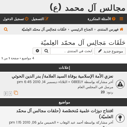
مجالس آل محمد (ع)
الأسئلة المتكررة
التسجيل
تسجيل الدخول
ب
فهرس المنتدى
الجناح الرئيسي
حَلَقَات مَجالِس آل محمّد العِلميّة
ح
حَلَقَات مَجالِس آل محمّد العِلميّة
ث
بحث
بحث متقدم
موضوع جديد
4 مواضيع • صفحة
1
من
1
إعلانات
نعزي الأمة الإسلامية بوفاة السيد العلامة/ بدر الدين الحوثي
آخر مشاركة بواسطة
GBEELY
«
الثلاثاء ديسمبر 14, 2010 6:45 pm
مرسل في
المجلس العام
ردود:
23
2
1
مواضيع
افتتاح دورَات علمية مُتخصّصة (حلقات مجالس آل محمّد
العلميّة)
آخر مشاركة بواسطة
أحمد عبد الوهاب
«
الخميس مايو 06, 2010 1:15 pm