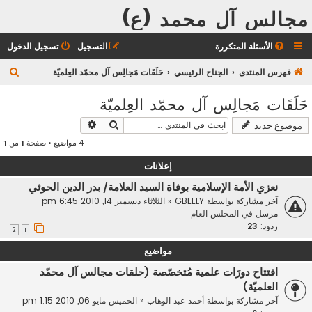
مجالس آل محمد (ع)
الأسئلة المتكررة
التسجيل
تسجيل الدخول
ب
فهرس المنتدى
الجناح الرئيسي
حَلَقَات مَجالِس آل محمّد العِلميّة
ح
حَلَقَات مَجالِس آل محمّد العِلميّة
ث
بحث
بحث متقدم
موضوع جديد
4 مواضيع • صفحة
1
من
1
إعلانات
نعزي الأمة الإسلامية بوفاة السيد العلامة/ بدر الدين الحوثي
آخر مشاركة بواسطة
GBEELY
«
الثلاثاء ديسمبر 14, 2010 6:45 pm
مرسل في
المجلس العام
ردود:
23
2
1
مواضيع
افتتاح دورَات علمية مُتخصّصة (حلقات مجالس آل محمّد
العلميّة)
آخر مشاركة بواسطة
أحمد عبد الوهاب
«
الخميس مايو 06, 2010 1:15 pm