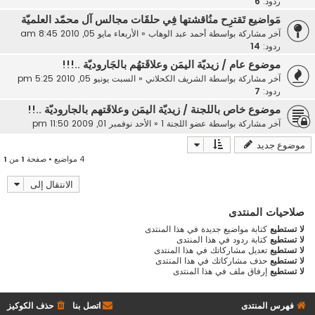
ردود:
6
مَواضيع تَقترِح منُاقشتها فِي حلقَات مجالس آل محمّد العلميّة
آخر مشاركة بواسطة
أحمد عبد الوهاب
«
الأربعاء مايو 05, 2010 8:45 am
ردود:
14
موضوع عام / زيديّة اليمَن وعلاقَتهُم بالجَاروديّة ..!!!
آخر مشاركة بواسطة
الشريف الكحلاني
«
السبت يونيو 05, 2010 5:25 pm
ردود:
7
موضوع خاص باللجنة / زيديّة اليمَن وعلاقَتهم بالجاروديّة ..!!
آخر مشاركة بواسطة
عضو اللجنة 1
«
الأحد نوفمبر 01, 2009 11:50 pm
موضوع جديد
4 مواضيع • صفحة
1
من
1
الانتقال إلى
صلاحيات المنتدى
لا تستطيع
كتابة مواضيع جديدة في هذا المنتدى
لا تستطيع
كتابة ردود في هذا المنتدى
لا تستطيع
تعديل مشاركاتك في هذا المنتدى
لا تستطيع
حذف مشاركاتك في هذا المنتدى
لا تستطيع
إرفاق ملف في هذا المنتدى
فهرس المنتدى
اتصل بنا
حذف الكوكيز