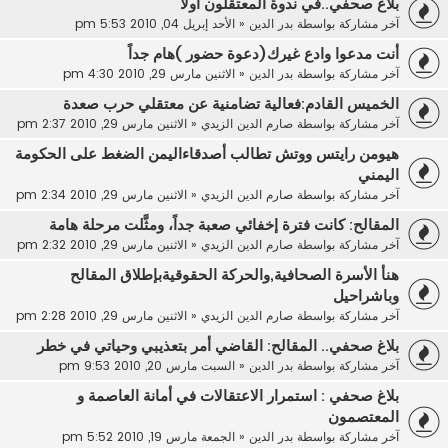
بلاغ صحفي..في ندوة المعتقلون أولا
آخر مشاركة بواسطة
بدر الدين
«
الأحد إبريل 04, 2010 5:53 pm
أنت مدعوا وادع غيرك(دعوة حضور )هام جداً
آخر مشاركة بواسطة
بدر الدين
«
الاثنين مارس 29, 2010 4:30 pm
الخميس القادم:فعالية تضامنية عن معتقلي حرب صعدة
آخر مشاركة بواسطة
صارم الدين الزيدي
«
الاثنين مارس 29, 2010 2:37 pm
هيومن رايتس ووتش تطالب أصدقاءاليمن الضغط على الحكومة
اليمني
آخر مشاركة بواسطة
صارم الدين الزيدي
«
الاثنين مارس 29, 2010 2:34 pm
المقالح: كانت فترة إخفائي صعبة جداً، ومثَّلت مرحلة هامة
آخر مشاركة بواسطة
صارم الدين الزيدي
«
الاثنين مارس 29, 2010 2:32 pm
هنأ الأسرة الصحافية,والحركة الحقوقيةبإطلاق المقالح
وباشراحيل
آخر مشاركة بواسطة
صارم الدين الزيدي
«
الاثنين مارس 29, 2010 2:28 pm
بلاغ صحفي.. المقالح: القاضي أمر بتعذيبي وحياتي في خطر
آخر مشاركة بواسطة
بدر الدين
«
السبت مارس 20, 2010 9:53 pm
بلاغ صحفي : استمرار الاعتقالات في أمانة العاصمة و
المعتصمون
آخر مشاركة بواسطة
بدر الدين
«
الجمعة مارس 19, 2010 5:52 pm