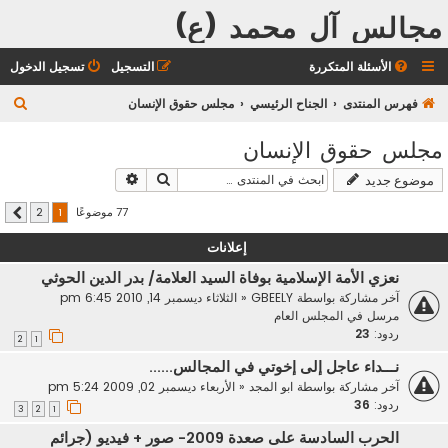
مجالس آل محمد (ع)
الأسئلة المتكررة
التسجيل
تسجيل الدخول
ب
فهرس المنتدى
الجناح الرئيسي
مجلس حقوق الإنسان
ح
مجلس حقوق الإنسان
ث
بحث
بحث متقدم
موضوع جديد
77 موضوعًا
2
1
التالي
إعلانات
نعزي الأمة الإسلامية بوفاة السيد العلامة/ بدر الدين الحوثي
آخر مشاركة بواسطة
GBEELY
«
الثلاثاء ديسمبر 14, 2010 6:45 pm
مرسل في
المجلس العام
ردود:
23
2
1
نـــداء عاجل إلى إخوتي في المجالس......
آخر مشاركة بواسطة
ابو المجد
«
الأربعاء ديسمبر 02, 2009 5:24 pm
ردود:
36
3
2
1
الحرب السادسة على صعدة 2009- صور + فيديو (جرائم