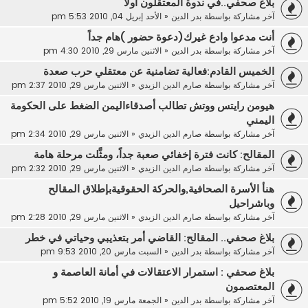
بلاغ صحفي..في ندوة المعتقلون أولا
آخر مشاركة بواسطة
بدر الدين
«
الأحد إبريل 04, 2010 5:53 pm
أنت مدعوا وادع غيرك(دعوة حضور )هام جداً
آخر مشاركة بواسطة
بدر الدين
«
الاثنين مارس 29, 2010 4:30 pm
الخميس القادم:فعالية تضامنية عن معتقلي حرب صعدة
آخر مشاركة بواسطة
صارم الدين الزيدي
«
الاثنين مارس 29, 2010 2:37 pm
هيومن رايتس ووتش تطالب أصدقاءاليمن الضغط على الحكومة
اليمني
آخر مشاركة بواسطة
صارم الدين الزيدي
«
الاثنين مارس 29, 2010 2:34 pm
المقالح: كانت فترة إخفائي صعبة جداً، ومثَّلت مرحلة هامة
آخر مشاركة بواسطة
صارم الدين الزيدي
«
الاثنين مارس 29, 2010 2:32 pm
هنأ الأسرة الصحافية,والحركة الحقوقيةبإطلاق المقالح
وباشراحيل
آخر مشاركة بواسطة
صارم الدين الزيدي
«
الاثنين مارس 29, 2010 2:28 pm
بلاغ صحفي.. المقالح: القاضي أمر بتعذيبي وحياتي في خطر
آخر مشاركة بواسطة
بدر الدين
«
السبت مارس 20, 2010 9:53 pm
بلاغ صحفي : استمرار الاعتقالات في أمانة العاصمة و
المعتصمون
آخر مشاركة بواسطة
بدر الدين
«
الجمعة مارس 19, 2010 5:52 pm