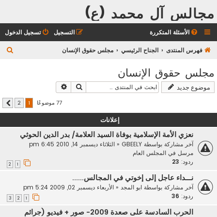
مجالس آل محمد (ع)
الأسئلة المتكررة
التسجيل
تسجيل الدخول
ب
فهرس المنتدى
الجناح الرئيسي
مجلس حقوق الإنسان
ح
مجلس حقوق الإنسان
ث
بحث
بحث متقدم
موضوع جديد
77 موضوعًا
2
1
التالي
إعلانات
نعزي الأمة الإسلامية بوفاة السيد العلامة/ بدر الدين الحوثي
آخر مشاركة بواسطة
GBEELY
«
الثلاثاء ديسمبر 14, 2010 6:45 pm
مرسل في
المجلس العام
ردود:
23
2
1
نـــداء عاجل إلى إخوتي في المجالس......
آخر مشاركة بواسطة
ابو المجد
«
الأربعاء ديسمبر 02, 2009 5:24 pm
ردود:
36
3
2
1
الحرب السادسة على صعدة 2009- صور + فيديو (جرائم