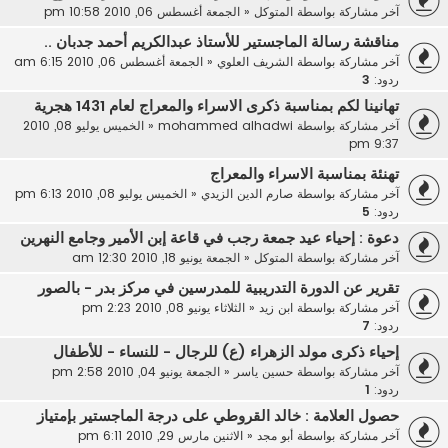
آخر مشاركة بواسطة
المتوكل
«
الجمعة أغسطس 06, 2010 10:58 pm
مناقشة رسالة الماجستير للأستاذ عبدالكريم أحمد جدبان ..
آخر مشاركة بواسطة
الشريف العلوي
«
الجمعة أغسطس 06, 2010 6:15 am
ردود:
3
تهانينا لكم بمناسبة ذكرى الاسراء والمعراج لعام 1431 هجرية
آخر مشاركة بواسطة
mohammed alhadwi
«
الخميس يوليو 08, 2010
9:37 pm
تهنئة بمناسبة الاسراء والمعراج
آخر مشاركة بواسطة
صارم الدين الزيدي
«
الخميس يوليو 08, 2010 6:13 pm
ردود:
5
دعوة : إحياء عيد جمعة رجب في قاعة إبن الأمير وجامع النهرين
آخر مشاركة بواسطة
المتوكل
«
الجمعة يونيو 18, 2010 12:30 am
تقرير عن الدورة التدريبية للمدرسين في مركز بدر - بالصور
آخر مشاركة بواسطة
ابن زيد
«
الثلاثاء يونيو 08, 2010 2:23 pm
ردود:
7
إحياء ذكرى مولد الزهراء (ع) للرجال - للنساء - للأطفال
آخر مشاركة بواسطة
حسين ياسر
«
الجمعة يونيو 04, 2010 2:58 pm
ردود:
1
حصول العلامة : خالد القروطي على درجة الماجستير بإمتياز
آخر مشاركة بواسطة
أبو مجد
«
الاثنين مارس 29, 2010 6:11 pm