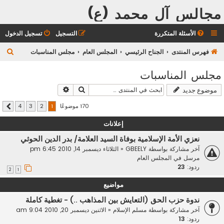
مجالس آل محمد (ع)
الأسئلة المتكررة
التسجيل
تسجيل الدخول
ب
فهرس المنتدى
الجناح الرئيسي
المجلس العام
مجلس المناسبات
ح
مجلس المناسبات
ث
بحث
بحث متقدم
موضوع جديد
170 موضوعًا
4
3
2
1
التالي
إعلانات
نعزي الأمة الإسلامية بوفاة السيد العلامة/ بدر الدين الحوثي
آخر مشاركة بواسطة
GBEELY
«
الثلاثاء ديسمبر 14, 2010 6:45 pm
مرسل في
المجلس العام
ردود:
23
2
1
مواضيع
ندوة حزب الحق (التعايش بين المذاهب ..) - تغطية كاملة
آخر مشاركة بواسطة
مسلم الإسلام
«
الاثنين ديسمبر 20, 2010 9:04 am
ردود:
13