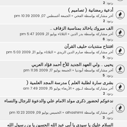
ردود:
2
أدعية رمضانية ( تصاميم )
آخر مشاركة بواسطة
الفخي
«
الجمعة أغسطس 07, 2009 10:39 pm
ردود:
2
الف مبروك ياخالد بمناسبة الزفاف ..
آخر مشاركة بواسطة
بدر الدين
«
الثلاثاء يوليو 21, 2009 5:47 pm
ردود:
6
افتتاح منتديات حليف القرآن
آخر مشاركة بواسطة
صارم الدين الزيدي
«
الثلاثاء يوليو 21, 2009 5:03 pm
ردود:
5
يحيى .. ولي العهد الجديد للأخ أحمد فؤاد العربي
آخر مشاركة بواسطة
أبودنيا
«
الجمعة يوليو 17, 2009 11:36 pm
ردود:
5
بشرى سارة لطلبة العلم ) مدرسة المجد العلمية (
آخر مشاركة بواسطة
لــؤي
«
الأربعاء يوليو 15, 2009 7:49 am
ردود:
2
ندعوكم لحضور ذكرى مولد الامام علي والدعوة للرجال والنساء
.
آخر مشاركة بواسطة
alhashimi
«
الخميس يوليو 09, 2009 10:23 pm
ردود:
3
السلام عليك يا سيدي يا أبى عبد الله الحسين يا بن رسول الله