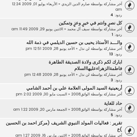
آخر مشاركة بواسطة
صارم الدين الزيدي
«
الأربعاء يوليو 01, 2009 12:24
am
ردود:
4
كل نصرٍ وانتم في خيرٍ وعزٍ وتمكين
آخر مشاركة بواسطة
سيف آل محمد
«
الاثنين يونيو 29, 2009 11:49 am
ردود:
1
والــــد الأستاذ يحيى بن حسين الديلمي في ذمة الله
آخر مشاركة بواسطة
لن نذل
«
الأحد يونيو 28, 2009 12:51 pm
ردود:
13
ابارك لكم ذكرى ولادة الصديقة الطاهرة
فاطمةالزهراءعليهاالسلام
آخر مشاركة بواسطة
لن نذل
«
الأحد يونيو 28, 2009 12:48 pm
ردود:
3
أربعينية السيد المولى العلامة علي بن أحمد الشامي
آخر مشاركة بواسطة
الواثق2008
«
السبت مايو 30, 2009 2:02 pm
حاد للغاية
آخر مشاركة بواسطة
الواثق2008
«
الجمعة مارس 20, 2009 1:22 am
ردود:
5
تقرير : فعاليات المولد النبوي الشريف (مركز احمد بن الحسين
)ع
آخر مشاركة بواسطة
الواثق2008
«
الاثنين مارس 16, 2009 1:27 am