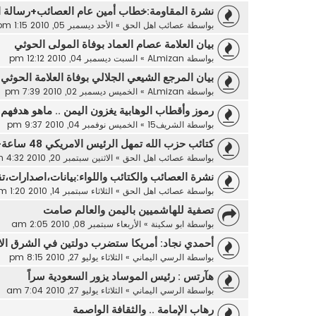
نشرة المقاومة:خطاب أمين عام العصائب+رسالة ال
بواسطة
عصائب اهل الحق
»
الأحد ديسمبر 05, 2010 1:15 pm
بيان العلامة عصام العماد بوفاة المولى الحوثي
بواسطة
ALmizan
»
السبت ديسمبر 04, 2010 12:12 pm
بيان المرجع الشيعي الجلالي بوفاة العلامة الحوثي
بواسطة
ALmizan
»
الخميس ديسمبر 02, 2010 7:39 pm
رموز وأقطاب الوهابية يغزون اليمن .. ماهو هدفهم 
بواسطة
الشريف15
»
الخميس نوفمبر 04, 2010 9:37 pm
كتائب حزب الله تمهل الرئيس الامريكي 48 ساعة+بيانات عصائب الح
بواسطة
عصائب اهل الحق
»
الاثنين سبتمبر 20, 2010 4:32 am
نشرة العصائب والكتائب واللواء:بيانات،اصدارات،تق
بواسطة
عصائب اهل الحق
»
الثلاثاء سبتمبر 14, 2010 1:20 am
تصفية للهاشميين باليمن والعالم صامت
بواسطة
ابو سكينة
»
الأربعاء سبتمبر 08, 2010 2:05 am
أحمدي نجاد: أمريكا ستضرب دولتين في الشرق الا
بواسطة
الرسي اليماني
»
الثلاثاء يوليو 27, 2010 8:15 pm
هآرتس : رئيس الموساد يزور السعودية سراً
بواسطة
الرسي اليماني
»
الثلاثاء يوليو 27, 2010 7:04 am
رهاب الإمامة .. والثقافة الواصمة