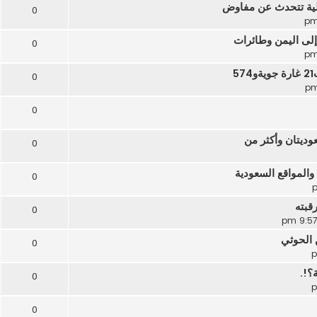
لية تتحدث عن مفاوض
0
لى اليمن وطائرات
0
0
0
0
المواقع السعودية
0
قبته
0
 الحوثي
0
؟!.
0
0