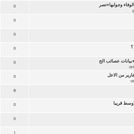
وفاء وجوابها+تصر
0
0
0
؟
0
0
ارير من الاعل
0
8
وسط قريبا
0
0
1