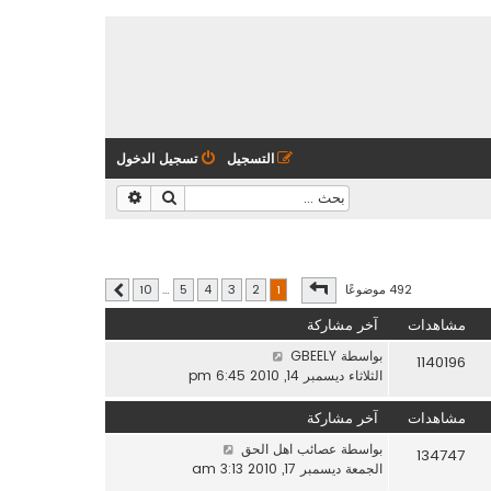
التسجيل
تسجيل الدخول
بحث
بحث متقدم
صفحة
1
من
10
492 موضوعًا
10
…
5
4
3
2
1
التالي
مشاهدات
آخر مشاركة
بواسطة
GBEELY
1140196
الثلاثاء ديسمبر 14, 2010 6:45 pm
مشاهدات
آخر مشاركة
بواسطة
عصائب اهل الحق
134747
الجمعة ديسمبر 17, 2010 3:13 am