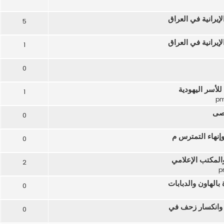
5
1
0
لأسر اليهودية
1
قصى
0
إنهاء التمترس م
0
المكتب الإعلامي
2
الهاون والدبابات
0
0