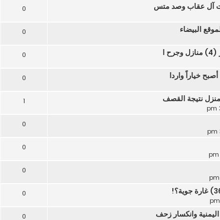
ات آل عقاب وصد متس
0
وقع البيضاء
0
0
بح خياراً واردا
0
1
0
0
0
0
يمنية وانكسار زحف
0