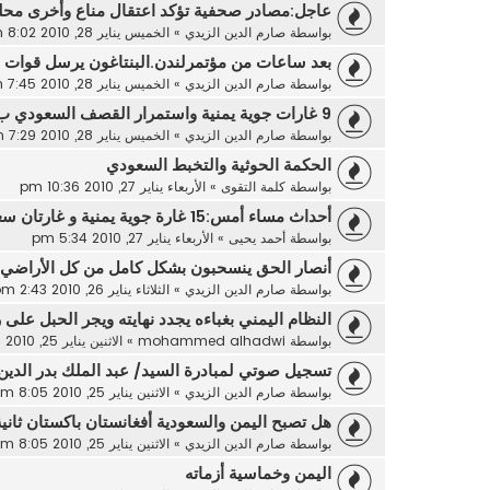
عاجل:مصادر صحفية تؤكد اعتقال مناع وأخرى مح
بواسطة
صارم الدين الزيدي
»
الخميس يناير 28, 2010 8:02 pm
بعد ساعات من مؤتمرلندن.البنتاغون يرسل قوات إ
بواسطة
صارم الدين الزيدي
»
الخميس يناير 28, 2010 7:45 pm
9 غارات جوية يمنية واستمرار القصف السعودي ب21 غارة جويةو574
بواسطة
صارم الدين الزيدي
»
الخميس يناير 28, 2010 7:29 pm
الحكمة الحوثية والتخبط السعودي
بواسطة
كلمة التقوى
»
الأربعاء يناير 27, 2010 10:36 pm
أحداث مساء أمس:15 غارة جوية يمنية و غارتان سعوديتان وأكثر من
بواسطة
أحمد يحيى
»
الأربعاء يناير 27, 2010 5:34 pm
أنصار الحق ينسحبون بشكل كامل من كل الأراضي و
بواسطة
صارم الدين الزيدي
»
الثلاثاء يناير 26, 2010 2:43 pm
النظام اليمني بغباءه يجدد نهايته ويجر الحبل على ر
بواسطة
mohammed alhadwi
»
الاثنين يناير 25, 2010 9:57 pm
تسجيل صوتي لمبادرة السيد/ عبد الملك بدر الدين
بواسطة
صارم الدين الزيدي
»
الاثنين يناير 25, 2010 8:05 pm
هل تصبح اليمن والسعودية أفغانستان باكستان ثانية
بواسطة
صارم الدين الزيدي
»
الاثنين يناير 25, 2010 8:05 pm
اليمن وخماسية أزماته