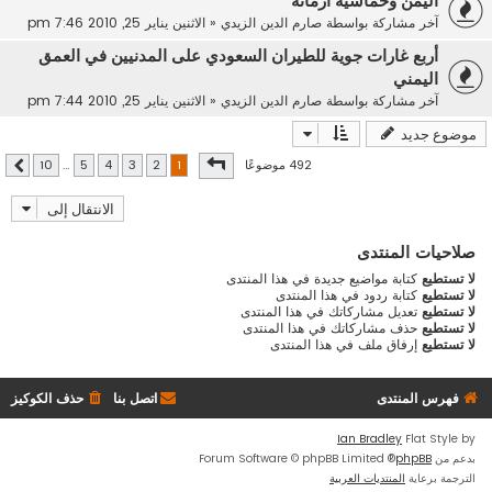
اليمن وخماسية أزماته
آخر مشاركة بواسطة
صارم الدين الزيدي
«
الاثنين يناير 25, 2010 7:46 pm
أربع غارات جوية للطيران السعودي على المدنيين في العمق
اليمني
آخر مشاركة بواسطة
صارم الدين الزيدي
«
الاثنين يناير 25, 2010 7:44 pm
موضوع جديد
صفحة
1
من
10
492 موضوعًا
10
…
5
4
3
2
1
التالي
الانتقال إلى
صلاحيات المنتدى
لا تستطيع
كتابة مواضيع جديدة في هذا المنتدى
لا تستطيع
كتابة ردود في هذا المنتدى
لا تستطيع
تعديل مشاركاتك في هذا المنتدى
لا تستطيع
حذف مشاركاتك في هذا المنتدى
لا تستطيع
إرفاق ملف في هذا المنتدى
فهرس المنتدى
اتصل بنا
حذف الكوكيز
Ian Bradley
Flat Style by
بدعم من
phpBB
® Forum Software © phpBB Limited
الترجمة برعاية
المنتديات العربية