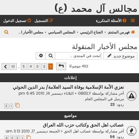
مجالس آل محمد (ع)
الأسئلة المتكررة
التسجيل
تسجيل الدخول
ب
فهرس المنتدى
الجناح الرئيسي
المجلس السياسي
مجلس الأخبار المنقولة
ح
مجلس الأخبار المنقولة
ث
بحث
بحث متقدم
موضوع جديد
صفحة
1
من
10
492 موضوعًا
10
…
5
4
3
2
1
التالي
إعلانات
نعزي الأمة الإسلامية بوفاة السيد العلامة/ بدر الدين الحوثي
آخر مشاركة بواسطة
GBEELY
«
الثلاثاء ديسمبر 14, 2010 6:45 pm
مرسل في
المجلس العام
ردود:
23
2
1
مواضيع
عصائب اهل الحق وكتائب حزب الله العراق
آخر مشاركة بواسطة
عصائب اهل الحق
«
الجمعة ديسمبر 17, 2010 3:13 am
ردود:
56
4
3
2
1