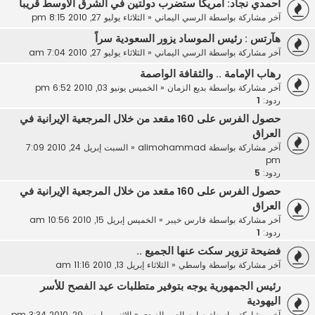
أحمدي نجاد: أمريكا ستضرب دولتين في الشرق الاوسط قريبا
آخر مشاركة بواسطة
الرسي اليماني
«
الثلاثاء يوليو 27, 2010 8:15 pm
هآرتس : رئيس الموساد يزور السعودية سراً
آخر مشاركة بواسطة
الرسي اليماني
«
الثلاثاء يوليو 27, 2010 7:04 am
رهاب الإمامة .. والثقافة الواصمة
آخر مشاركة بواسطة
بديع الزمان
«
الخميس يونيو 03, 2010 6:52 pm
ردود:
1
حصول الفرس على 160 مقعد من خلال المرجعية الإيرانية في
العراق
آخر مشاركة بواسطة
alimohammad
«
السبت إبريل 24, 2010 7:09
pm
ردود:
5
حصول الفرس على 160 مقعد من خلال المرجعية الإيرانية في
العراق
آخر مشاركة بواسطة
فارس خيبر
«
الخميس إبريل 15, 2010 10:56 am
ردود:
1
فضيحة تزوير سكت عنها الجميع ..
آخر مشاركة بواسطة
واسطي
«
الثلاثاء إبريل 13, 2010 11:16 am
رئيس الجمهورية يوجه بتوفير متطلبات عيد الفصح للأسر
اليهودية
آخر مشاركة بواسطة
صارم الدين الزيدي
«
الاثنين مارس 29, 2010 3:34 pm