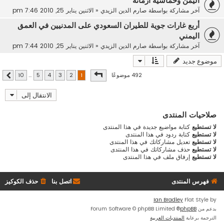
اليمن وخماسية أزماته
آخر مشاركة بواسطة
صارم الدين الزيدي
«
الاثنين يناير 25, 2010 7:46 pm
أربع غارات جوية للطيران السعودي على المدنيين في العمق
اليمني
آخر مشاركة بواسطة
صارم الدين الزيدي
«
الاثنين يناير 25, 2010 7:44 pm
موضوع جديد
صفحة
1
من
10
492 موضوعًا
10
…
5
4
3
2
1
التالي
الانتقال إلى
صلاحيات المنتدى
لا تستطيع
كتابة مواضيع جديدة في هذا المنتدى
لا تستطيع
كتابة ردود في هذا المنتدى
لا تستطيع
تعديل مشاركاتك في هذا المنتدى
لا تستطيع
حذف مشاركاتك في هذا المنتدى
لا تستطيع
إرفاق ملف في هذا المنتدى
فهرس المنتدى
اتصل بنا
حذف الكوكيز
Ian Bradley
Flat Style by
بدعم من
phpBB
® Forum Software © phpBB Limited
الترجمة برعاية
المنتديات العربية