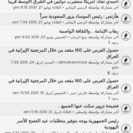
أحمدي نجاد: أمريكا ستضرب دولتين في الشرق الاوسط قريبا
آخر مشاركة بواسطة
الرسي اليماني
«
الثلاثاء يوليو 27, 2010 8:15 pm
هآرتس : رئيس الموساد يزور السعودية سراً
آخر مشاركة بواسطة
الرسي اليماني
«
الثلاثاء يوليو 27, 2010 7:04 am
رهاب الإمامة .. والثقافة الواصمة
آخر مشاركة بواسطة
بديع الزمان
«
الخميس يونيو 03, 2010 6:52 pm
ردود:
1
حصول الفرس على 160 مقعد من خلال المرجعية الإيرانية في
العراق
آخر مشاركة بواسطة
alimohammad
«
السبت إبريل 24, 2010 7:09
pm
ردود:
5
حصول الفرس على 160 مقعد من خلال المرجعية الإيرانية في
العراق
آخر مشاركة بواسطة
فارس خيبر
«
الخميس إبريل 15, 2010 10:56 am
ردود:
1
فضيحة تزوير سكت عنها الجميع ..
آخر مشاركة بواسطة
واسطي
«
الثلاثاء إبريل 13, 2010 11:16 am
رئيس الجمهورية يوجه بتوفير متطلبات عيد الفصح للأسر
اليهودية
آخر مشاركة بواسطة
صارم الدين الزيدي
«
الاثنين مارس 29, 2010 3:34 pm