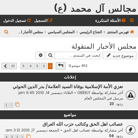
مجالس آل محمد (ع)
الأسئلة المتكررة
التسجيل
تسجيل الدخول
ب
فهرس المنتدى
الجناح الرئيسي
المجلس السياسي
مجلس الأخبار المنقولة
ح
مجلس الأخبار المنقولة
ث
بحث
بحث متقدم
موضوع جديد
صفحة
1
من
10
492 موضوعًا
10
…
5
4
3
2
1
التالي
إعلانات
نعزي الأمة الإسلامية بوفاة السيد العلامة/ بدر الدين الحوثي
آخر مشاركة بواسطة
GBEELY
«
الثلاثاء ديسمبر 14, 2010 6:45 pm
مرسل في
المجلس العام
ردود:
23
2
1
مواضيع
عصائب اهل الحق وكتائب حزب الله العراق
آخر مشاركة بواسطة
عصائب اهل الحق
«
الجمعة ديسمبر 17, 2010 3:13 am
ردود:
56
4
3
2
1