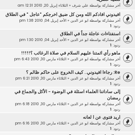
آخر مشاركة بواسطة
علي شرف
«
الثلاثاء إبريل 20, 2010 12:31 am
افيدوني افادكم الله ومن كل ضيق اخرجكم "عاجل " في الطلاق
آخر مشاركة بواسطة
ابو عز الدين
«
الأحد إبريل 04, 2010 1:38 pm
ردود:
1
استفتاءات عاجلة جداُ في الطلاق
آخر مشاركة بواسطة
ابو عز الدين
«
الأحد إبريل 04, 2010 1:30 pm
ردود:
1
ماهو رأي ائمتنا عليهم السلام في صلاة الرغائب ؟!!!!!
آخر مشاركة بواسطة
ابو عز الدين
«
الثلاثاء مارس 30, 2010 6:43 pm
ردود:
1
Re: رجاءا افيدوني.. كيف الخروج على حاكم ظالم ؟
آخر مشاركة بواسطة
ابو عز الدين
«
الثلاثاء مارس 30, 2010 6:21 pm
ردود:
1
إلى ساداتنا العلماء اسئلة في الوضوء - الأكل والجماع في
رمضان
آخر مشاركة بواسطة
ابو عز الدين
«
الثلاثاء مارس 30, 2010 6:18 pm
ردود:
1
اريد فتوى عن ا لعانه
آخر مشاركة بواسطة
ابو عز الدين
«
الثلاثاء مارس 30, 2010 6:16 pm
ردود:
1