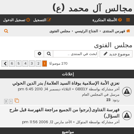
مجالس آل محمد (ع)
الأسئلة المتكررة
التسجيل
تسجيل الدخول
ب
فهرس المنتدى
الجناح الرئيسي
مجلس الفتوى
ح
مجلس الفتوى
ث
بحث
بحث متقدم
موضوع جديد
270 موضوعًا
6
5
4
3
2
1
التالي
إعلانات
نعزي الأمة الإسلامية بوفاة السيد العلامة/ بدر الدين الحوثي
آخر مشاركة بواسطة
GBEELY
«
الثلاثاء ديسمبر 14, 2010 6:45 pm
مرسل في
المجلس العام
ردود:
23
2
1
فهرسة الفتاوى(نرجوا من الجميع مراجعة الفهرسة قبل طرح
السؤال)
آخر مشاركة بواسطة
المتوكل
«
الأحد مارس 12, 2006 11:56 pm
مواضيع