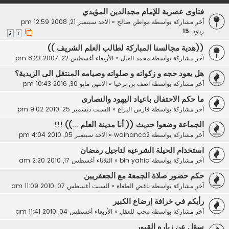
فتاوى عصرية للإمام مجدالدين المؤيدي
آخر مشاركة بواسطة
مواطن صالح
«
الأحد سبتمبر 21, 2008 12:59 pm
ردود:
15
2
1
((هدية مجالسنا المباركة لطالب العلم الشريف ))
آخر مشاركة بواسطة
محمد الغيل
«
الأربعاء أغسطس 22, 2007 8:23 pm
هل يعود حجه و زكواته و صلواته وصيامه المنتقل الى الزيدية؟
آخر مشاركة بواسطة
اصف بن برخيا
«
الاثنين مايو 30, 2016 10:43 pm
ما حكم الاحتفال باعياد اليهود والنصارى
آخر مشاركة بواسطة
فارس اليراع
«
السبت ديسمبر 25, 2010 9:02 pm
الجماعة وضعوا حديث (( أنا مدينة العلم ...)) !!!
آخر مشاركة بواسطة
wainanco2
«
الأحد سبتمبر 05, 2010 4:04 pm
استخدام الحيلة الشرعيه لتاجيل رمضان
آخر مشاركة بواسطة
bin yahia
«
الثلاثاء أغسطس 17, 2010 2:20 am
حكم حضور صلاة الجمعة مع الجعفريين
آخر مشاركة بواسطة
باغض الطغاة
«
السبت أغسطس 07, 2010 11:09 am
رأيكم في خرافة إرضاع الكبير
آخر مشاركة بواسطة
محب للعقل
«
الأربعاء أغسطس 04, 2010 11:41 am
سؤل عن زياره القبور