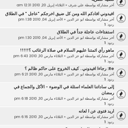
آخر مشاركة بواسطة
علي شرف
«
الثلاثاء إبريل 20, 2010 12:31 am
افيدوني افادكم الله ومن كل ضيق اخرجكم "عاجل " في الطلاق
آخر مشاركة بواسطة
ابو عز الدين
«
الأحد إبريل 04, 2010 1:38 pm
ردود:
1
استفتاءات عاجلة جداُ في الطلاق
آخر مشاركة بواسطة
ابو عز الدين
«
الأحد إبريل 04, 2010 1:30 pm
ردود:
1
ماهو رأي ائمتنا عليهم السلام في صلاة الرغائب ؟!!!!!
آخر مشاركة بواسطة
ابو عز الدين
«
الثلاثاء مارس 30, 2010 6:43 pm
ردود:
1
Re: رجاءا افيدوني.. كيف الخروج على حاكم ظالم ؟
آخر مشاركة بواسطة
ابو عز الدين
«
الثلاثاء مارس 30, 2010 6:21 pm
ردود:
1
إلى ساداتنا العلماء اسئلة في الوضوء - الأكل والجماع في
رمضان
آخر مشاركة بواسطة
ابو عز الدين
«
الثلاثاء مارس 30, 2010 6:18 pm
ردود:
1
اريد فتوى عن ا لعانه
آخر مشاركة بواسطة
ابو عز الدين
«
الثلاثاء مارس 30, 2010 6:16 pm
ردود:
1