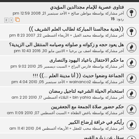
فتاوى عصرية للإمام مجدالدين المؤيدي
آخر مشاركة بواسطة
مواطن صالح
«
الأحد سبتمبر 21, 2008 12:59 pm
ردود:
15
2
1
((هدية مجالسنا المباركة لطالب العلم الشريف ))
آخر مشاركة بواسطة
محمد الغيل
«
الأربعاء أغسطس 22, 2007 8:23 pm
هل يعود حجه و زكواته و صلواته وصيامه المنتقل الى الزيدية؟
آخر مشاركة بواسطة
اصف بن برخيا
«
الاثنين مايو 30, 2016 10:43 pm
ما حكم الاحتفال باعياد اليهود والنصارى
آخر مشاركة بواسطة
فارس اليراع
«
السبت ديسمبر 25, 2010 9:02 pm
الجماعة وضعوا حديث (( أنا مدينة العلم ...)) !!!
آخر مشاركة بواسطة
wainanco2
«
الأحد سبتمبر 05, 2010 4:04 pm
استخدام الحيلة الشرعيه لتاجيل رمضان
آخر مشاركة بواسطة
bin yahia
«
الثلاثاء أغسطس 17, 2010 2:20 am
حكم حضور صلاة الجمعة مع الجعفريين
آخر مشاركة بواسطة
باغض الطغاة
«
السبت أغسطس 07, 2010 11:09 am
رأيكم في خرافة إرضاع الكبير
آخر مشاركة بواسطة
محب للعقل
«
الأربعاء أغسطس 04, 2010 11:41 am
سؤل عن زياره القبور