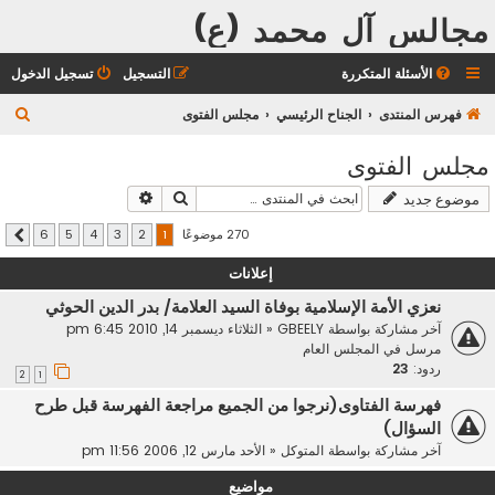
مجالس آل محمد (ع)
الأسئلة المتكررة
التسجيل
تسجيل الدخول
ب
فهرس المنتدى
الجناح الرئيسي
مجلس الفتوى
ح
مجلس الفتوى
ث
بحث
بحث متقدم
موضوع جديد
270 موضوعًا
6
5
4
3
2
1
التالي
إعلانات
نعزي الأمة الإسلامية بوفاة السيد العلامة/ بدر الدين الحوثي
آخر مشاركة بواسطة
GBEELY
«
الثلاثاء ديسمبر 14, 2010 6:45 pm
مرسل في
المجلس العام
ردود:
23
2
1
فهرسة الفتاوى(نرجوا من الجميع مراجعة الفهرسة قبل طرح
السؤال)
آخر مشاركة بواسطة
المتوكل
«
الأحد مارس 12, 2006 11:56 pm
مواضيع