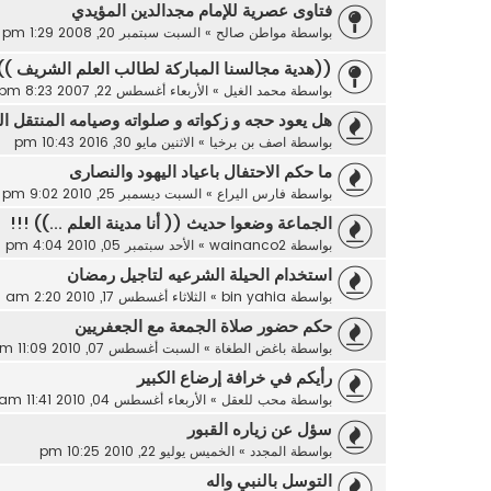
فتاوى عصرية للإمام مجدالدين المؤيدي
بواسطة
مواطن صالح
»
السبت سبتمبر 20, 2008 1:29 pm
((هدية مجالسنا المباركة لطالب العلم الشريف ))
بواسطة
محمد الغيل
»
الأربعاء أغسطس 22, 2007 8:23 pm
هل يعود حجه و زكواته و صلواته وصيامه المنتقل ال
بواسطة
اصف بن برخيا
»
الاثنين مايو 30, 2016 10:43 pm
ما حكم الاحتفال باعياد اليهود والنصارى
بواسطة
فارس اليراع
»
السبت ديسمبر 25, 2010 9:02 pm
الجماعة وضعوا حديث (( أنا مدينة العلم ...)) !!!
بواسطة
wainanco2
»
الأحد سبتمبر 05, 2010 4:04 pm
استخدام الحيلة الشرعيه لتاجيل رمضان
بواسطة
bin yahia
»
الثلاثاء أغسطس 17, 2010 2:20 am
حكم حضور صلاة الجمعة مع الجعفريين
بواسطة
باغض الطغاة
»
السبت أغسطس 07, 2010 11:09 am
رأيكم في خرافة إرضاع الكبير
بواسطة
محب للعقل
»
الأربعاء أغسطس 04, 2010 11:41 am
سؤل عن زياره القبور
بواسطة
المجدد
»
الخميس يوليو 22, 2010 10:25 pm
التوسل بالنبي واله