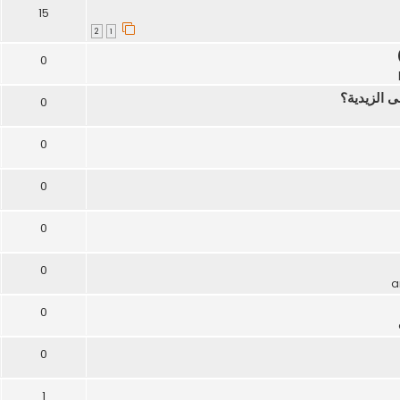
15
2
1
0
ى الزيدية؟
0
0
0
0
0
0
0
1