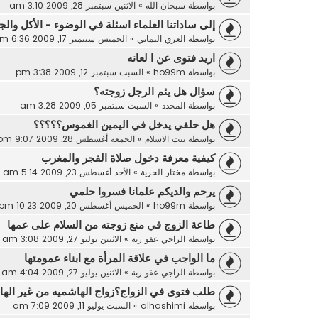
بواسطة
سبحان الله
»
الاثنين سبتمبر 28, 2009 3:10 am
إلى ساداتنا العلماء اسئلة في الوضوء - الأكل وا
بواسطة
العزي اليماني
»
الخميس سبتمبر 17, 2009 6:36 am
اريد فتوى عن ا لعانه
بواسطة
ho99m
»
السبت سبتمبر 12, 2009 3:38 pm
سؤال هل يئم الرجل زوجته؟
بواسطة
المجدد
»
السبت سبتمبر 05, 2009 3:28 am
هل حلفي يدخل في اليمين الغموس؟؟؟؟؟
بواسطة
بنت الاسلام
»
الجمعة أغسطس 28, 2009 9:07 pm
كيفية معرفة دخول صلاة الفجر والمغرب
بواسطة
مختار الحرية
»
الأحد أغسطس 23, 2009 5:14 am
يرحم والديكم علمانا فسروا حلمي
بواسطة
ho99m
»
الخميس أغسطس 20, 2009 10:23 pm
طاعة الزوج في منع زوجته من السلام على عمها
بواسطة
الراجي عفو ربة
»
الاثنين يوليو 27, 2009 3:08 am
ما الواجب في علاقة المرأة مع ابناء عمومتها
بواسطة
الراجي عفو ربة
»
الاثنين يوليو 27, 2009 4:04 am
طلب فتوى في الزواج؟زواج الهاشميه من غير اله
بواسطة
alhashimi
»
السبت يوليو 11, 2009 7:09 am