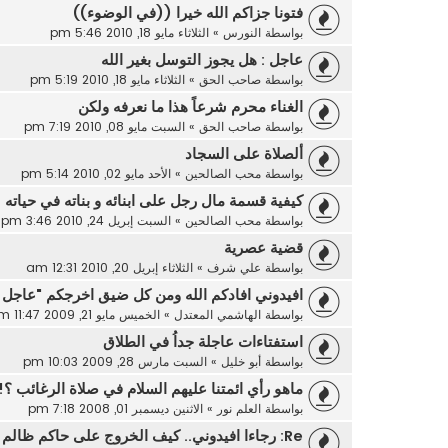
فتونا جزاكم الله خيرا ((في الوضوء))
بواسطة
النورس
»
الثلاثاء مايو 18, 2010 5:46 pm
عاجل : هل يجوز التوسل بغير الله
بواسطة
صاحب الحق
»
الثلاثاء مايو 18, 2010 5:19 pm
الغناء محرم شرعاً هذا ما نعرفه ولكن
بواسطة
صاحب الحق
»
السبت مايو 08, 2010 7:19 pm
ألصلاة على السجاد
بواسطة
محب الصالحين
»
الأحد مايو 02, 2010 5:14 pm
كيفية قسمة مال رجل على ابنائه و بناته في حياته
بواسطة
محب الصالحين
»
السبت إبريل 24, 2010 3:46 pm
قضية عصرية
بواسطة
علي شرف
»
الثلاثاء إبريل 20, 2010 12:31 am
افيدوني افادكم الله ومن كل ضيق اخرجكم "عاجل 
بواسطة
الهاشمي المعتدل
»
الخميس مايو 21, 2009 11:47 am
استفتاءات عاجلة جداُ في الطلاق
بواسطة
أبو خليل
»
السبت مارس 28, 2009 10:03 pm
ماهو رأي ائمتنا عليهم السلام في صلاة الرغائب ؟!
بواسطة
العلم نور
»
الاثنين ديسمبر 01, 2008 7:18 pm
Re: رجاءا افيدوني.. كيف الخروج على حاكم ظالم ؟