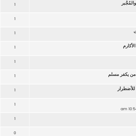
لمُجْبر
1
1
ت
1
لأكارم
1
1
 من يكفر مسلم
1
للأضطرار
1
1
1
0