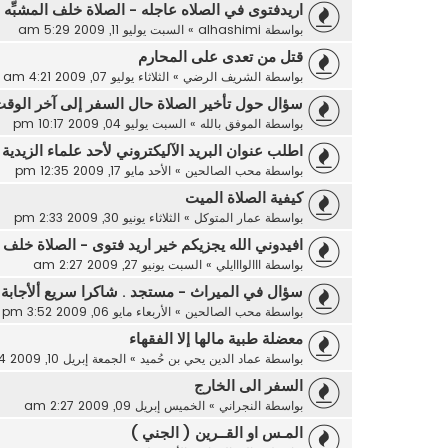
اريدفتوى في الصلاه عاجله - الصلاة خلف المشبِّه وا
بواسطة
alhashimi
»
السبت يوليو 11, 2009 5:29 am
قتل من تعدى على المحارم
بواسطة
الشريف الرضي
»
الثلاثاء يوليو 07, 2009 4:21 am
سؤال حول تأخير الصلاة حال السفر إلى آخر الوق
بواسطة
الموفق بالله
»
السبت يوليو 04, 2009 10:17 pm
اطلب عنوان البريد الآليكتروني لأحد علماء الزيدية ا
بواسطة
محب الصالحين
»
الأحد مايو 17, 2009 12:35 pm
كيفية الصلاة الميت
بواسطة
عمار المتوكل
»
الثلاثاء يونيو 30, 2009 2:33 pm
افيدوني الله يجزيكم خير اريد فتوى - الصلاة خلف
بواسطة
ااالوااايلي
»
السبت يونيو 27, 2009 2:27 am
سؤال في الميراث - مستجد . شاكرا سريع ألأجابة 
بواسطة
محب الصالحين
»
الأربعاء مايو 06, 2009 3:52 pm
معضلة طبية مالها إلا الفقهاء
بواسطة
عماد الدين يحي بن حُميد
»
الجمعة إبريل 10, 2009 10:54 am
السفر الى الخارج
بواسطة
النجراني
»
الخميس إبريل 09, 2009 2:27 am
المـس او القــرين ( الجني )