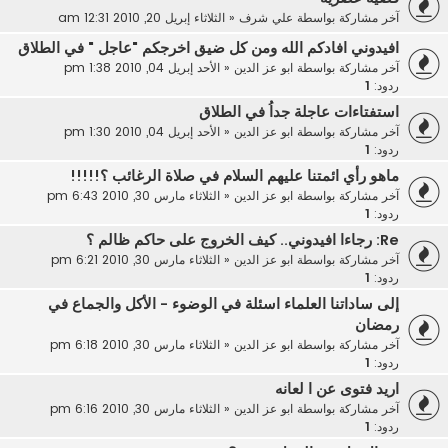
آخر مشاركة بواسطة
علي شرف
«
الثلاثاء إبريل 20, 2010 12:31 am
افيدوني افادكم الله ومن كل ضيق اخرجكم "عاجل " في الطلاق
آخر مشاركة بواسطة
ابو عز الدين
«
الأحد إبريل 04, 2010 1:38 pm
ردود:
1
استفتاءات عاجلة جداُ في الطلاق
آخر مشاركة بواسطة
ابو عز الدين
«
الأحد إبريل 04, 2010 1:30 pm
ردود:
1
ماهو رأي ائمتنا عليهم السلام في صلاة الرغائب ؟!!!!!
آخر مشاركة بواسطة
ابو عز الدين
«
الثلاثاء مارس 30, 2010 6:43 pm
ردود:
1
Re: رجاءا افيدوني.. كيف الخروج على حاكم ظالم ؟
آخر مشاركة بواسطة
ابو عز الدين
«
الثلاثاء مارس 30, 2010 6:21 pm
ردود:
1
إلى ساداتنا العلماء اسئلة في الوضوء - الأكل والجماع في
رمضان
آخر مشاركة بواسطة
ابو عز الدين
«
الثلاثاء مارس 30, 2010 6:18 pm
ردود:
1
اريد فتوى عن ا لعانه
آخر مشاركة بواسطة
ابو عز الدين
«
الثلاثاء مارس 30, 2010 6:16 pm
ردود:
1