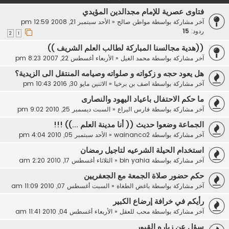
فتاوى عصرية للإمام مجدالدين المؤيدي
آخر مشاركة بواسطة
مواطن صالح
«
الأحد سبتمبر 21, 2008 12:59 pm
ردود:
15
2
1
((هدية مجالسنا المباركة لطالب العلم الشريف ))
آخر مشاركة بواسطة
محمد الغيل
«
الأربعاء أغسطس 22, 2007 8:23 pm
هل يعود حجه و زكواته و صلواته وصيامه المنتقل الى الزيدية؟
آخر مشاركة بواسطة
اصف بن برخيا
«
الاثنين مايو 30, 2016 10:43 pm
ما حكم الاحتفال باعياد اليهود والنصارى
آخر مشاركة بواسطة
فارس اليراع
«
السبت ديسمبر 25, 2010 9:02 pm
الجماعة وضعوا حديث (( أنا مدينة العلم ...)) !!!
آخر مشاركة بواسطة
wainanco2
«
الأحد سبتمبر 05, 2010 4:04 pm
استخدام الحيلة الشرعيه لتاجيل رمضان
آخر مشاركة بواسطة
bin yahia
«
الثلاثاء أغسطس 17, 2010 2:20 am
حكم حضور صلاة الجمعة مع الجعفريين
آخر مشاركة بواسطة
باغض الطغاة
«
السبت أغسطس 07, 2010 11:09 am
رأيكم في خرافة إرضاع الكبير
آخر مشاركة بواسطة
محب للعقل
«
الأربعاء أغسطس 04, 2010 11:41 am
سؤل عن زياره القبور