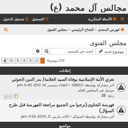
مجالس آل محمد (ع)
الأسئلة المتكررة
التسجيل
تسجيل الدخول
ب
فهرس المنتدى
الجناح الرئيسي
مجلس الفتوى
ح
مجلس الفتوى
ث
بحث
بحث متقدم
موضوع جديد
270 موضوعًا
6
5
4
3
2
1
التالي
إعلانات
نعزي الأمة الإسلامية بوفاة السيد العلامة/ بدر الدين الحوثي
آخر مشاركة بواسطة
GBEELY
«
الثلاثاء ديسمبر 14, 2010 6:45 pm
مرسل في
المجلس العام
ردود:
23
2
1
فهرسة الفتاوى(نرجوا من الجميع مراجعة الفهرسة قبل طرح
السؤال)
آخر مشاركة بواسطة
المتوكل
«
الأحد مارس 12, 2006 11:56 pm
مواضيع