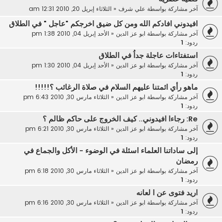
آخر مشاركة بواسطة
علي شرف
«
الثلاثاء إبريل 20, 2010 12:31 am
افيدوني افادكم الله ومن كل ضيق اخرجكم "عاجل " في الطلاق
آخر مشاركة بواسطة
ابو عز الدين
«
الأحد إبريل 04, 2010 1:38 pm
ردود:
1
استفتاءات عاجلة جداُ في الطلاق
آخر مشاركة بواسطة
ابو عز الدين
«
الأحد إبريل 04, 2010 1:30 pm
ردود:
1
ماهو رأي ائمتنا عليهم السلام في صلاة الرغائب ؟!!!!!
آخر مشاركة بواسطة
ابو عز الدين
«
الثلاثاء مارس 30, 2010 6:43 pm
ردود:
1
Re: رجاءا افيدوني.. كيف الخروج على حاكم ظالم ؟
آخر مشاركة بواسطة
ابو عز الدين
«
الثلاثاء مارس 30, 2010 6:21 pm
ردود:
1
إلى ساداتنا العلماء اسئلة في الوضوء - الأكل والجماع في
رمضان
آخر مشاركة بواسطة
ابو عز الدين
«
الثلاثاء مارس 30, 2010 6:18 pm
ردود:
1
اريد فتوى عن ا لعانه
آخر مشاركة بواسطة
ابو عز الدين
«
الثلاثاء مارس 30, 2010 6:16 pm
ردود:
1