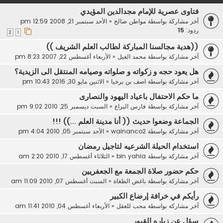
فتاوى عصرية للإمام مجدالدين المؤيدي
آخر مشاركة بواسطة
مواطن صالح
«
الأحد سبتمبر 21, 2008 12:59 pm
ردود:
15
2
1
((هدية مجالسنا المباركة لطالب العلم الشريف ))
آخر مشاركة بواسطة
محمد الغيل
«
الأربعاء أغسطس 22, 2007 8:23 pm
هل يعود حجه و زكواته و صلواته وصيامه المنتقل الى الزيدية؟
آخر مشاركة بواسطة
اصف بن برخيا
«
الاثنين مايو 30, 2016 10:43 pm
ما حكم الاحتفال باعياد اليهود والنصارى
آخر مشاركة بواسطة
فارس اليراع
«
السبت ديسمبر 25, 2010 9:02 pm
الجماعة وضعوا حديث (( أنا مدينة العلم ...)) !!!
آخر مشاركة بواسطة
wainanco2
«
الأحد سبتمبر 05, 2010 4:04 pm
استخدام الحيلة الشرعيه لتاجيل رمضان
آخر مشاركة بواسطة
bin yahia
«
الثلاثاء أغسطس 17, 2010 2:20 am
حكم حضور صلاة الجمعة مع الجعفريين
آخر مشاركة بواسطة
باغض الطغاة
«
السبت أغسطس 07, 2010 11:09 am
رأيكم في خرافة إرضاع الكبير
آخر مشاركة بواسطة
محب للعقل
«
الأربعاء أغسطس 04, 2010 11:41 am
سؤل عن زياره القبور