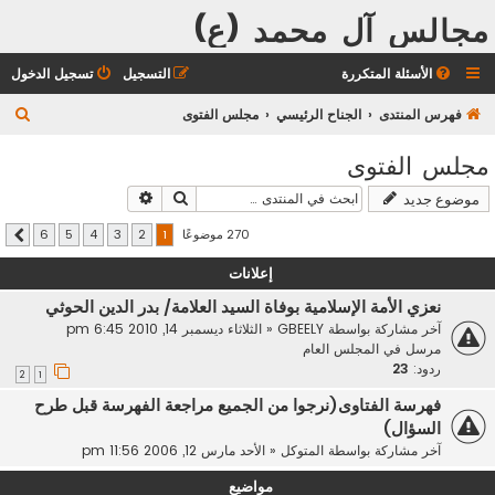
مجالس آل محمد (ع)
الأسئلة المتكررة
التسجيل
تسجيل الدخول
ب
فهرس المنتدى
الجناح الرئيسي
مجلس الفتوى
ح
مجلس الفتوى
ث
بحث
بحث متقدم
موضوع جديد
270 موضوعًا
6
5
4
3
2
1
التالي
إعلانات
نعزي الأمة الإسلامية بوفاة السيد العلامة/ بدر الدين الحوثي
آخر مشاركة بواسطة
GBEELY
«
الثلاثاء ديسمبر 14, 2010 6:45 pm
مرسل في
المجلس العام
ردود:
23
2
1
فهرسة الفتاوى(نرجوا من الجميع مراجعة الفهرسة قبل طرح
السؤال)
آخر مشاركة بواسطة
المتوكل
«
الأحد مارس 12, 2006 11:56 pm
مواضيع