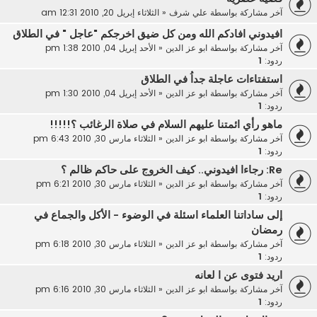
آخر مشاركة بواسطة
علي شرف
«
الثلاثاء إبريل 20, 2010 12:31 am
افيدوني افادكم الله ومن كل ضيق اخرجكم "عاجل " في الطلاق
آخر مشاركة بواسطة
ابو عز الدين
«
الأحد إبريل 04, 2010 1:38 pm
ردود:
1
استفتاءات عاجلة جداُ في الطلاق
آخر مشاركة بواسطة
ابو عز الدين
«
الأحد إبريل 04, 2010 1:30 pm
ردود:
1
ماهو رأي ائمتنا عليهم السلام في صلاة الرغائب ؟!!!!!
آخر مشاركة بواسطة
ابو عز الدين
«
الثلاثاء مارس 30, 2010 6:43 pm
ردود:
1
Re: رجاءا افيدوني.. كيف الخروج على حاكم ظالم ؟
آخر مشاركة بواسطة
ابو عز الدين
«
الثلاثاء مارس 30, 2010 6:21 pm
ردود:
1
إلى ساداتنا العلماء اسئلة في الوضوء - الأكل والجماع في
رمضان
آخر مشاركة بواسطة
ابو عز الدين
«
الثلاثاء مارس 30, 2010 6:18 pm
ردود:
1
اريد فتوى عن ا لعانه
آخر مشاركة بواسطة
ابو عز الدين
«
الثلاثاء مارس 30, 2010 6:16 pm
ردود:
1