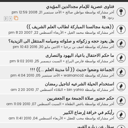
فتاوى عصرية للإمام مجدالدين المؤيدي
آخر مشاركة بواسطة
مواطن صالح
«
الأحد سبتمبر 21, 2008 12:59 pm
ردود:
15
2
1
((هدية مجالسنا المباركة لطالب العلم الشريف ))
آخر مشاركة بواسطة
محمد الغيل
«
الأربعاء أغسطس 22, 2007 8:23 pm
هل يعود حجه و زكواته و صلواته وصيامه المنتقل الى الزيدية؟
آخر مشاركة بواسطة
اصف بن برخيا
«
الاثنين مايو 30, 2016 10:43 pm
ما حكم الاحتفال باعياد اليهود والنصارى
آخر مشاركة بواسطة
فارس اليراع
«
السبت ديسمبر 25, 2010 9:02 pm
الجماعة وضعوا حديث (( أنا مدينة العلم ...)) !!!
آخر مشاركة بواسطة
wainanco2
«
الأحد سبتمبر 05, 2010 4:04 pm
استخدام الحيلة الشرعيه لتاجيل رمضان
آخر مشاركة بواسطة
bin yahia
«
الثلاثاء أغسطس 17, 2010 2:20 am
حكم حضور صلاة الجمعة مع الجعفريين
آخر مشاركة بواسطة
باغض الطغاة
«
السبت أغسطس 07, 2010 11:09 am
رأيكم في خرافة إرضاع الكبير
آخر مشاركة بواسطة
محب للعقل
«
الأربعاء أغسطس 04, 2010 11:41 am
سؤل عن زياره القبور