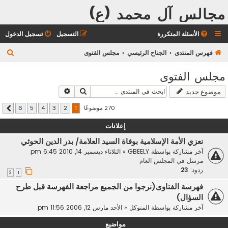
مجالس آل محمد (ع)
الأسئلة المتكررة
التسجيل
تسجيل الدخول
ب
فهرس المنتدى
الجناح الرئيسي
مجلس الفتوى
ح
مجلس الفتوى
ث
بحث
بحث متقدم
موضوع جديد
270 موضوعًا
6
5
4
3
2
1
التالي
إعلانات
نعزي الأمة الإسلامية بوفاة السيد العلامة/ بدر الدين الحوثي
آخر مشاركة بواسطة
GBEELY
«
الثلاثاء ديسمبر 14, 2010 6:45 pm
مرسل في
المجلس العام
ردود:
23
2
1
فهرسة الفتاوى(نرجوا من الجميع مراجعة الفهرسة قبل طرح
السؤال)
آخر مشاركة بواسطة
المتوكل
«
الأحد مارس 12, 2006 11:56 pm
مواضيع