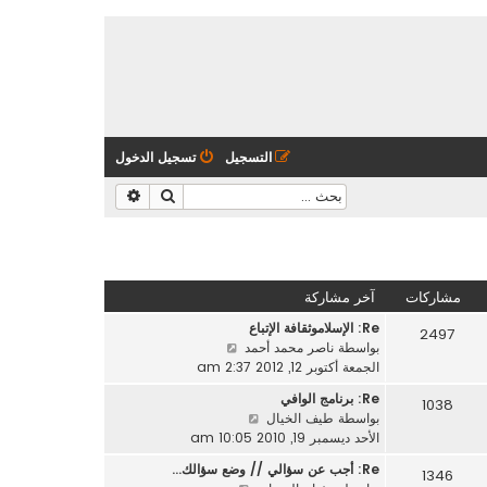
التسجيل
تسجيل الدخول
بحث
بحث متقدم
مشاركات
آخر مشاركة
Re: الإسلاموثقافة الإتباع
2497
ش
بواسطة
ناصر محمد أحمد
ا
الجمعة أكتوبر 12, 2012 2:37 am
ه
Re: برنامج الوافي
1038
د
ش
بواسطة
طيف الخيال
آ
ا
الأحد ديسمبر 19, 2010 10:05 am
خ
ه
ر
Re: أجب عن سؤالي // وضع سؤالك…
1346
د
م