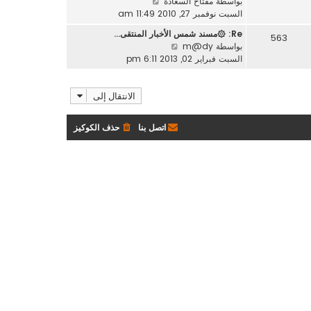
ش
بواسطة
مفتاح السعادة
آ
ش
ا
السبت نوفمبر 27, 2010 11:49 am
خ
ا
ه
ر
Re: ۞مسند شمس الأخبار المنتقى…
ر
563
د
م
ش
بواسطة
m@dy
ك
آ
ش
ا
السبت فبراير 02, 2013 6:11 pm
ة
خ
ا
ه
ر
ر
د
م
ك
الانتقال إلى
آ
ش
ة
خ
ا
ر
ر
اتصل بنا
حذف الكوكيز
م
ك
ش
ة
ا
ر
ك
ة