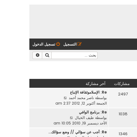
التسجيل
تسجيل الدخول
بحث
بحث متقدم
مشاركات
آخر مشاركة
Re: الإسلاموثقافة الإتباع
2497
ش
بواسطة
ناصر محمد أحمد
ا
الجمعة أكتوبر 12, 2012 2:37 am
ه
Re: برنامج الوافي
1038
د
ش
بواسطة
طيف الخيال
آ
ا
الأحد ديسمبر 19, 2010 10:05 am
خ
ه
ر
Re: أجب عن سؤالي // وضع سؤالك…
1346
د
م