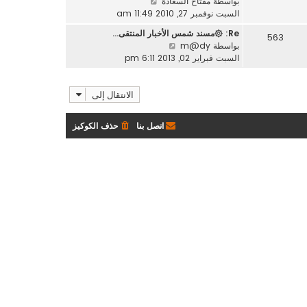
ش
بواسطة
مفتاح السعادة
آ
ش
ا
السبت نوفمبر 27, 2010 11:49 am
خ
ا
ه
ر
Re: ۞مسند شمس الأخبار المنتقى…
ر
563
د
م
ش
بواسطة
m@dy
ك
آ
ش
ا
السبت فبراير 02, 2013 6:11 pm
ة
خ
ا
ه
ر
ر
د
م
ك
الانتقال إلى
آ
ش
ة
خ
ا
ر
ر
اتصل بنا
حذف الكوكيز
م
ك
ش
ة
ا
ر
ك
ة