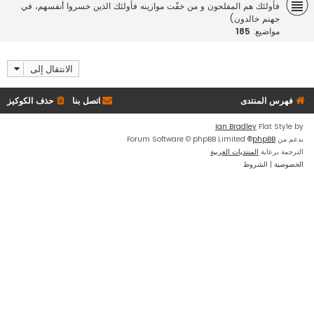
فأولئك هم المفلحون و من خفّت موازينه فأولئك الذين خسروا أنفسهم، في
جهنم خالدون)
مواضيع:
185
الانتقال إلى
فهرس المنتدى
اتصل بنا
حذف الكوكيز
Ian Bradley
Flat Style by
بدعم من
phpBB
® Forum Software © phpBB Limited
الترجمة برعاية
المنتديات العربية
الخصوصية
|
الشروط