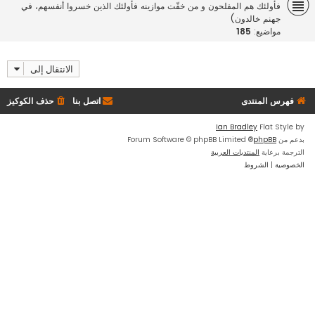
فأولئك هم المفلحون و من خفّت موازينه فأولئك الذين خسروا أنفسهم، في
جهنم خالدون)
مواضيع:
185
الانتقال إلى
فهرس المنتدى
اتصل بنا
حذف الكوكيز
Ian Bradley
Flat Style by
بدعم من
phpBB
® Forum Software © phpBB Limited
الترجمة برعاية
المنتديات العربية
الخصوصية
|
الشروط