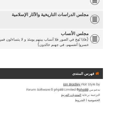
مجلس الدراسات التاريخية والآثار الإسلامية
مجلس الأنساب
(فاذا نُفِخ في الصور فلا أنساب بينهم يومئذ و لا يتساءلون ف
خسروا أنفسهم، في جهنم خالدون)
فهرس المنتدى
Ian Bradley
Flat Style by
بدعم من
phpBB
® Forum Software © phpBB Limited
الترجمة برعاية
المنتديات العربية
الخصوصية
|
الشروط