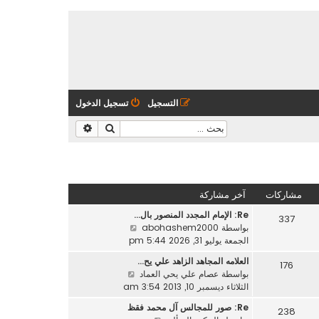
التسجيل
تسجيل الدخول
بحث
بحث متقدم
مشاركات
آخر مشاركة
Re: الإمام المجدد المنصور بال…
337
ش
بواسطة
abohashem2000
ا
الجمعة يوليو 31, 2026 5:44 pm
ه
العلامه المجاهد الزاهد علي يح…
176
د
ش
بواسطة
عصام علي يحي العماد
آ
ا
الثلاثاء ديسمبر 10, 2013 3:54 am
خ
ه
ر
Re: صور للمجالس آل محمد فقظ
238
د
م