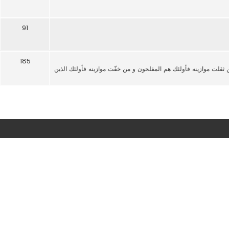
91
185
من ثقلت موازينه فأولئك هم المفلحون و من خفّت موازينه فأولئك الذين