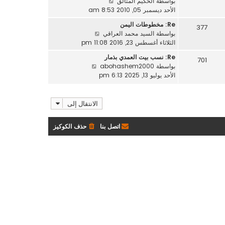
ش
بواسطة
الحكيم المتألق
آ
ش
ا
الأحد ديسمبر 05, 2010 8:53 am
خ
ا
ه
ر
Re: مخطوطات اليمن
ر
377
د
م
ش
بواسطة
السيد محمد العراقي
ك
آ
ش
ا
الثلاثاء أغسطس 23, 2016 11:08 pm
ة
خ
ا
ه
ر
Re: نسب بيت العمدي بذمار
ر
701
د
م
ش
بواسطة
abohashem2000
ك
آ
ش
ا
الأحد يوليو 13, 2025 6:13 pm
ة
خ
ا
ه
ر
ر
د
م
ك
آ
الانتقال إلى
ش
ة
خ
ا
ر
ر
اتصل بنا
حذف الكوكيز
م
ك
ش
ة
ا
ر
ك
ة