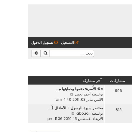
التسجيل
تسجيل الدخول
بحث
بحث متقدم
مشاركات
آخر مشاركة
Re: الأُسرة؛ دعمها وحمايتها م…
996
ش
بواسطة
أحمد يحيى
ا
الاثنين يناير 03, 2011 4:40 am
ه
مختصر سيرة الرسول - للأطفال (…
813
د
ش
بواسطة
abouali
آ
ا
الأربعاء أغسطس 18, 2010 11:36 pm
خ
ه
ر
د
م