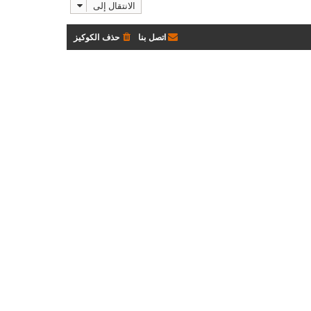
الانتقال إلى
آ
ش
خ
ا
ر
ر
اتصل بنا
حذف الكوكيز
م
ك
ش
ة
ا
ر
ك
ة