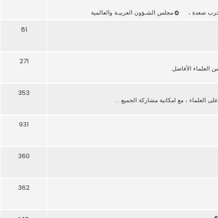
حرب صعدة
،
مجلس الشـؤون العربيـة والعالمية
81
271
العلماء الأفاضل.
353
 العلماء ، مع امكانية مشاركة الجميع ...
931
360
362
ى