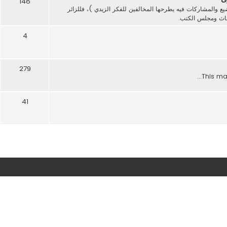
148
ع والمشاركات فيه يطرحها المخالفين للفكر الزيدي )، فللزائر
بحاث ومجلس الكتب.
4
279
This maj
41