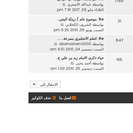
1789
د
م
ش
بواسطة
عبدالله الأشعري
ك
آ
ش
ا
الثلاثاء مايو 09, 2017 7:16 pm
ة
خ
ا
ه
ر
ر
Re: موضوع عام / زيديّة اليمَن…
د
31
م
ك
ش
بواسطة
الشريف الكحلاني
آ
ش
ة
ا
السبت يونيو 05, 2010 5:25 pm
خ
ا
ه
ر
ر
Re: اتعلم الانجليزي بسرعة....…
847
د
م
ك
ش
بواسطة
abohashem2000
آ
ش
ة
ا
السبت ديسمبر 04, 2010 9:51 am
خ
ا
ه
ر
ر
حياء ذكرى الامام زيد بن علي ع…
105
د
م
ش
ك
بواسطة
أحمد يحيى
آ
ش
ا
ة
السبت ديسمبر 25, 2010 1:00 am
خ
ا
ه
ر
ر
د
م
ك
الانتقال إلى
آ
ش
ة
خ
ا
ر
ر
اتصل بنا
حذف الكوكيز
م
ك
ش
ة
ا
ر
ك
ة