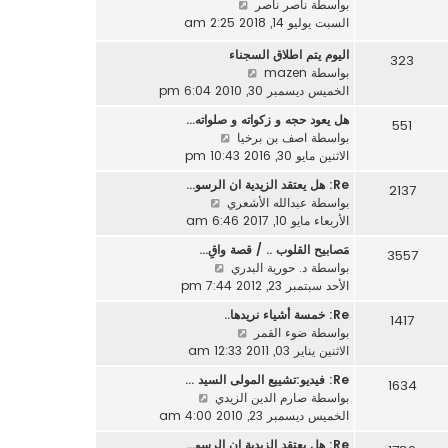
ش
بواسطة
ناصر ناصر
آ
ش
ا
السبت يوليو 14, 2018 2:25 am
خ
ا
ه
ر
ر
اليوم يتم اطلاق السجناء
د
323
م
ك
ش
بواسطة
mazen
آ
ش
ة
ا
الخميس ديسمبر 30, 2010 6:04 pm
خ
ا
ه
ر
ر
هل يعود حجه و زكواته و صلواته…
551
د
م
ك
ش
بواسطة
اصف بن برخيا
آ
ش
ة
ا
الاثنين مايو 30, 2016 10:43 pm
خ
ا
ه
ر
ر
Re: هل يعتقد الزيدية ان الرسو…
2137
د
م
ك
ش
بواسطة
عبدالله الأشعري
آ
ش
ة
ا
الأربعاء مايو 10, 2017 6:46 am
خ
ا
ه
ر
مَصابيح القلوب .. / قصة واقِ…
ر
3557
د
م
ش
بواسطة
د. حورية البدري
ك
آ
ش
ا
الأحد سبتمبر 23, 2012 7:44 pm
ة
خ
ا
ه
ر
Re: خمسة أشياء نريدها..
ر
1417
د
م
ش
بواسطة
ضوء القمر
ك
آ
ش
ا
الاثنين يناير 03, 2011 12:33 am
ة
خ
ا
ه
ر
Re: فيديو:تشييع المولى السيد …
ر
1634
د
م
ش
بواسطة
صارم الدين الزيدي
ك
آ
ش
ا
الخميس ديسمبر 23, 2010 4:00 am
ة
خ
ا
ه
ر
Re: هل يعتقد الزيدية ان الرسو…
ر