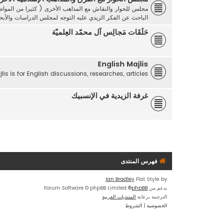
مجلس للحوار والنقاش مع المذاهب الأخرى ( كثيرا من المواضي
الباحث عن الفكر الزيدي عليه التوجه لمجلس الدراسات والأ
حَلَقَات مَجالِس آل محمّد العِلميّة
English Majlis
lis is for English discussions, researches, articles...
غرفة الزيدية في الإنسبيك
فهرس المنتدى
Ian Bradley
Flat Style by
بدعم من
phpBB
® Forum Software © phpBB Limited
الترجمة برعاية
المنتديات العربية
الخصوصية
|
الشروط