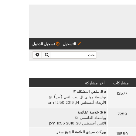
التسجيل
تسجيل الدخول
بحث
بحث متقدم
مشاركات
آخر مشاركة
Re: ماهي المشكلة ؟!
12577
ش
بواسطة
موالي آل بيت النبي (ص)
ا
الأربعاء أغسطس 14, 2019 12:50 pm
ه
Re: خلاصة عقائدية
د
7259
ش
بواسطة
القاسمى
آ
ا
الاثنين أغسطس 20, 2018 11:56 pm
خ
ه
ر
بوركت سيدي العلامة الشيخ سفر …
16580
د
م