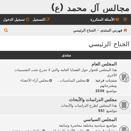
مجالس آل محمد (ع)
الأسئلة المتكررة
التسجيل
تسجيل الدخول
ب
فهرس المنتدى
الجناح الرئيسي
ح
الجناح الرئيسي
ث
منتدى
المجلس العام
هذا المجلس للحوار حول القضايا العامة والتي لا تندرج تحت التقسيمات
الأخرى.
منتديات فرعية:
مجلس المناسبات
،
مجلس آراء الأعضاء
ومقترحاتهم
مواضيع:
2336
مجلس الدراسات والأبحاث
هذا المجلس لطرح الدراسات والأبحاث.
مواضيع:
551
المجلس السياسي
مواضيع سياسية مختلفة معاصرة وسابقة
منتديات فرعية:
مجلس الأخبار المنقولة
،
متابعات حرب صعدة
،