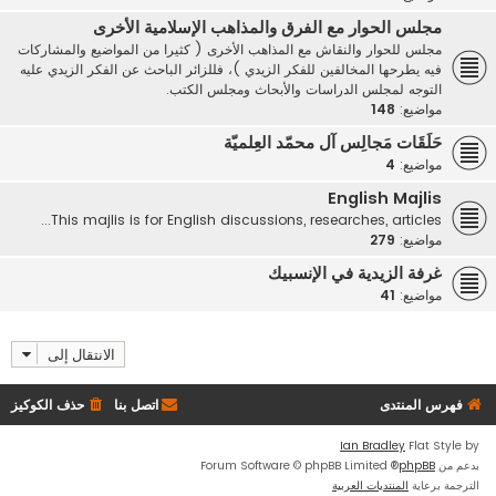
مجلس الحوار مع الفرق والمذاهب الإسلامية الأخرى
مجلس للحوار والنقاش مع المذاهب الأخرى ( كثيرا من المواضيع والمشاركات
فيه يطرحها المخالفين للفكر الزيدي )، فللزائر الباحث عن الفكر الزيدي عليه
التوجه لمجلس الدراسات والأبحاث ومجلس الكتب.
مواضيع:
148
حَلَقَات مَجالِس آل محمّد العِلميّة
مواضيع:
4
English Majlis
This majlis is for English discussions, researches, articles...
مواضيع:
279
غرفة الزيدية في الإنسبيك
مواضيع:
41
الانتقال إلى
فهرس المنتدى
اتصل بنا
حذف الكوكيز
Ian Bradley
Flat Style by
بدعم من
phpBB
® Forum Software © phpBB Limited
الترجمة برعاية
المنتديات العربية