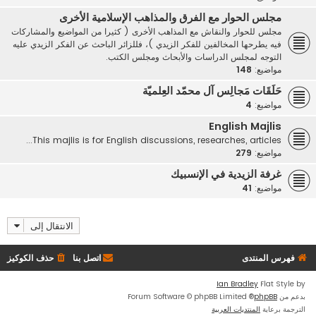
مجلس الحوار مع الفرق والمذاهب الإسلامية الأخرى
مجلس للحوار والنقاش مع المذاهب الأخرى ( كثيرا من المواضيع والمشاركات
فيه يطرحها المخالفين للفكر الزيدي )، فللزائر الباحث عن الفكر الزيدي عليه
التوجه لمجلس الدراسات والأبحاث ومجلس الكتب.
مواضيع:
148
حَلَقَات مَجالِس آل محمّد العِلميّة
مواضيع:
4
English Majlis
This majlis is for English discussions, researches, articles...
مواضيع:
279
غرفة الزيدية في الإنسبيك
مواضيع:
41
الانتقال إلى
فهرس المنتدى
اتصل بنا
حذف الكوكيز
Ian Bradley
Flat Style by
بدعم من
phpBB
® Forum Software © phpBB Limited
الترجمة برعاية
المنتديات العربية