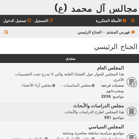
مجالس آل محمد (ع)
الأسئلة المتكررة
التسجيل
تسجيل الدخول
ب
فهرس المنتدى
الجناح الرئيسي
ح
الجناح الرئيسي
ث
منتدى
المجلس العام
هذا المجلس للحوار حول القضايا العامة والتي لا تندرج تحت التقسيمات
الأخرى.
منتديات فرعية:
مجلس المناسبات
،
مجلس آراء الأعضاء
ومقترحاتهم
مواضيع:
2336
مجلس الدراسات والأبحاث
هذا المجلس لطرح الدراسات والأبحاث.
مواضيع:
551
المجلس السياسي
مواضيع سياسية مختلفة معاصرة وسابقة
منتديات فرعية:
مجلس الأخبار المنقولة
،
متابعات حرب صعدة
،