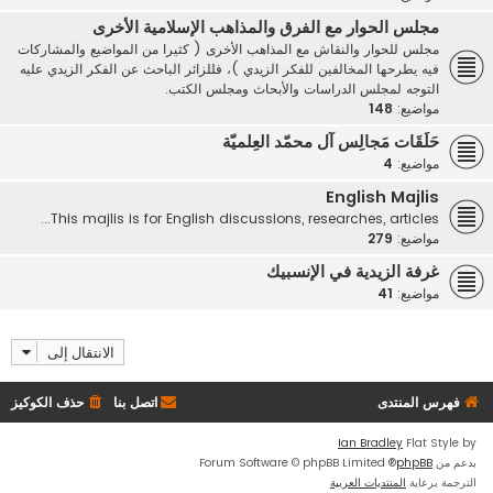
مجلس الحوار مع الفرق والمذاهب الإسلامية الأخرى
مجلس للحوار والنقاش مع المذاهب الأخرى ( كثيرا من المواضيع والمشاركات
فيه يطرحها المخالفين للفكر الزيدي )، فللزائر الباحث عن الفكر الزيدي عليه
التوجه لمجلس الدراسات والأبحاث ومجلس الكتب.
مواضيع:
148
حَلَقَات مَجالِس آل محمّد العِلميّة
مواضيع:
4
English Majlis
This majlis is for English discussions, researches, articles...
مواضيع:
279
غرفة الزيدية في الإنسبيك
مواضيع:
41
الانتقال إلى
فهرس المنتدى
اتصل بنا
حذف الكوكيز
Ian Bradley
Flat Style by
بدعم من
phpBB
® Forum Software © phpBB Limited
الترجمة برعاية
المنتديات العربية