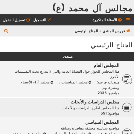
مجالس آل محمد (ع)
الأسئلة المتكررة
التسجيل
تسجيل الدخول
ب
فهرس المنتدى
الجناح الرئيسي
ح
الجناح الرئيسي
ث
منتدى
المجلس العام
هذا المجلس للحوار حول القضايا العامة والتي لا تندرج تحت التقسيمات
الأخرى.
منتديات فرعية:
مجلس المناسبات
،
مجلس آراء الأعضاء
ومقترحاتهم
مواضيع:
2336
مجلس الدراسات والأبحاث
هذا المجلس لطرح الدراسات والأبحاث.
مواضيع:
551
المجلس السياسي
مواضيع سياسية مختلفة معاصرة وسابقة
منتديات فرعية:
مجلس الأخبار المنقولة
،
متابعات حرب صعدة
،