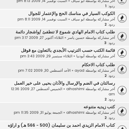
آخر مشاركة بواسطة
ابو سياف
«
السبت نوفمبر 14, 2009 8:13 pm
ردود:
1
الكوكب السيار في مناسك الحج والإعتمار للجوال
آخر مشاركة بواسطة
ابو سياف
«
السبت نوفمبر 14, 2009 8:11 pm
ردود:
2
طلب كتاب الامام الهادي شموع لا تنطفئ /واشجار دائمة
آخر مشاركة بواسطة
حسين ياسر
«
الثلاثاء أكتوبر 27, 2009 3:17 pm
ردود:
3
قائمة الكتب حسب الترتيب الأبجدي بالتعاون مع قوقل
آخر مشاركة بواسطة
أبودنيا
«
الثلاثاء سبتمبر 29, 2009 3:43 pm
طلب كتاب الاحكام
آخر مشاركة بواسطة
ayad
«
الأحد أغسطس 30, 2009 7:02 pm
ردود:
2
رسالتان في الضم والإرسال والأذان بحيى على خير العمل
آخر مشاركة بواسطة
alhashimi
«
الخميس أغسطس 27, 2009 12:36
am
ردود:
2
كتب زيديه متنوعه
آخر مشاركة بواسطة
alhashimi
«
الجمعة يوليو 31, 2009 11:35 pm
ردود:
2
كتاب الامام الزيدي احمد بن سليمان (500 - 566 هـ) و اراؤه