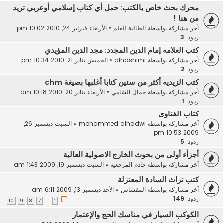
محرك بحث خاص بالكتب: حمل أي كتاب إسلامي أوعربي تريد
من هنا !
آخر مشاركة بواسطة
الطالبة للعلم
«
الأربعاء فبراير 24, 2010 10:02 pm
ردود:
3
كتب العلامه إمام الدين المجدد: مجد الدين المؤيدي
آخر مشاركة بواسطة
alhashimi
«
الخميس يناير 21, 2010 10:34 pm
ردود:
2
كتب الزيديه أكثر من ستين كتابا أغلبها بصيغة chm
آخر مشاركة بواسطة
جمال الشامي
«
الأربعاء يناير 20, 2010 10:18 am
ردود:
1
كتاب الفتاوى
آخر مشاركة بواسطة
mohammed alhadwi
«
السبت ديسمبر 26,
2009 10:53 pm
ردود:
5
أجزأء أولى من بحوث الخارج الاصولية العالية
آخر مشاركة بواسطة
خادم المرجعية
«
السبت ديسمبر 19, 2009 1:43 am
كتب تراث السادة المعتزلة
آخر مشاركة بواسطة
المقشاش
«
الأحد ديسمبر 13, 2009 6:11 am
ردود:
149
10
9
8
7
1
…
الكوكب السيار في مناسك الحج والإعتمار