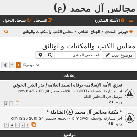
مجالس آل محمد (ع)
الأسئلة المتكررة
التسجيل
تسجيل الدخول
ب
فهرس المنتدى
الجناح الثقافي
مجلس الكتب والمكتبات والوثائق
ح
مجلس الكتب والمكتبات والوثائق
ث
بحث
بحث متقدم
موضوع جديد
81 موضوعًا
2
1
التالي
إعلانات
نعزي الأمة الإسلامية بوفاة السيد العلامة/ بدر الدين الحوثي
آخر مشاركة بواسطة
GBEELY
«
الثلاثاء ديسمبر 14, 2010 6:45 pm
مرسل في
المجلس العام
ردود:
23
2
1
* مكتبة مجالس آل محمد (ع) الشاملة *
آخر مشاركة بواسطة
almowali
«
الجمعة سبتمبر 24, 2010 12:26 am
ردود:
68
5
4
3
2
1
مواضيع