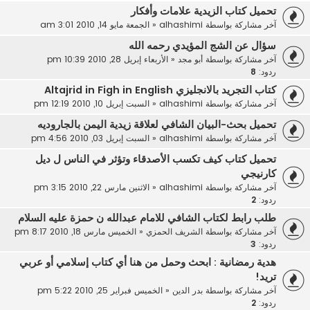
تحميل كتاب الزيدية علامات وأفكار
آخر مشاركة بواسطة
alhashimi
«
الجمعة مايو 14, 2010 3:01 am
سؤال عن الشج المؤيدي رحمه الله
آخر مشاركة بواسطة
أبو مجد
«
الأربعاء إبريل 28, 2010 10:39 pm
ردود:
8
كتاب التجريد بالانجليزي Altajrid in Figh in English
آخر مشاركة بواسطة
alhashimi
«
السبت إبريل 10, 2010 12:19 pm
تحميل بحث-البيان الشافي لعلاقة زيدية اليمن بالجاروديه
آخر مشاركة بواسطة
alhashimi
«
السبت إبريل 03, 2010 4:56 pm
تحميل كتاب كيف تكسب الأصدقاء وتؤثر في الناس ل ديل
كارنيجي
آخر مشاركة بواسطة
alhashimi
«
الاثنين مارس 22, 2010 3:15 pm
ردود:
2
طلب رابط لكتاب الشافي للامام عبدالله ن حمزة عليه السلام
آخر مشاركة بواسطة
الشريف الحمزي
«
الخميس مارس 18, 2010 8:17 pm
ردود:
3
هدية رمضانية : ابحث وحمل من هنا أي كتاب إسلامي أو عربي
تريد!
آخر مشاركة بواسطة
بدر الدين
«
الخميس فبراير 25, 2010 5:22 pm
ردود:
2