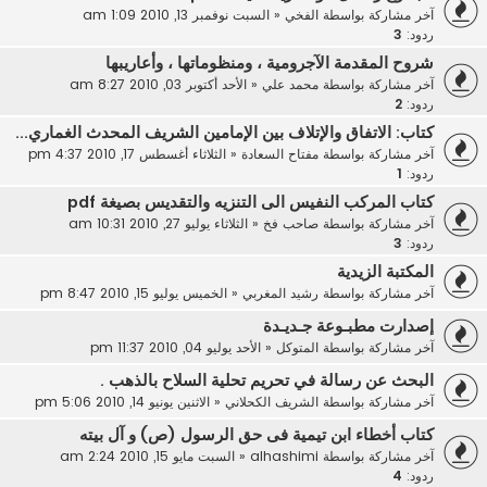
آخر مشاركة بواسطة
الفخي
«
السبت نوفمبر 13, 2010 1:09 am
ردود:
3
شروح المقدمة الآجرومية ، ومنظوماتها ، وأعاريبها
آخر مشاركة بواسطة
محمد علي
«
الأحد أكتوبر 03, 2010 8:27 am
ردود:
2
كتاب: الاتفاق والإتلاف بين الإمامين الشريف المحدث الغماري...
آخر مشاركة بواسطة
مفتاح السعادة
«
الثلاثاء أغسطس 17, 2010 4:37 pm
ردود:
1
كتاب المركب النفيس الى التنزيه والتقديس بصيغة pdf
آخر مشاركة بواسطة
صاحب فخ
«
الثلاثاء يوليو 27, 2010 10:31 am
ردود:
3
المكتبة الزيدية
آخر مشاركة بواسطة
رشيد المغربي
«
الخميس يوليو 15, 2010 8:47 pm
إصدارت مطبـوعة جـديـدة
آخر مشاركة بواسطة
المتوكل
«
الأحد يوليو 04, 2010 11:37 pm
البحث عن رسالة في تحريم تحلية السلاح بالذهب .
آخر مشاركة بواسطة
الشريف الكحلاني
«
الاثنين يونيو 14, 2010 5:06 pm
كتاب أخطاء ابن تيمية فى حق الرسول (ص) و آل بيته
آخر مشاركة بواسطة
alhashimi
«
السبت مايو 15, 2010 2:24 am
ردود:
4