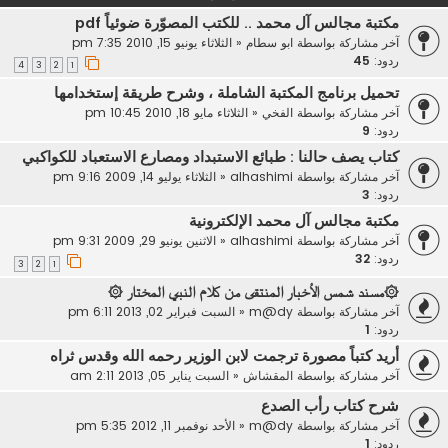
مكتبة مجالس آل محمد .. للكتب المصوّرة ضوئياً pdf
آخر مشاركة بواسطة
ابو سطام
«
الثلاثاء يونيو 15, 2010 7:35 pm
ردود:
45
4
3
2
1
تحميل برنامج المكتبة الشاملة ، وشرح طريقة إستخدامها
آخر مشاركة بواسطة
الفخي
«
الثلاثاء مايو 18, 2010 10:45 pm
ردود:
9
كتاب يصف حالنا : طبائع الاستبداد ومصارع الاستعباد للكواكبي
آخر مشاركة بواسطة
alhashimi
«
الثلاثاء يوليو 14, 2009 9:16 pm
ردود:
3
مكتبة مجالس آل محمد الإلكترونية
آخر مشاركة بواسطة
alhashimi
«
الاثنين يونيو 29, 2009 9:31 pm
ردود:
32
3
2
1
۞مسند شمس الأخبار المنتقى من كلام النبي المختار ۞
آخر مشاركة بواسطة
m@dy
«
السبت فبراير 02, 2013 6:11 pm
ردود:
1
أريد كتباً مصورة ترجمت لابن الوزير رحمه الله وقدس ثراه
آخر مشاركة بواسطة
المقشاش
«
السبت يناير 05, 2013 2:11 am
شرح كتاب رأب الصدع
آخر مشاركة بواسطة
m@dy
«
الأحد نوفمبر 11, 2012 5:35 pm
ردود:
1