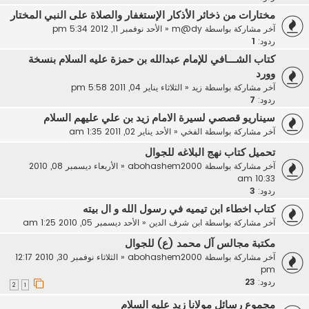
مختارات من ذخائر الأذكار الإستغفار والصلاة على النبي المختار
آخر مشاركة بواسطة
m@dy
«
الأحد نوفمبر 11, 2012 5:34 pm
ردود:
1
كتاب الشـــافي للإمام عبدالله بن حمزة عليه السلام بنسخة
وورد
آخر مشاركة بواسطة
زيد
«
الثلاثاء يناير 04, 2011 5:58 pm
ردود:
7
سيناريو قصصي لسيرة الامام زيد بن علي عليهم السلام
آخر مشاركة بواسطة
الفخي
«
الأحد يناير 02, 2011 1:35 am
تحميل كتاب نهج البلاغه للجوال
آخر مشاركة بواسطة
abohashem2000
«
الأربعاء ديسمبر 08, 2010
10:33 am
ردود:
3
كتاب اخطاء ابن تيميه في رسول الله و ال بيته
آخر مشاركة بواسطة
ابن شرف الدين
«
الأحد ديسمبر 05, 2010 1:25 am
مكتبة مجالس آل محمد (ع) للجوال
آخر مشاركة بواسطة
abohashem2000
«
الثلاثاء نوفمبر 30, 2010 12:17
pm
ردود:
23
2
1
مجموع رسائل مولانا زيد عليه السلام