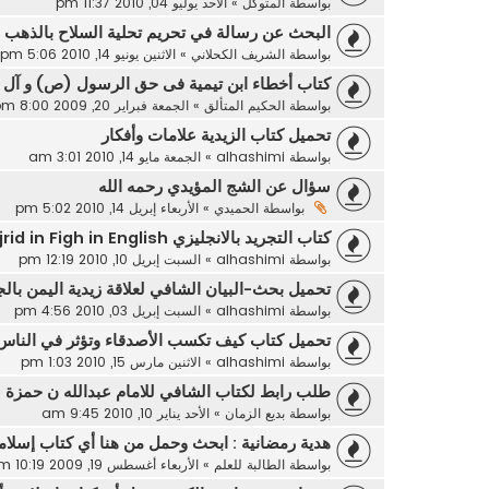
بواسطة
المتوكل
»
الأحد يوليو 04, 2010 11:37 pm
البحث عن رسالة في تحريم تحلية السلاح بالذهب .
بواسطة
الشريف الكحلاني
»
الاثنين يونيو 14, 2010 5:06 pm
كتاب أخطاء ابن تيمية فى حق الرسول (ص) و آل ب
بواسطة
الحكيم المتألق
»
الجمعة فبراير 20, 2009 8:00 pm
تحميل كتاب الزيدية علامات وأفكار
بواسطة
alhashimi
»
الجمعة مايو 14, 2010 3:01 am
سؤال عن الشج المؤيدي رحمه الله
بواسطة
الحميدي
»
الأربعاء إبريل 14, 2010 5:02 pm
كتاب التجريد بالانجليزي Altajrid in Figh in English
بواسطة
alhashimi
»
السبت إبريل 10, 2010 12:19 pm
تحميل بحث-البيان الشافي لعلاقة زيدية اليمن بالج
بواسطة
alhashimi
»
السبت إبريل 03, 2010 4:56 pm
تحميل كتاب كيف تكسب الأصدقاء وتؤثر في الناس
بواسطة
alhashimi
»
الاثنين مارس 15, 2010 1:03 pm
طلب رابط لكتاب الشافي للامام عبدالله ن حمزة ع
بواسطة
بديع الزمان
»
الأحد يناير 10, 2010 9:45 am
هدية رمضانية : ابحث وحمل من هنا أي كتاب إسلام
بواسطة
الطالبة للعلم
»
الأربعاء أغسطس 19, 2009 10:19 pm