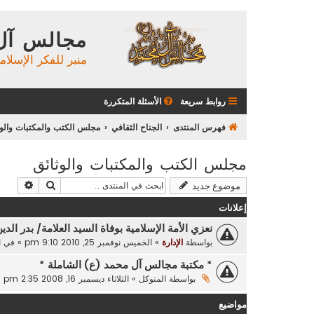
مجالس آل
منبر للفكر الإسلام
روابط سريعة
الأسئلة المتكررة
فهرس المنتدى
الجناح الثقافي
مجلس الكتب والمكتبات والوث
مجلس الكتب والمكتبات والوثائق
بحث
بحث م
موضوع جديد
إعلانات
نعزي الأمة الإسلامية بوفاة السيد العلامة/ بدر الدي
بواسطة
الإدارة
»
الخميس نوفمبر 25, 2010 9:10 pm
» في
ا
* مكتبة مجالس آل محمد (ع) الشاملة *
بواسطة
المتوكل
»
الثلاثاء ديسمبر 16, 2008 2:35 pm
مواضيع