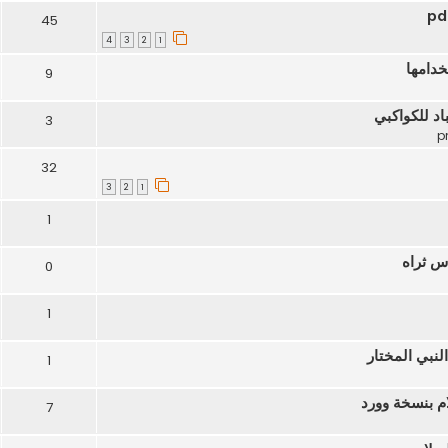
45
4
3
2
1
خدامها
9
اد للكواكبي
3
32
3
2
1
1
دس ثراه
0
1
لنبي المختار
1
ام بنسخة وورد
7