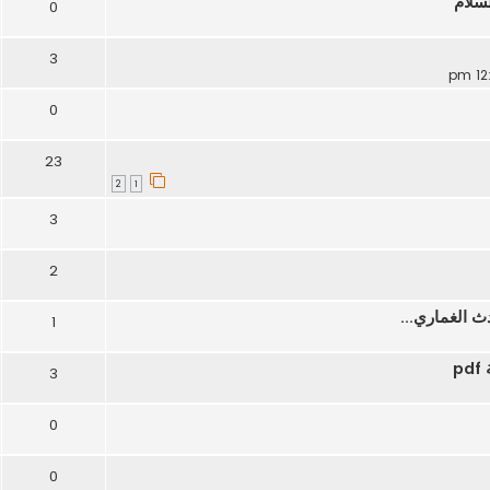
سلام
0
3
0
23
2
1
3
2
ث الغماري...
1
p
3
0
0