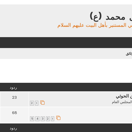
 محمد (ع)
ي المستنير بأهل البيت عليهم السلام
ائق
تقدم
ردود
ن الحوثي
23
لمجلس العام
2
1
68
5
4
3
2
1
ردود