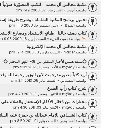
مكتبة مجالس آل محمد .. للكتب المصوّرة ضوئياً pdf
بواسطة
أبودنيا
»
الاثنين يناير 07, 2008 1:49 am
تحميل برنامج المكتبة الشاملة ، وشرح طريقة إست
بواسطة
المتوكل
»
الاثنين ديسمبر 15, 2008 11:10 pm
كتاب يصف حالنا : طبائع الاستبداد ومصارع الاستعب
بواسطة
صوت الحرية
»
السبت إبريل 18, 2009 9:08 pm
مكتبة مجالس آل محمد الإلكترونية
بواسطة
Nader
»
السبت مارس 18, 2006 12:14 pm
۞مسند شمس الأخبار المنتقى من كلام النبي المختار ۞
بواسطة
m@dy
»
الأحد نوفمبر 11, 2012 5:32 pm
أريد كتباً مصورة ترجمت لابن الوزير رحمه الله وق
بواسطة
المقشاش
»
السبت يناير 05, 2013 2:11 am
شرح كتاب رأب الصدع
بواسطة
m@dy
»
الاثنين ديسمبر 13, 2010 4:29 pm
مختارات من ذخائر الأذكار الإستغفار والصلاة على ا
بواسطة
m@dy
»
الاثنين يناير 03, 2011 4:36 pm
كتاب الشـــافي للإمام عبدالله بن حمزة عليه السل
بواسطة
أحمد يحيى
»
السبت يناير 01, 2011 8:50 pm