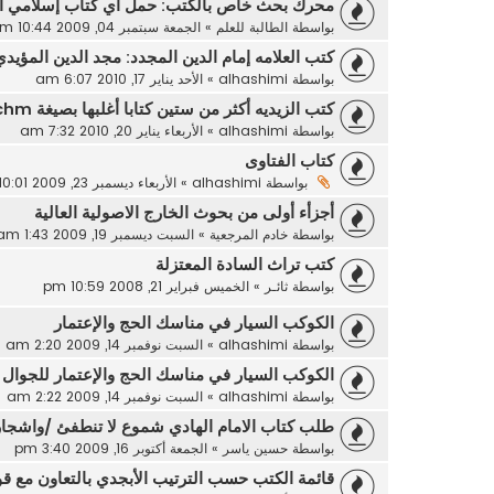
محرك بحث خاص بالكتب: حمل أي كتاب إسلامي أوع
بواسطة
الطالبة للعلم
»
الجمعة سبتمبر 04, 2009 10:44 pm
كتب العلامه إمام الدين المجدد: مجد الدين المؤيدي
بواسطة
alhashimi
»
الأحد يناير 17, 2010 6:07 am
كتب الزيديه أكثر من ستين كتابا أغلبها بصيغة chm
بواسطة
alhashimi
»
الأربعاء يناير 20, 2010 7:32 am
كتاب الفتاوى
بواسطة
alhashimi
»
الأربعاء ديسمبر 23, 2009 10:01 pm
أجزأء أولى من بحوث الخارج الاصولية العالية
بواسطة
خادم المرجعية
»
السبت ديسمبر 19, 2009 1:43 am
كتب تراث السادة المعتزلة
بواسطة
ثائـر
»
الخميس فبراير 21, 2008 10:59 pm
الكوكب السيار في مناسك الحج والإعتمار
بواسطة
alhashimi
»
السبت نوفمبر 14, 2009 2:20 am
الكوكب السيار في مناسك الحج والإعتمار للجوال
بواسطة
alhashimi
»
السبت نوفمبر 14, 2009 2:22 am
طلب كتاب الامام الهادي شموع لا تنطفئ /واشجار
بواسطة
حسين ياسر
»
الجمعة أكتوبر 16, 2009 3:40 pm
قائمة الكتب حسب الترتيب الأبجدي بالتعاون مع ق