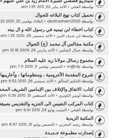
سيناريو قصصي لسيرة الامام زيد بن علي عليهم ال
بواسطة
الفخي
»
الأحد يناير 02, 2011 1:35 am
تحميل كتاب نهج البلاغه للجوال
بواسطة
abohashem2000
»
الثلاثاء نوفمبر 30, 2010 12:23 pm
كتاب اخطاء ابن تيميه في رسول الله و ال بيته
بواسطة
ابن شرف الدين
»
الأحد ديسمبر 05, 2010 1:25 am
مكتبة مجالس آل محمد (ع) للجوال
بواسطة
جمال الشامي
»
الأحد مارس 29, 2009 10:18 pm
مجموع رسائل مولانا زيد عليه السلام
بواسطة
m@dy
»
الخميس نوفمبر 11, 2010 7:11 pm
شروح المقدمة الآجرومية ، ومنظوماتها ، وأعاريبها
بواسطة
الحكيم المتألق
»
الأحد سبتمبر 26, 2010 6:52 pm
كتاب: الاتفاق والإتلاف بين الإمامين الشريف المحد
بواسطة
أويس الكوثري
»
الأحد أغسطس 15, 2010 11:26 pm
كتاب المركب النفيس الى التنزيه والتقديس بصيغة df
بواسطة
الفخي
»
السبت يوليو 24, 2010 9:41 pm
المكتبة الزيدية
بواسطة
رشيد المغربي
»
الخميس يوليو 15, 2010 8:47 pm
إصدارت مطبـوعة جـديـدة