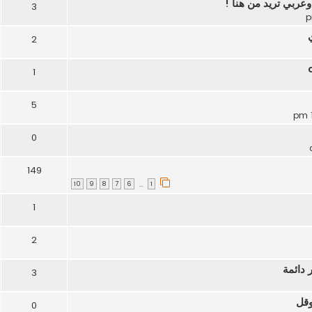
ربي تريد من هنا !
3
2
1
5
0
149
10
9
8
7
6
1
…
1
2
 دائمة
3
وقل
0