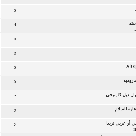
0
يته
4
0
8
0
اروديه
0
 ل ديل كارنيجي
2
ليه السلام
3
ي أو عربي تريد!
2