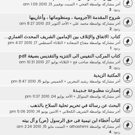
آخر مشاركة بواسطة
الفخي
«
السبت نوفمبر 13, 2010 1:09 am
ردود:
3
شروح المقدمة الآجرومية ، ومنظوماتها ، وأعاريبها
آخر مشاركة بواسطة
محمد علي
«
الأحد أكتوبر 03, 2010 8:27 am
ردود:
2
كتاب: الاتفاق والإتلاف بين الإمامين الشريف المحدث الغماري...
آخر مشاركة بواسطة
مفتاح السعادة
«
الثلاثاء أغسطس 17, 2010 4:37 pm
ردود:
1
كتاب المركب النفيس الى التنزيه والتقديس بصيغة pdf
آخر مشاركة بواسطة
صاحب فخ
«
الثلاثاء يوليو 27, 2010 10:31 am
ردود:
3
المكتبة الزيدية
آخر مشاركة بواسطة
رشيد المغربي
«
الخميس يوليو 15, 2010 8:47 pm
إصدارت مطبـوعة جـديـدة
آخر مشاركة بواسطة
المتوكل
«
الأحد يوليو 04, 2010 11:37 pm
البحث عن رسالة في تحريم تحلية السلاح بالذهب .
آخر مشاركة بواسطة
الشريف الكحلاني
«
الاثنين يونيو 14, 2010 5:06 pm
كتاب أخطاء ابن تيمية فى حق الرسول (ص) و آل بيته
آخر مشاركة بواسطة
alhashimi
«
السبت مايو 15, 2010 2:24 am
ردود:
4