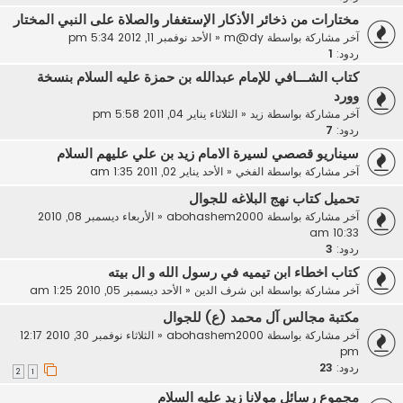
مختارات من ذخائر الأذكار الإستغفار والصلاة على النبي المختار
آخر مشاركة بواسطة
m@dy
«
الأحد نوفمبر 11, 2012 5:34 pm
ردود:
1
كتاب الشـــافي للإمام عبدالله بن حمزة عليه السلام بنسخة
وورد
آخر مشاركة بواسطة
زيد
«
الثلاثاء يناير 04, 2011 5:58 pm
ردود:
7
سيناريو قصصي لسيرة الامام زيد بن علي عليهم السلام
آخر مشاركة بواسطة
الفخي
«
الأحد يناير 02, 2011 1:35 am
تحميل كتاب نهج البلاغه للجوال
آخر مشاركة بواسطة
abohashem2000
«
الأربعاء ديسمبر 08, 2010
10:33 am
ردود:
3
كتاب اخطاء ابن تيميه في رسول الله و ال بيته
آخر مشاركة بواسطة
ابن شرف الدين
«
الأحد ديسمبر 05, 2010 1:25 am
مكتبة مجالس آل محمد (ع) للجوال
آخر مشاركة بواسطة
abohashem2000
«
الثلاثاء نوفمبر 30, 2010 12:17
pm
ردود:
23
2
1
مجموع رسائل مولانا زيد عليه السلام