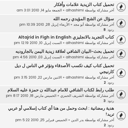
تحميل كتاب الزيدية علامات وأفكار
آخر مشاركة بواسطة
alhashimi
«
الجمعة مايو 14, 2010 3:01 am
سؤال عن الشج المؤيدي رحمه الله
آخر مشاركة بواسطة
أبو مجد
«
الأربعاء إبريل 28, 2010 10:39 pm
ردود:
8
كتاب التجريد بالانجليزي Altajrid in Figh in English
آخر مشاركة بواسطة
alhashimi
«
السبت إبريل 10, 2010 12:19 pm
تحميل بحث-البيان الشافي لعلاقة زيدية اليمن بالجاروديه
آخر مشاركة بواسطة
alhashimi
«
السبت إبريل 03, 2010 4:56 pm
تحميل كتاب كيف تكسب الأصدقاء وتؤثر في الناس ل ديل
كارنيجي
آخر مشاركة بواسطة
alhashimi
«
الاثنين مارس 22, 2010 3:15 pm
ردود:
2
طلب رابط لكتاب الشافي للامام عبدالله ن حمزة عليه السلام
آخر مشاركة بواسطة
الشريف الحمزي
«
الخميس مارس 18, 2010 8:17 pm
ردود:
3
هدية رمضانية : ابحث وحمل من هنا أي كتاب إسلامي أو عربي
تريد!
آخر مشاركة بواسطة
بدر الدين
«
الخميس فبراير 25, 2010 5:22 pm
ردود:
2