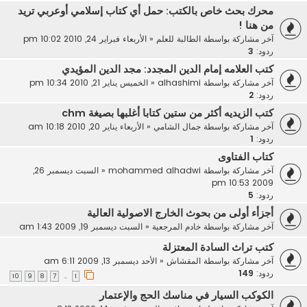
محرك بحث خاص بالكتب: حمل أي كتاب إسلامي أوعربي تريد
من هنا !
آخر مشاركة بواسطة
الطالبة للعلم
«
الأربعاء فبراير 24, 2010 10:02 pm
ردود:
3
كتب العلامه إمام الدين المجدد: مجد الدين المؤيدي
آخر مشاركة بواسطة
alhashimi
«
الخميس يناير 21, 2010 10:34 pm
ردود:
2
كتب الزيديه أكثر من ستين كتابا أغلبها بصيغة chm
آخر مشاركة بواسطة
جمال الشامي
«
الأربعاء يناير 20, 2010 10:18 am
ردود:
1
كتاب الفتاوى
آخر مشاركة بواسطة
mohammed alhadwi
«
السبت ديسمبر 26,
2009 10:53 pm
ردود:
5
أجزأء أولى من بحوث الخارج الاصولية العالية
آخر مشاركة بواسطة
خادم المرجعية
«
السبت ديسمبر 19, 2009 1:43 am
كتب تراث السادة المعتزلة
آخر مشاركة بواسطة
المقشاش
«
الأحد ديسمبر 13, 2009 6:11 am
ردود:
149
10
9
8
7
1
…
الكوكب السيار في مناسك الحج والإعتمار