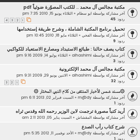
مكتبة مجالس آل محمد .. للكتب المصوّرة ضوئياً pdf
آخر مشاركة بواسطة
ابو سطام
«
الثلاثاء يونيو 15, 2010 7:35 pm
ردود:
45
4
3
2
1
تحميل برنامج المكتبة الشاملة ، وشرح طريقة إستخدامها
آخر مشاركة بواسطة
الفخي
«
الثلاثاء مايو 18, 2010 10:45 pm
ردود:
9
كتاب يصف حالنا : طبائع الاستبداد ومصارع الاستعباد للكواكبي
آخر مشاركة بواسطة
alhashimi
«
الثلاثاء يوليو 14, 2009 9:16 pm
ردود:
3
مكتبة مجالس آل محمد الإلكترونية
آخر مشاركة بواسطة
alhashimi
«
الاثنين يونيو 29, 2009 9:31 pm
ردود:
32
3
2
1
۞مسند شمس الأخبار المنتقى من كلام النبي المختار ۞
آخر مشاركة بواسطة
m@dy
«
السبت فبراير 02, 2013 6:11 pm
ردود:
1
أريد كتباً مصورة ترجمت لابن الوزير رحمه الله وقدس ثراه
آخر مشاركة بواسطة
المقشاش
«
السبت يناير 05, 2013 2:11 am
شرح كتاب رأب الصدع
آخر مشاركة بواسطة
m@dy
«
الأحد نوفمبر 11, 2012 5:35 pm
ردود:
1