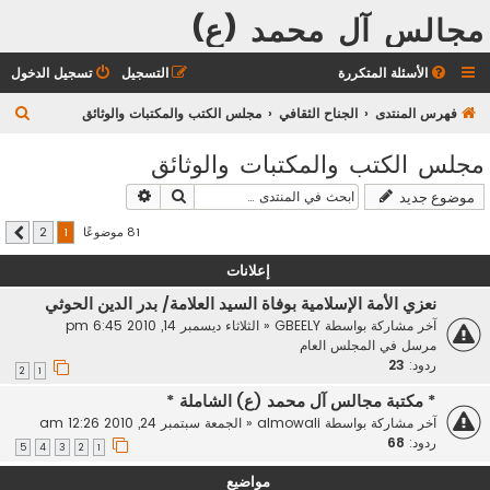
مجالس آل محمد (ع)
الأسئلة المتكررة
التسجيل
تسجيل الدخول
ب
فهرس المنتدى
الجناح الثقافي
مجلس الكتب والمكتبات والوثائق
ح
مجلس الكتب والمكتبات والوثائق
ث
بحث
بحث متقدم
موضوع جديد
81 موضوعًا
2
1
التالي
إعلانات
نعزي الأمة الإسلامية بوفاة السيد العلامة/ بدر الدين الحوثي
آخر مشاركة بواسطة
GBEELY
«
الثلاثاء ديسمبر 14, 2010 6:45 pm
مرسل في
المجلس العام
ردود:
23
2
1
* مكتبة مجالس آل محمد (ع) الشاملة *
آخر مشاركة بواسطة
almowali
«
الجمعة سبتمبر 24, 2010 12:26 am
ردود:
68
5
4
3
2
1
مواضيع