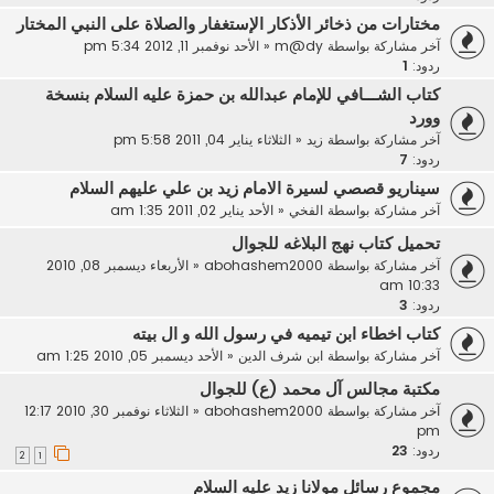
مختارات من ذخائر الأذكار الإستغفار والصلاة على النبي المختار
آخر مشاركة بواسطة
m@dy
«
الأحد نوفمبر 11, 2012 5:34 pm
ردود:
1
كتاب الشـــافي للإمام عبدالله بن حمزة عليه السلام بنسخة
وورد
آخر مشاركة بواسطة
زيد
«
الثلاثاء يناير 04, 2011 5:58 pm
ردود:
7
سيناريو قصصي لسيرة الامام زيد بن علي عليهم السلام
آخر مشاركة بواسطة
الفخي
«
الأحد يناير 02, 2011 1:35 am
تحميل كتاب نهج البلاغه للجوال
آخر مشاركة بواسطة
abohashem2000
«
الأربعاء ديسمبر 08, 2010
10:33 am
ردود:
3
كتاب اخطاء ابن تيميه في رسول الله و ال بيته
آخر مشاركة بواسطة
ابن شرف الدين
«
الأحد ديسمبر 05, 2010 1:25 am
مكتبة مجالس آل محمد (ع) للجوال
آخر مشاركة بواسطة
abohashem2000
«
الثلاثاء نوفمبر 30, 2010 12:17
pm
ردود:
23
2
1
مجموع رسائل مولانا زيد عليه السلام