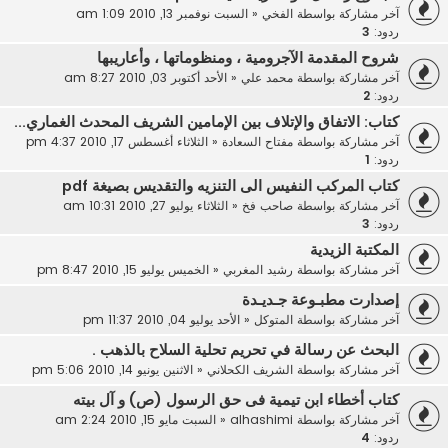
آخر مشاركة بواسطة
الفخي
«
السبت نوفمبر 13, 2010 1:09 am
ردود:
3
شروح المقدمة الآجرومية ، ومنظوماتها ، وأعاريبها
آخر مشاركة بواسطة
محمد علي
«
الأحد أكتوبر 03, 2010 8:27 am
ردود:
2
كتاب: الاتفاق والإتلاف بين الإمامين الشريف المحدث الغماري...
آخر مشاركة بواسطة
مفتاح السعادة
«
الثلاثاء أغسطس 17, 2010 4:37 pm
ردود:
1
كتاب المركب النفيس الى التنزيه والتقديس بصيغة pdf
آخر مشاركة بواسطة
صاحب فخ
«
الثلاثاء يوليو 27, 2010 10:31 am
ردود:
3
المكتبة الزيدية
آخر مشاركة بواسطة
رشيد المغربي
«
الخميس يوليو 15, 2010 8:47 pm
إصدارت مطبـوعة جـديـدة
آخر مشاركة بواسطة
المتوكل
«
الأحد يوليو 04, 2010 11:37 pm
البحث عن رسالة في تحريم تحلية السلاح بالذهب .
آخر مشاركة بواسطة
الشريف الكحلاني
«
الاثنين يونيو 14, 2010 5:06 pm
كتاب أخطاء ابن تيمية فى حق الرسول (ص) و آل بيته
آخر مشاركة بواسطة
alhashimi
«
السبت مايو 15, 2010 2:24 am
ردود:
4