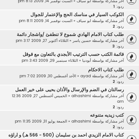
آخر مشاركة بواسطة
ابو سياف
«
السبت نوفمبر 14, 2009 8:13 pm
ردود:
1
الكوكب السيار في مناسك الحج والإعتمار للجوال
آخر مشاركة بواسطة
ابو سياف
«
السبت نوفمبر 14, 2009 8:11 pm
ردود:
2
طلب كتاب الامام الهادي شموع لا تنطفئ /واشجار دائمة
آخر مشاركة بواسطة
حسين ياسر
«
الثلاثاء أكتوبر 27, 2009 3:17 pm
ردود:
3
قائمة الكتب حسب الترتيب الأبجدي بالتعاون مع قوقل
آخر مشاركة بواسطة
أبودنيا
«
الثلاثاء سبتمبر 29, 2009 3:43 pm
طلب كتاب الاحكام
آخر مشاركة بواسطة
ayad
«
الأحد أغسطس 30, 2009 7:02 pm
ردود:
2
رسالتان في الضم والإرسال والأذان بحيى على خير العمل
آخر مشاركة بواسطة
alhashimi
«
الخميس أغسطس 27, 2009 12:36
am
ردود:
2
كتب زيديه متنوعه
آخر مشاركة بواسطة
alhashimi
«
الجمعة يوليو 31, 2009 11:35 pm
ردود:
2
كتاب الامام الزيدي احمد بن سليمان (500 - 566 هـ) و اراؤه