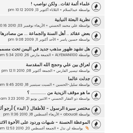
علماء أئمة ثقات.. ولكن نواصب !
بواسطة
عبدالسلام
»
الثلاثاء أكتوبر 13, 2009 10:12 pm
نظرية البعثة النيابية
بواسطة
علي محمد الحسني
»
الأربعاء نوفمبر 03, 2010 10:16 am
بعض عقائد .. أهل السنة والجماعة ... من مصادرها
بواسطة
حسين ياسر
»
الأحد أكتوبر 11, 2009 9:08 pm
هل نشهد ظهور مذهب جديد في اليمن تحت مسمى ال
بواسطة
ALYEMANI100
»
الجمعة مارس 26, 2010 5:34 pm
لعراق بين علي وحجج الله المقدسة
بواسطة
تيسير الفارس
»
الجمعة أكتوبر 08, 2010 12:11 pm
جدلت عالما
بواسطة
سليل-الحسين
»
السبت سبتمبر 18, 2010 9:45 am
ما هو موقف الزيدية من ............. ؟
بواسطة
ذو الفقار الحسني
»
الاثنين يونيو 21, 2010 3:23 am
مختصر سيرة الرسول - للأطفال ( البدء ) أرجو أل
بواسطة
abouali
»
الأربعاء أغسطس 18, 2010 11:36 pm
الموعظة الحسنة - شبهات وردود على الأخوة الاث
بواسطة
لن نذل
»
الجمعة أغسطس 20, 2010 12:53 am