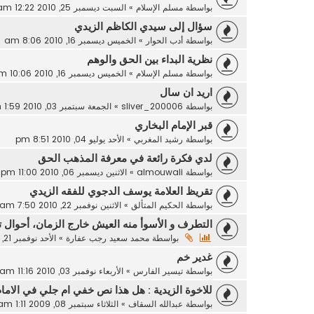
بواسطة
مسلم الإسلام
»
السبت ديسمبر 25, 2010 12:22 am
سؤال إلى سيدي الكاظم الزيدي
بواسطة
أدب الحوار
»
الخميس ديسمبر 16, 2010 8:06 am
نظرية البداء بين الحق والوهم
بواسطة
مسلم الإسلام
»
الخميس ديسمبر 16, 2010 10:06 pm
اريد ان سال
بواسطة
sliver_200006
»
الجمعة سبتمبر 03, 2010 1:59 am
قبر الإمام البخاري
بواسطة
رشيد المغربي
»
الأحد يوليو 04, 2010 8:51 pm
لدي فكرة رائعة في معرفة المذهب الحق
بواسطة
almouwali
»
الاثنين ديسمبر 06, 2010 11:00 pm
تقريظ العلامة يوسف الدجوي للفقه الزيدي
بواسطة
الحكيم المتألق
»
الاثنين نوفمبر 22, 2010 7:50 am
التطرف و الأسوأ منه العيش خارج الزمان، أحوال ت
بواسطة
محمد سعيد رجب عفارة
»
الأحد نوفمبر 21, 2010 11:19 am
غدير خم
بواسطة
تيسير الفارس
»
الأربعاء نوفمبر 03, 2010 11:16 am
للاخوة الزيدية : هل هذا نص خفي ام جلي في الاما
بواسطة
عبدالله السقاف
»
الثلاثاء سبتمبر 08, 2009 1:11 am