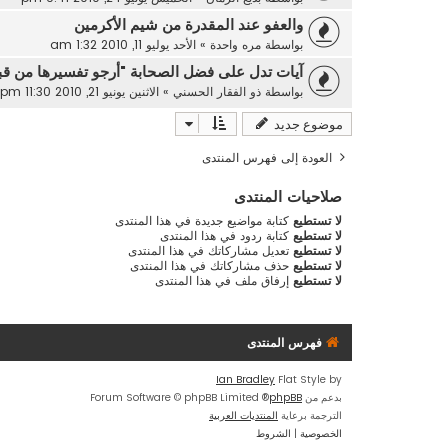
والعفو عند المقدرة من شيم الأكرمين
بواسطة
مره واحدة
»
الأحد يوليو 11, 2010 1:32 am
آيات تدل على فضل الصحابة "أرجو تفسيرها من قب
بواسطة
ذو الفقار الحسني
»
الاثنين يونيو 21, 2010 11:30 pm
موضوع جديد
العودة إلى فهرس المنتدى
صلاحيات المنتدى
لا تستطيع
كتابة مواضيع جديدة في هذا المنتدى
لا تستطيع
كتابة ردود في هذا المنتدى
لا تستطيع
تعديل مشاركاتك في هذا المنتدى
لا تستطيع
حذف مشاركاتك في هذا المنتدى
لا تستطيع
إرفاق ملف في هذا المنتدى
فهرس المنتدى
Ian Bradley
Flat Style by
بدعم من
phpBB
® Forum Software © phpBB Limited
الترجمة برعاية
المنتديات العربية
الخصوصية
|
الشروط