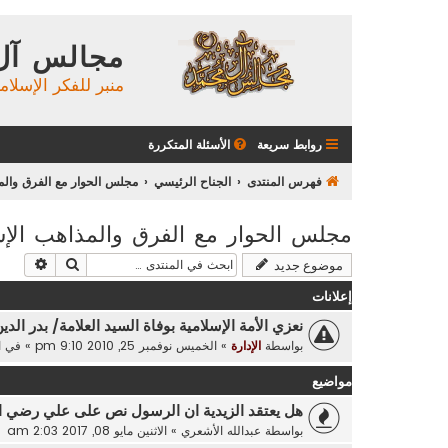
مجالس آل
منبر للفكر الإسلام
روابط سريعة
الأسئلة المتكررة
فهرس المنتدى
الجناح الرئيسي
مجلس الحوار مع الفرق والمذ
مجلس الحوار مع الفرق والمذاهب الإس
بحث
بحث م
موضوع جديد
إعلانات
نعزي الأمة الإسلامية بوفاة السيد العلامة/ بدر الدي
بواسطة
الإدارة
»
الخميس نوفمبر 25, 2010 9:10 pm
» في
ا
مواضيع
هل يعتقد الزيدية ان الرسول نص على علي رضي ال
بواسطة
عبدالله الأشعري
»
الاثنين مايو 08, 2017 2:03 am