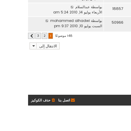
بواسطة
عبدالسلام
18857
الأربعاء يوليو 14, 2010 5:24 am
بواسطة
mohammed alhadwi
50966
السبت يوليو 10, 2010 9:37 pm
148 موضوعًا
3
2
1
التالي
الانتقال إلى
اتصل بنا
حذف الكوكيز