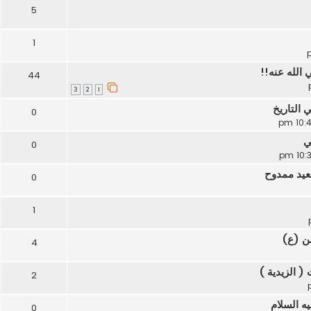
5
1
 الله عنه!!
44
3
2
1
التاريخ
0
ي
0
عيد ممدوح
0
1
سن (ع)
4
( الزيدية )
2
ه السلام
0