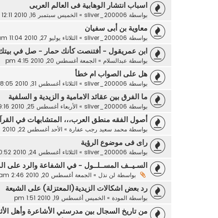
اسباب انتشار الوهابية فى العالم العربى
بواسطة
sliver_200006
»
الخميس سبتمبر 16, 2010 12:11 am
معاوية بن أبى سفيان
بواسطة
sliver_200006
»
الثلاثاء يوليو 27, 2010 11:04 am
ابن عمريقول - أفتنصت كأنك حمار - صل في بيتك
بواسطة
عبدالسلام
»
الجمعة أغسطس 20, 2010 4:15 pm
هل على الصواب ام خطأ
بواسطة
sliver_200006
»
الثلاثاء أغسطس 31, 2010 8:05 am
ما الفرق بين عقائد الامامية و الزيدية و السلفية
بواسطة
sliver_200006
»
الأربعاء أغسطس 25, 2010 9:16 pm
أصول الفقه منطق العرب،،، المتشابهات في القرآن 
بواسطة
محمد سعيد رجب عفارة
»
الأحد أغسطس 22, 2010 2:33 am
راى فى موضوع الرؤية
بواسطة
sliver_200006
»
الثلاثاء أغسطس 24, 2010 10:52 pm
السـيــف المســلــول - في الشفاعة والرد على ا
بواسطة
لن نذل
»
الجمعة أغسطس 20, 2010 2:46 am
رد بعض اشكالات الزيدية(المعتزلة) على الشيعة
بواسطة
المودة
»
الخميس أغسطس 19, 2010 1:51 pm
من تاريخ السجال بين مدرستي الأشاعرة وأهل الأ