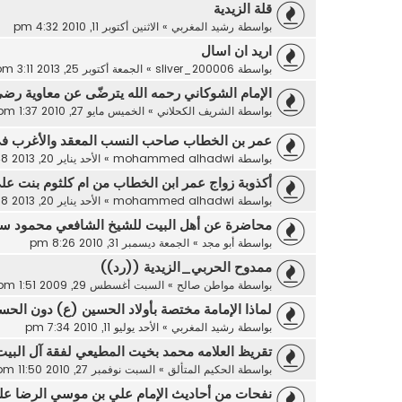
قلة الزيدية
بواسطة
رشيد المغربي
»
الاثنين أكتوبر 11, 2010 4:32 pm
اريد ان اسال
بواسطة
sliver_200006
»
الجمعة أكتوبر 25, 2013 3:11 pm
الإمام الشوكاني رحمه الله يترضّى عن معاوية رضي
بواسطة
الشريف الكحلاني
»
الخميس مايو 27, 2010 1:37 pm
عمر بن الخطاب صاحب النسب المعقد والأغرب في 
بواسطة
mohammed alhadwi
»
الأحد يناير 20, 2013 10:48 pm
أكذوبة زواج عمر ابن الخطاب من ام كلثوم بنت عل
بواسطة
mohammed alhadwi
»
الأحد يناير 20, 2013 10:38 pm
محاضرة عن أهل البيت للشيخ الشافعي محمود س
بواسطة
أبو مجد
»
الجمعة ديسمبر 31, 2010 8:26 pm
ممدوح الحربي_الزيدية ((رد))
بواسطة
مواطن صالح
»
السبت أغسطس 29, 2009 1:51 pm
لماذا الإمامة مختصة بأولاد الحسين (ع) دون الح
بواسطة
رشيد المغربي
»
الأحد يوليو 11, 2010 7:34 pm
تقريظ العلامه محمد بخيت المطيعي لفقة آل البيت 
بواسطة
الحكيم المتألق
»
السبت نوفمبر 27, 2010 11:50 pm
نفحات من أحاديث الإمام علي بن موسي الرضا علي