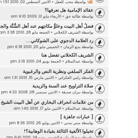
بواسطة
محب للعقل
»
الاثنين أغسطس 02, 2010 1:51 pm
عقائد الإمامية هل نعرفها؟
بواسطة
طالبة حق
»
الأربعاء مايو 13, 2009 9:10 am
فضلُ أهل البيت وعلوُّ مكانتِهم عند أهل السُّنَّة وال
بواسطة
الشريف الكحلاني
»
الجمعة مايو 28, 2010 3:38 pm
رد العلامة الدجوي على الشوكاني....
بواسطة
بديع الزمان
»
الخميس مايو 20, 2010 6:18 pm
الشريف الكحلاني تفضل هنا
بواسطة
عبدالسلام
»
الجمعة يونيو 04, 2010 2:19 pm
الفكر السلفي ونظرية النص والرغبوية
بواسطة
رامي العكراتي
»
الاثنين مارس 15, 2010 1:31 am
صلاة التراويح عند السنة والزيدية
بواسطة
نيران صديقة
»
الاثنين سبتمبر 08, 2008 4:20 pm
من علامات انحراف البخاري عن أهل البيت الشيخ
بواسطة
عبدالسلام
»
الاثنين مايو 17, 2010 1:40 am
[ عبارات جاهزة ]
بواسطة
سني مدني
»
الاثنين يوليو 26, 2010 8:36 pm
تخيلوا الألفية الثالثة بقيادة الوهابية؟!
بواسطة
بديع الزمان
»
الخميس يونيو 24, 2010 9:41 pm