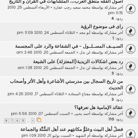
أصول الفقه منطق العرب،،، المتشابهات في القرآن و التاريخ
آخر مشاركة بواسطة
محمد سعيد رجب عفارة
«
الأربعاء أغسطس 25, 2010
11:15 pm
ردود:
4
راى فى موضوع الرؤية
آخر مشاركة بواسطة
أبو مجد
«
الثلاثاء أغسطس 24, 2010 11:09 pm
ردود:
1
السـيــف المســلــول - في الشفاعة والرد على المجسمة
آخر مشاركة بواسطة
لن نذل
«
الجمعة أغسطس 20, 2010 2:46 am
رد بعض اشكالات الزيدية(المعتزلة) على الشيعة
آخر مشاركة بواسطة
لن نذل
«
الجمعة أغسطس 20, 2010 1:38 am
ردود:
3
من تاريخ السجال بين مدرستي الأشاعرة وأهل الأثر وأصحاب
الحديث
آخر مشاركة بواسطة
مفتاح السعادة
«
الثلاثاء أغسطس 17, 2010 4:25 pm
ردود:
3
عقائد الإمامية هل نعرفها؟
آخر مشاركة بواسطة
أحمد يحيى
«
السبت أغسطس 07, 2010 5:56 pm
ردود:
110
8
7
6
5
1
…
فضلُ أهل البيت وعلوُّ مكانتِهم عند أهل السُّنَّة والجماعة
آخر مشاركة بواسطة
أم الشهيد
«
السبت يوليو 31, 2010 1:09 pm