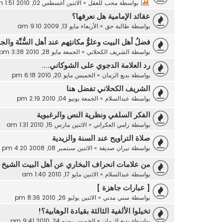
بواسطة
محب للعقل
»
الاثنين أغسطس 02, 2010 1:51 pm
عقائد الإمامية هل نعرفها؟
بواسطة
طالبة حق
»
الأربعاء مايو 13, 2009 9:10 am
فضلُ أهل البيت وعلوُّ مكانتِهم عند أهل السُّنَّة وال
بواسطة
الشريف الكحلاني
»
الجمعة مايو 28, 2010 3:38 pm
رد العلامة الدجوي على الشوكاني....
بواسطة
بديع الزمان
»
الخميس مايو 20, 2010 6:18 pm
الشريف الكحلاني تفضل هنا
بواسطة
عبدالسلام
»
الجمعة يونيو 04, 2010 2:19 pm
الفكر السلفي ونظرية النص والرغبوية
بواسطة
رامي العكراتي
»
الاثنين مارس 15, 2010 1:31 am
صلاة التراويح عند السنة والزيدية
بواسطة
نيران صديقة
»
الاثنين سبتمبر 08, 2008 4:20 pm
من علامات انحراف البخاري عن أهل البيت الشيخ
بواسطة
عبدالسلام
»
الاثنين مايو 17, 2010 1:40 am
[ عبارات جاهزة ]
بواسطة
سني مدني
»
الاثنين يوليو 26, 2010 8:36 pm
تخيلوا الألفية الثالثة بقيادة الوهابية؟!
بواسطة
بديع الزمان
»
الخميس يونيو 24, 2010 9:41 pm