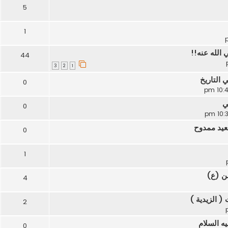
5
1
 الله عنه!!
44
3
2
1
التاريخ
0
ي
0
عيد ممدوح
0
1
سن (ع)
4
( الزيدية )
2
ه السلام
0