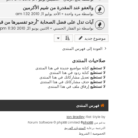
والعفو عند المقدرة من شيم الأكرمين
بواسطة
مره واحدة
»
الأحد يوليو 11, 2010 1:32 am
آيات تدل على فضل الصحابة "أرجو تفسيرها من قب
بواسطة
ذو الفقار الحسني
»
الاثنين يونيو 21, 2010 11:30 pm
موضوع جديد
العودة إلى فهرس المنتدى
صلاحيات المنتدى
لا تستطيع
كتابة مواضيع جديدة في هذا المنتدى
لا تستطيع
كتابة ردود في هذا المنتدى
لا تستطيع
تعديل مشاركاتك في هذا المنتدى
لا تستطيع
حذف مشاركاتك في هذا المنتدى
لا تستطيع
إرفاق ملف في هذا المنتدى
فهرس المنتدى
Ian Bradley
Flat Style by
بدعم من
phpBB
® Forum Software © phpBB Limited
الترجمة برعاية
المنتديات العربية
الخصوصية
|
الشروط