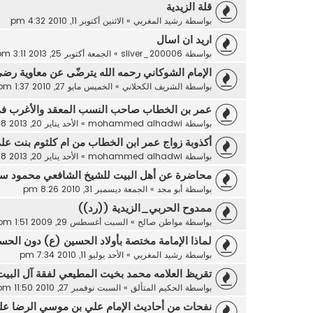
قلة الزيدية
بواسطة
رشيد المغربي
»
الاثنين أكتوبر 11, 2010 4:32 pm
اريد ان اسال
بواسطة
sliver_200006
»
الجمعة أكتوبر 25, 2013 3:11 pm
الإمام الشوكاني رحمه الله يترضّى عن معاوية رضي
بواسطة
الشريف الكحلاني
»
الخميس مايو 27, 2010 1:37 pm
عمر بن الخطاب صاحب النسب المعقد والأغرب في 
بواسطة
mohammed alhadwi
»
الأحد يناير 20, 2013 10:48 pm
أكذوبة زواج عمر ابن الخطاب من ام كلثوم بنت عل
بواسطة
mohammed alhadwi
»
الأحد يناير 20, 2013 10:38 pm
محاضرة عن أهل البيت للشيخ الشافعي محمود س
بواسطة
أبو مجد
»
الجمعة ديسمبر 31, 2010 8:26 pm
ممدوح الحربي_الزيدية ((رد))
بواسطة
مواطن صالح
»
السبت أغسطس 29, 2009 1:51 pm
لماذا الإمامة مختصة بأولاد الحسين (ع) دون الح
بواسطة
رشيد المغربي
»
الأحد يوليو 11, 2010 7:34 pm
تقريظ العلامه محمد بخيت المطيعي لفقة آل البيت 
بواسطة
الحكيم المتألق
»
السبت نوفمبر 27, 2010 11:50 pm
نفحات من أحاديث الإمام علي بن موسي الرضا علي