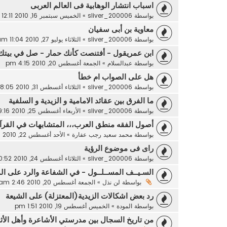
اسباب انتشار الوهابية فى العالم العربى
بواسطة
sliver_200006
»
الخميس سبتمبر 16, 2010 12:11 am
معاوية بن أبى سفيان
بواسطة
sliver_200006
»
الثلاثاء يوليو 27, 2010 11:04 am
ابن عمريقول - أفتنصت كأنك حمار - صل في بيتك
بواسطة
عبدالسلام
»
الجمعة أغسطس 20, 2010 4:15 pm
هل على الصواب ام خطأ
بواسطة
sliver_200006
»
الثلاثاء أغسطس 31, 2010 8:05 am
ما الفرق بين عقائد الامامية و الزيدية و السلفية
بواسطة
sliver_200006
»
الأربعاء أغسطس 25, 2010 9:16 pm
أصول الفقه منطق العرب،،، المتشابهات في القرآن 
بواسطة
محمد سعيد رجب عفارة
»
الأحد أغسطس 22, 2010 2:33 am
راى فى موضوع الرؤية
بواسطة
sliver_200006
»
الثلاثاء أغسطس 24, 2010 10:52 pm
السـيــف المســلــول - في الشفاعة والرد على ا
بواسطة
لن نذل
»
الجمعة أغسطس 20, 2010 2:46 am
رد بعض اشكالات الزيدية(المعتزلة) على الشيعة
بواسطة
المودة
»
الخميس أغسطس 19, 2010 1:51 pm
من تاريخ السجال بين مدرستي الأشاعرة وأهل الأ