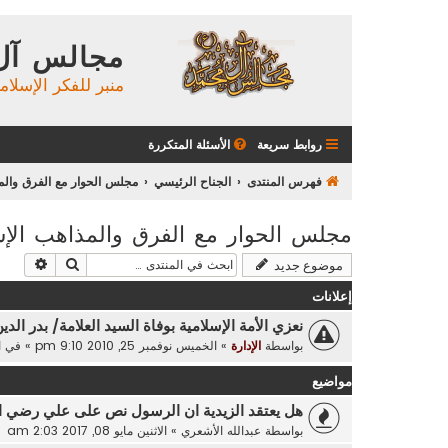
مجالس آل
منبر للفكر الإسلام
روابط سريعة
الأسئلة المتكررة
فهرس المنتدى
الجناح الرئيسي
مجلس الحوار مع الفرق والمذ
مجلس الحوار مع الفرق والمذاهب الإس
بحث
بحث م
موضوع جديد
إعلانات
نعزي الأمة الإسلامية بوفاة السيد العلامة/ بدر الدي
بواسطة
الإدارة
»
الخميس نوفمبر 25, 2010 9:10 pm
» في
ا
مواضيع
هل يعتقد الزيدية ان الرسول نص على علي رضي ال
بواسطة
عبدالله الأشعري
»
الاثنين مايو 08, 2017 2:03 am