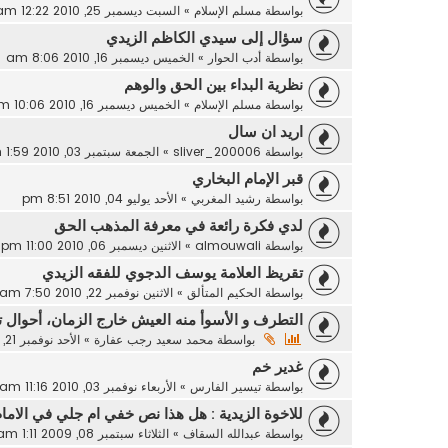
بواسطة
مسلم الإسلام
»
السبت ديسمبر 25, 2010 12:22 am
سؤال إلى سيدي الكاظم الزيدي
بواسطة
أدب الحوار
»
الخميس ديسمبر 16, 2010 8:06 am
نظرية البداء بين الحق والوهم
بواسطة
مسلم الإسلام
»
الخميس ديسمبر 16, 2010 10:06 pm
اريد ان سال
بواسطة
sliver_200006
»
الجمعة سبتمبر 03, 2010 1:59 am
قبر الإمام البخاري
بواسطة
رشيد المغربي
»
الأحد يوليو 04, 2010 8:51 pm
لدي فكرة رائعة في معرفة المذهب الحق
بواسطة
almouwali
»
الاثنين ديسمبر 06, 2010 11:00 pm
تقريظ العلامة يوسف الدجوي للفقه الزيدي
بواسطة
الحكيم المتألق
»
الاثنين نوفمبر 22, 2010 7:50 am
التطرف و الأسوأ منه العيش خارج الزمان، أحوال ت
بواسطة
محمد سعيد رجب عفارة
»
الأحد نوفمبر 21, 2010 11:19 am
غدير خم
بواسطة
تيسير الفارس
»
الأربعاء نوفمبر 03, 2010 11:16 am
للاخوة الزيدية : هل هذا نص خفي ام جلي في الاما
بواسطة
عبدالله السقاف
»
الثلاثاء سبتمبر 08, 2009 1:11 am