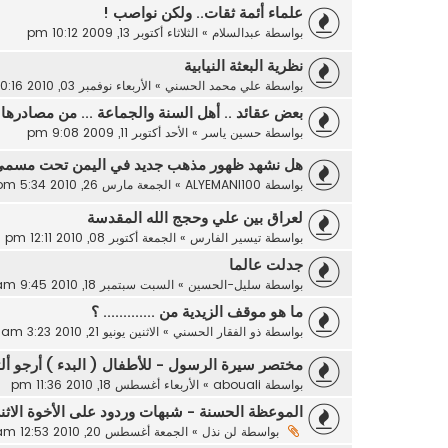
علماء أئمة ثقات.. ولكن نواصب !
بواسطة
عبدالسلام
»
الثلاثاء أكتوبر 13, 2009 10:12 pm
نظرية البعثة النيابية
بواسطة
علي محمد الحسني
»
الأربعاء نوفمبر 03, 2010 10:16 am
بعض عقائد .. أهل السنة والجماعة ... من مصادرها
بواسطة
حسين ياسر
»
الأحد أكتوبر 11, 2009 9:08 pm
هل نشهد ظهور مذهب جديد في اليمن تحت مسمى ال
بواسطة
ALYEMANI100
»
الجمعة مارس 26, 2010 5:34 pm
لعراق بين علي وحجج الله المقدسة
بواسطة
تيسير الفارس
»
الجمعة أكتوبر 08, 2010 12:11 pm
جدلت عالما
بواسطة
سليل-الحسين
»
السبت سبتمبر 18, 2010 9:45 am
ما هو موقف الزيدية من ............. ؟
بواسطة
ذو الفقار الحسني
»
الاثنين يونيو 21, 2010 3:23 am
مختصر سيرة الرسول - للأطفال ( البدء ) أرجو أل
بواسطة
abouali
»
الأربعاء أغسطس 18, 2010 11:36 pm
الموعظة الحسنة - شبهات وردود على الأخوة الاث
بواسطة
لن نذل
»
الجمعة أغسطس 20, 2010 12:53 am