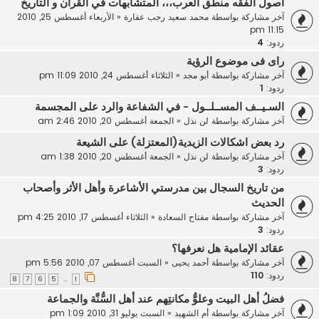
أصول الفقه منطق العرب،،، المتشابهات في القرآن و التاريخ
آخر مشاركة بواسطة
محمد سعيد رجب عفارة
«
الأربعاء أغسطس 25, 2010
11:15 pm
ردود:
4
راى فى موضوع الرؤية
آخر مشاركة بواسطة
أبو مجد
«
الثلاثاء أغسطس 24, 2010 11:09 pm
ردود:
1
السـيــف المســلــول - في الشفاعة والرد على المجسمة
آخر مشاركة بواسطة
لن نذل
«
الجمعة أغسطس 20, 2010 2:46 am
رد بعض اشكالات الزيدية(المعتزلة) على الشيعة
آخر مشاركة بواسطة
لن نذل
«
الجمعة أغسطس 20, 2010 1:38 am
ردود:
3
من تاريخ السجال بين مدرستي الأشاعرة وأهل الأثر وأصحاب
الحديث
آخر مشاركة بواسطة
مفتاح السعادة
«
الثلاثاء أغسطس 17, 2010 4:25 pm
ردود:
3
عقائد الإمامية هل نعرفها؟
آخر مشاركة بواسطة
أحمد يحيى
«
السبت أغسطس 07, 2010 5:56 pm
ردود:
110
8
7
6
5
1
…
فضلُ أهل البيت وعلوُّ مكانتِهم عند أهل السُّنَّة والجماعة
آخر مشاركة بواسطة
أم الشهيد
«
السبت يوليو 31, 2010 1:09 pm